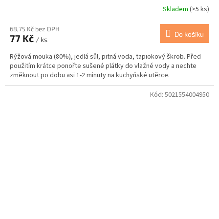
Skladem
(>5 ks)
68,75 Kč bez DPH
Do košíku
77 Kč
/ ks
Rýžová mouka (80%), jedlá sůl, pitná voda, tapiokový škrob. Před
použitím krátce ponořte sušené plátky do vlažné vody a nechte
změknout po dobu asi 1-2 minuty na kuchyňské utěrce.
Kód:
5021554004950