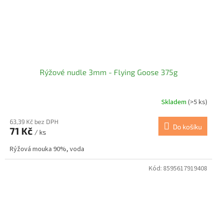
Rýžové nudle 3mm - Flying Goose 375g
Skladem
(>5 ks)
63,39 Kč bez DPH
Do košíku
71 Kč
/ ks
Rýžová mouka 90%, voda
Kód:
8595617919408