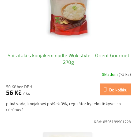
o
d
u
k
t
ů
Shirataki s konjakem nudle Wok style - Orient Gourmet
270g
Skladem
(>5 ks)
50 Kč bez DPH
Do košíku
56 Kč
/ ks
pitná voda, konjakový prášek 3%, regulátor kyselosti: kyselina
citrónová
Kód:
8595199901228