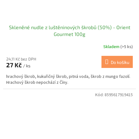
Skleněné nudle z luštěninových škrobů (50%) - Orient
Gourmet 100g
Skladem
(>5 ks)
24,11 Kč bez DPH
Do košíku
27 Kč
/ ks
hrachový škrob, kukuřičný škrob, pitná voda, škrob z mungo fazolí.
Hrachový škrob nepochází z Číny.
Kód:
8595617919415