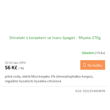
Shirataki s konjakem ve tvaru špaget - Miyata 270g
Skladem
(>5 ks)
50 Kč bez DPH
Do košíku
56 Kč
/ ks
pitná voda, mletá hlíza konjaku 3% (Amorphophallus konjac),
regulátor kyselosti: kyselina citronová
Kód:
5021554004899