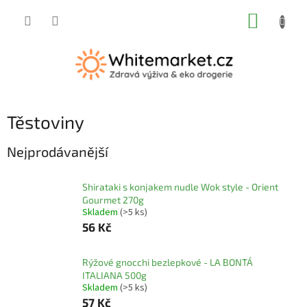
Přejít
NÁKUP
na
obsah
KOŠÍK
Těstoviny
Nejprodávanější
Shirataki s konjakem nudle Wok style - Orient
Gourmet 270g
Skladem
(>5 ks)
56 Kč
Rýžové gnocchi bezlepkové - LA BONTÁ
ITALIANA 500g
Skladem
(>5 ks)
57 Kč