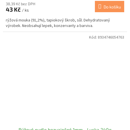
38,39 Kč bez DPH
Do košíku
43 Kč
/ ks
rýžová mouka (91,2%), tapiokový škrob, sůl. Dehydratovaný
výrobek. Neobsahují lepek, konzervanty a barviva.
Kód:
8934746054763
Rýžové nudle bezvaječné 1mm - Lucka 240g