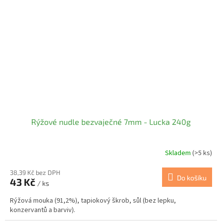
Rýžové nudle bezvaječné 7mm - Lucka 240g
Skladem
(>5 ks)
38,39 Kč bez DPH
Do košíku
43 Kč
/ ks
Rýžová mouka (91,2%), tapiokový škrob, sůl (bez lepku,
konzervantů a barviv).