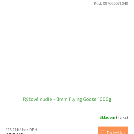
Kód:
087666071049
Rýžové nudle - 3mm Flying Goose 1000g
Skladem
(>5 ks)
123,21 Kč bez DPH
Do košíku