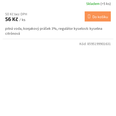
Skladem
(>5 ks)
50 Kč bez DPH
Do košíku
56 Kč
/ ks
pitná voda, konjakový prášek 3%, regulátor kyselosti: kyselina
citrónová
Kód:
8595199901631