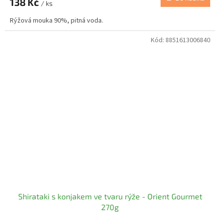
138 Kč
/ ks
Rýžová mouka 90%, pitná voda.
Kód:
8851613006840
Shirataki s konjakem ve tvaru rýže - Orient Gourmet
270g