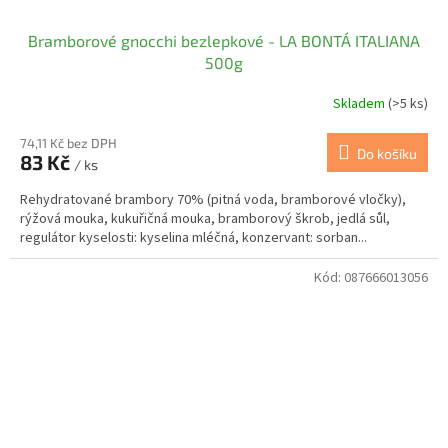
Bramborové gnocchi bezlepkové - LA BONTÁ ITALIANA
500g
Skladem
(>5 ks)
74,11 Kč bez DPH
Do košíku
83 Kč
/ ks
Rehydratované brambory 70% (pitná voda, bramborové vločky),
rýžová mouka, kukuřičná mouka, bramborový škrob, jedlá sůl,
regulátor kyselosti: kyselina mléčná, konzervant: sorban...
Kód:
087666013056