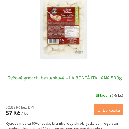
Rýžové gnocchi bezlepkové - LA BONTÁ ITALIANA 500g
Skladem
(>5 ks)
50,89 Kč bez DPH
Do košíku
57 Kč
/ ks
Rýžová mouka 60%, voda, bramborový škrob, jedlá sůl, regulátor
kyselosti: kyselina mléčná, konzervant: sorban draselný.