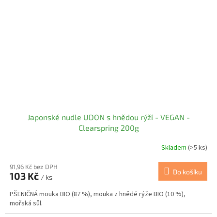
Japonské nudle UDON s hnědou rýží - VEGAN -
Clearspring 200g
Skladem
(>5 ks)
91,96 Kč bez DPH
Do košíku
103 Kč
/ ks
PŠENIČNÁ mouka BIO (87 %), mouka z hnědé rýže BIO (10 %),
mořská sůl.