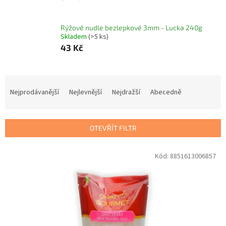
Rýžové nudle bezlepkové 3mm - Lucka 240g
Skladem
(>5 ks)
43 Kč
Ř
a
Nejprodávanější
Nejlevnější
Nejdražší
Abecedně
z
e
n
OTEVŘÍT FILTR
í
p
V
Kód:
8851613006857
r
ý
o
p
d
i
u
s
k
p
t
r
ů