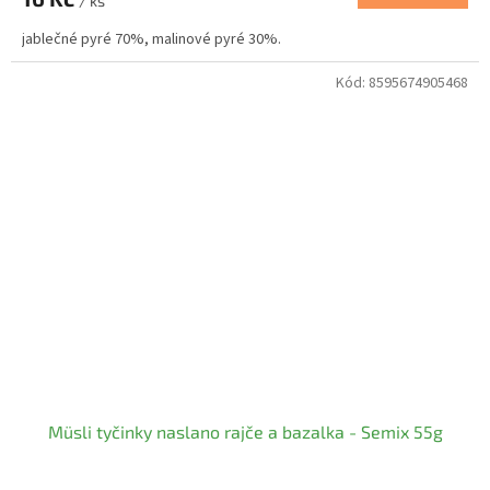
/ ks
jablečné pyré 70%, malinové pyré 30%.
Kód:
8595674905468
Müsli tyčinky naslano rajče a bazalka - Semix 55g