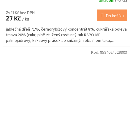
Skladem
(>5 ks)
24,11 Kč bez DPH
Do košíku
27 Kč
/ ks
jablečná dřeň 71%, černorybízový koncentrát 8%, cukrářská poleva
tmavá 20% (cukr, plně ztužený rostlinný tuk RSPO-MB -
palmojádrový, kakaový prášek se sníženým obsahem tuku,...
Kód:
8594024529903