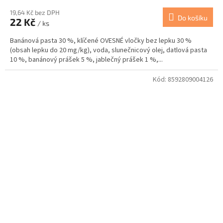
19,64 Kč bez DPH
Do košíku
22 Kč
/ ks
Banánová pasta 30 %, klíčené OVESNÉ vločky bez lepku 30 %
(obsah lepku do 20 mg/kg), voda, slunečnicový olej, datlová pasta
10 %, banánový prášek 5 %, jablečný prášek 1 %,...
Kód:
8592809004126