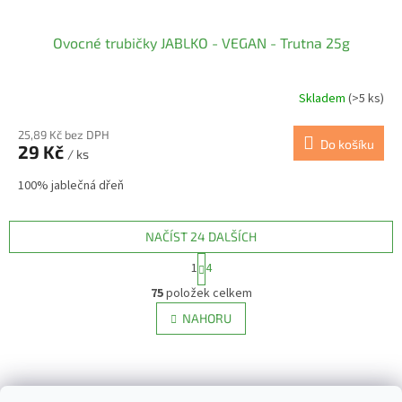
Ovocné trubičky JABLKO - VEGAN - Trutna 25g
Skladem
(>5 ks)
25,89 Kč bez DPH
Do košíku
29 Kč
/ ks
100% jablečná dřeň
NAČÍST 24 DALŠÍCH
S
1
4
t
O
r
75
položek celkem
v
á
l
NAHORU
n
á
k
d
o
v
Z
a
á
c
á
n