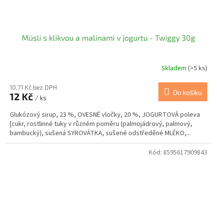
Müsli s klikvou a malinami v jogurtu - Twiggy 30g
Skladem
(>5 ks)
10,71 Kč bez DPH
Do košíku
12 Kč
/ ks
Glukózový sirup, 23 %, OVESNÉ vločky, 20 %, JOGURTOVÁ poleva
[cukr, rostlinné tuky v různém poměru (palmojádrový, palmový,
bambucký), sušená SYROVÁTKA, sušené odstředěné MLÉKO,...
Kód:
8595617909843