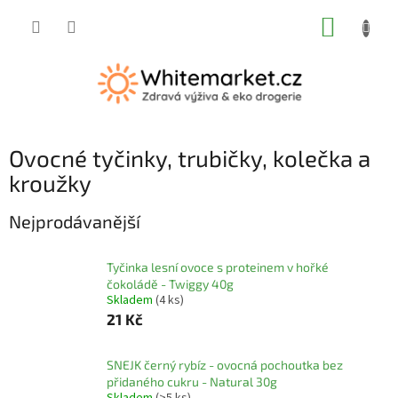
Přejít
NÁKUP
na
obsah
KOŠÍK
Ovocné tyčinky, trubičky, kolečka a
kroužky
Nejprodávanější
Tyčinka lesní ovoce s proteinem v hořké
čokoládě - Twiggy 40g
Skladem
(4 ks)
21 Kč
SNEJK černý rybíz - ovocná pochoutka bez
přidaného cukru - Natural 30g