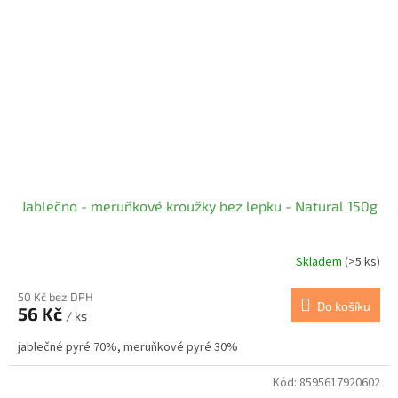
Jablečno - meruňkové kroužky bez lepku - Natural 150g
Skladem
(>5 ks)
50 Kč bez DPH
Do košíku
56 Kč
/ ks
jablečné pyré 70%, meruňkové pyré 30%
Kód:
8595617920602