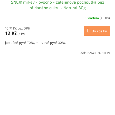
SNEJK mrkev - ovocno - zeleninová pochoutka bez
přidaného cukru - Natural 30g
Skladem
(>5 ks)
10,71 Kč bez DPH
Do košíku
12 Kč
/ ks
jablečné pyré 70%, mrkvové pyré 30%.
Kód:
8594002670139