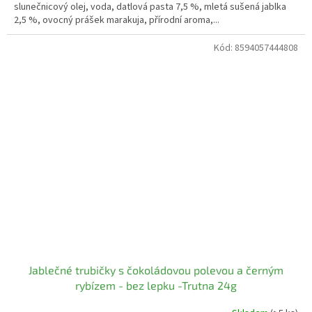
slunečnicový olej, voda, datlová pasta 7,5 %, mletá sušená jablka
2,5 %, ovocný prášek marakuja, přírodní aroma,...
Kód:
8594057444808
Jablečné trubičky s čokoládovou polevou a černým
rybízem - bez lepku -Trutna 24g