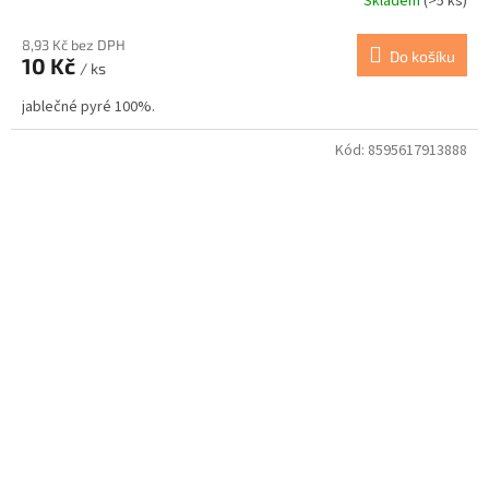
Skladem
(>5 ks)
8,93 Kč bez DPH
Do košíku
10 Kč
/ ks
jablečné pyré 100%.
Kód:
8595617913888