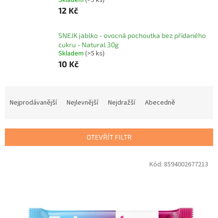
Skladem
(>5 ks)
12 Kč
SNEJK jablko - ovocná pochoutka bez přidaného
cukru - Natural 30g
Skladem
(>5 ks)
10 Kč
Ř
a
Nejprodávanější
Nejlevnější
Nejdražší
Abecedně
z
e
n
OTEVŘÍT FILTR
í
p
V
Kód:
8594002677213
r
ý
o
p
d
i
u
s
k
p