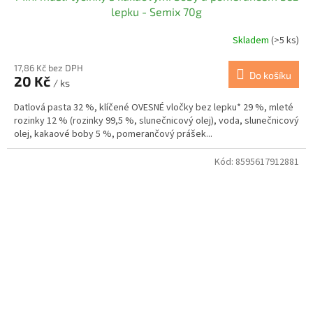
lepku - Semix 70g
Skladem
(>5 ks)
17,86 Kč bez DPH
Do košíku
20 Kč
/ ks
Datlová pasta 32 %, klíčené OVESNÉ vločky bez lepku* 29 %, mleté
rozinky 12 % (rozinky 99,5 %, slunečnicový olej), voda, slunečnicový
olej, kakaové boby 5 %, pomerančový prášek...
Kód:
8595617912881