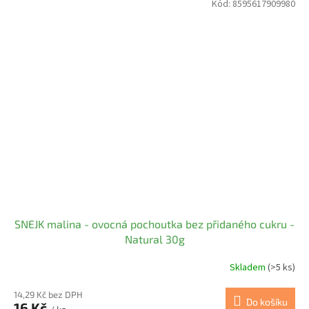
Kód:
8595617909980
SNEJK malina - ovocná pochoutka bez přidaného cukru -
Natural 30g
Skladem
(>5 ks)
14,29 Kč bez DPH
Do košíku
16 Kč