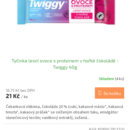
t
r
ů
o
d
u
k
t
ů
Tyčinka lesní ovoce s proteinem v hořké čokoládě -
Twiggy 40g
Skladem
(4 ks)
18,75 Kč bez DPH
Do košíku
21 Kč
/ ks
Čekanková vláknina, čokoláda 20 % (cukr, kakaové máslo*, kakaová
hmota*, kakaový prášek* se sníženým obsahem tuku, emulgátor:
slunečnicový lecitin; vanilkový extrakt), sušená...
Kód:
8595617913710