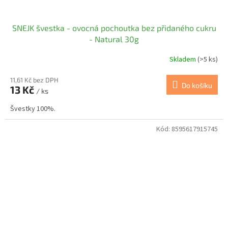
SNEJK švestka - ovocná pochoutka bez přidaného cukru
- Natural 30g
Skladem
(>5 ks)
11,61 Kč bez DPH
Do košíku
13 Kč
/ ks
Švestky 100%.
Kód:
8595617915745