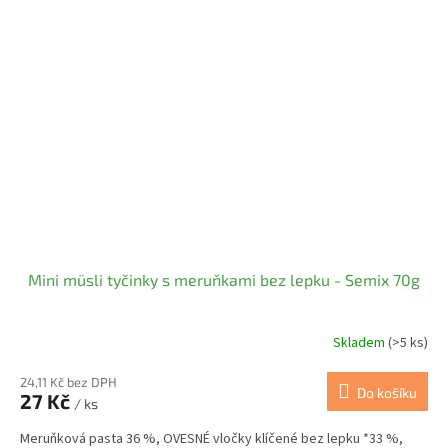
Mini müsli tyčinky s meruňkami bez lepku - Semix 70g
Skladem
(>5 ks)
24,11 Kč bez DPH
Do košíku
27 Kč
/ ks
Meruňková pasta 36 %, OVESNÉ vločky klíčené bez lepku *33 %,