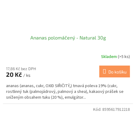
Ananas polomáčený - Natural 30g
Skladem
(>5 ks)
17,86 Kč bez DPH
Do košíku
20 Kč
/ ks
ananas (ananas, cukr, OXID SIŘIČITÝ,) tmavá poleva 19% (cukr,
rostlinný tuk (palmojádrový, palmový a shea), kakaový prášek se
sníženým obsahem tuku (20 %), emulgátor...
Kód:
8595617912218