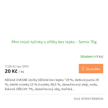
Mini müsli tyčinky s oříšky bez lepku - Semix 70g
Skladem
(>5 ks)
17,86 Kč bez DPH
Do košíku
20 Kč
/ ks
Klíčené OVESNÉ vločky klíčené bez lepku *29 %, datlová pasta 29
%, mleté rozinky 15 % (rozinky 99,5 %, slunečnicový olej), voda,
lískové OŘECHY 7%, slunečnicový olej, mořská...
Kód:
8595674908636