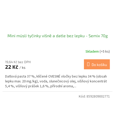
Mini müsli tyčinky višně a datle bez lepku - Semix 70g
Skladem
(>5 ks)
19,64 Kč bez DPH
Do košíku
22 Kč
/ ks
Datlová pasta 37 %, klíčené OVESNÉ vločky bez lepku 34 % (obsah
lepku max. 20 mg/kg), voda, slunečnicový olej, višňový koncentrát
5,4 %, višňový prášek 1,6 %, přírodní aroma,...
Kód:
8592809002771