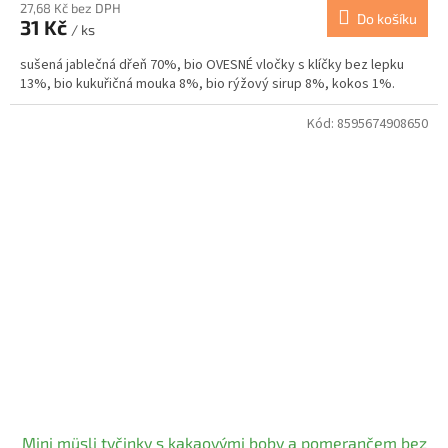
27,68 Kč bez DPH
Do košíku
31 Kč
/ ks
sušená jablečná dřeň 70%, bio OVESNÉ vločky s klíčky bez lepku
13%, bio kukuřičná mouka 8%, bio rýžový sirup 8%, kokos 1%.
Kód:
8595674908650
Mini müsli tyčinky s kakaovými boby a pomerančem bez