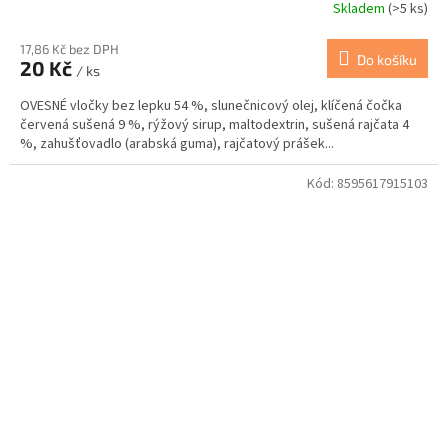
Skladem
(>5 ks)
17,86 Kč bez DPH
Do košíku
20 Kč
/ ks
OVESNÉ vločky bez lepku 54 %, slunečnicový olej, klíčená čočka
červená sušená 9 %, rýžový sirup, maltodextrin, sušená rajčata 4
%, zahušťovadlo (arabská guma), rajčatový prášek...
Kód:
8595617915103