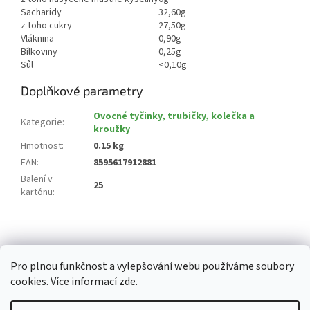
Sacharidy
32,60g
z toho cukry
27,50g
Vláknina
0,90g
Bílkoviny
0,25g
Sůl
<0,10g
Doplňkové parametry
Ovocné tyčinky, trubičky, kolečka a
Kategorie
:
kroužky
Hmotnost
:
0.15 kg
EAN
:
8595617912881
Balení v
25
kartónu
:
Z
á
p
Pro plnou funkčnost a vylepšování webu používáme soubory
a
cookies. Více informací
zde
.
t
í
Vytvořil Shoptet