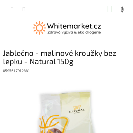
Přejít
NÁKUP
na
obsah
KOŠÍK
Jablečno - malinové kroužky bez
lepku - Natural 150g
8595617912881