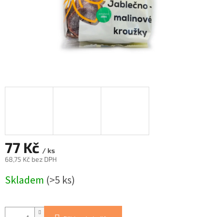
77 Kč
/ ks
68,75 Kč bez DPH
Měrná
Skladem
(>5 ks)
cena: