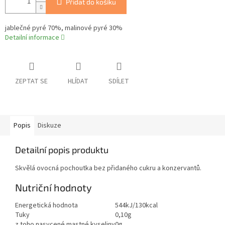
Přidat do košíku
jablečné pyré 70%, malinové pyré 30%
Detailní informace
ZEPTAT SE
HLÍDAT
SDÍLET
Popis
Diskuze
Detailní popis produktu
Skvělá ovocná pochoutka bez přidaného cukru a konzervantů.
Nutriční hodnoty
Energetická hodnota
544kJ/130kcal
Tuky
0,10g
z toho nasycené mastné kyseliny
0g