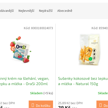
dávanější
Nejlevnější
Nejdražší
Abecedně
Kód:
8003180024073
Kód:
85940
inný krém na šlehání, vegan,
Sušenky kokosové bez lepku,
epku a mléka - OraSi 200ml
a mléka - Natural 150g
Skladem
(>5 ks)
Sklad
Kč bez DPH
25,89 Kč bez DPH
Do košíku
Do
Kč
29 Kč