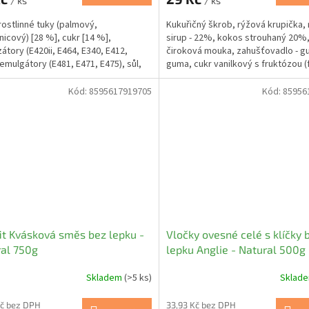
/ ks
/ ks
rostlinné tuky (palmový,
Kukuřičný škrob, rýžová krupička,
nicový) [28 %], cukr [14 %],
sirup - 22%, kokos strouhaný 20%
zátory (E420ii, E464, E340, E412,
čiroková mouka, zahušťovadlo - g
 emulgátory (E481, E471, E475), sůl,
guma, cukr vanilkový s fruktózou (
.
98%, vanilkové aroma...
Kód:
8595617919705
Kód:
85956
it Kvásková směs bez lepku -
Vločky ovesné celé s klíčky 
al 750g
lepku Anglie - Natural 500g
Skladem
(>5 ks)
Sklad
Kč bez DPH
33,93 Kč bez DPH