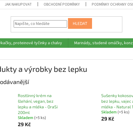
JAK NAKUPOVAT
OBCHODNÍ PODMÍNKY
PODMÍNKY OCHRANY OS
HLEDAT
ýkačky, proteinové tyčinky a chalvy
Marinády, studené omáčky, konz
ukty a výrobky bez lepku
odávanější
Rostlinný krém na
Sušenky kokoso
šlehání, vegan, bez
bez lepku, vajec 
lepku a mléka - OraSi
mléka - Natural 
Skladem
(>5 ks)
200ml
Skladem
(>5 ks)
29 Kč
29 Kč