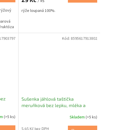
/ ks
 rýžový
rýže loupaná 100%.
,
uarová
fruktóza
17903797
Kód:
8595617913802
bez
Sušenka jáhlová taštička
meruňková bez lepku, mléka a
vajec - Natural 20g
em
(>5 ks)
Skladem
(>5 ks)
5,45 Kč bez DPH