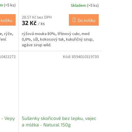
em
(>5 ks)
Skladem
(>5 ks)
28,57 Kč bez DPH
 košíku
Do košíku
32 Kč
/ ks
e, rýže,
rýžová mouka 80%, třtinový cukr, med
ření.
0,6%, sůl, kokosový tuk, kukuřičný sirup,
agáve sirup wild.
10423272
Kód:
8594010319730
 - Vepy
Sušenky skořicové bez lepku, vajec
a mléka - Natural 150g