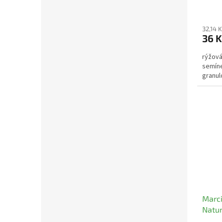
32,14 
36 
rýžová
semíne
granul
Marci
Natur