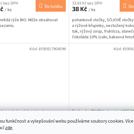
Kč bez DPH
33,93 Kč bez DPH
Do košíku
Do
Kč
38 Kč
/ ks
/ ks
nědá rýže BIO. Může obsahovat
pohankové vločky, SÓJOVÉ vločky,
 sezamu.
a rýžové křupinky, neztužený kok
tuk, rýžový sirup, fruktóza, sluneč
čokoláda 10% (cukr, kakaová hmot
kakaové sušiny,...
Kód:
8595617904596
Kód:
85956
ky máslové bez lepku, vajec,
Sušenky DUO kokosky VEGA
 - Natural 100g
karamelové bez lepku, vajec
ou funkčnost a vylepšování webu používáme soubory cookies. Více
mléka - Natural 150g
ací
zde
.
Skladem
(>5 ks)
Sklad