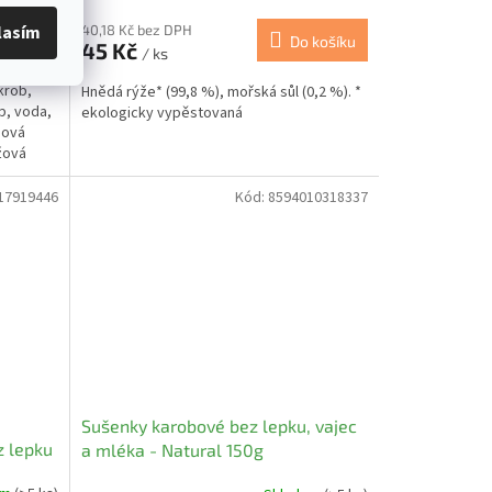
40,18 Kč bez DPH
lasím
 košíku
Do košíku
45 Kč
/ ks
krob,
Hnědá rýže* (99,8 %), mořská sůl (0,2 %). *
p, voda,
ekologicky vypěstovaná
hová
ýžová
17919446
Kód:
8594010318337
Sušenky karobové bez lepku, vajec
z lepku
a mléka - Natural 150g
 Natural