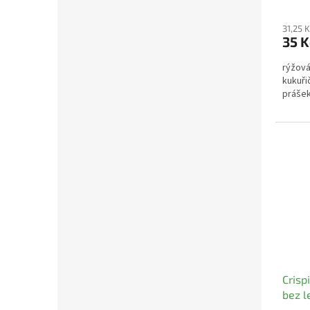
31,25 
35 
rýžová
kukuři
práše
Crisp
bez l