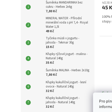
Šuměnka MANDARINKA bez
40,18 
45 
cukru - Herbex 2x6g
7,80 Kč
100% h
MINERAL WATER - Přírodní
stopy
minerální voda s pH 7,4 - Royal
Water 1,5l
49 Kč
Tyčinka müsli v jogurtu -
jahoda - Tekmar 30g
15 Kč
Křupky rýžové jogurt - malina -
Natural 140g
35 Kč
Šuměnka MALINA - Herbex 2x10g
7,80 Kč
Křupky kukuřičné jogurt - lesní
ovoce - Natural 140g
32 Kč
Sušen
Křupky kukuřičné jogurt -
mléka
Pro pln
jahoda - Natural 140g
inform
32 Kč