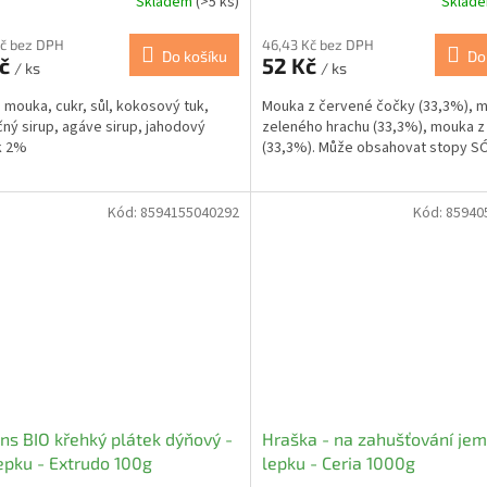
Skladem
(>5 ks)
Sklad
250g
Kč bez DPH
46,43 Kč bez DPH
Do košíku
Do
Kč
52 Kč
/ ks
/ ks
 mouka, cukr, sůl, kokosový tuk,
Mouka z červené čočky (33,3%), 
čný sirup, agáve sirup, jahodový
zeleného hrachu (33,3%), mouka z 
k 2%
(33,3%). Může obsahovat stopy SÓ
Kód:
8594155040292
Kód:
85940
ins BIO křehký plátek dýňový -
Hraška - na zahušťování je
epku - Extrudo 100g
lepku - Ceria 1000g