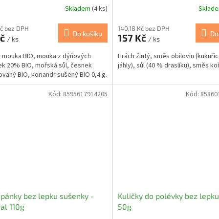
Skladem
(4 ks)
Sklad
Kč bez DPH
140,18 Kč bez DPH
Do košíku
Do
Kč
157 Kč
/ ks
/ ks
 mouka BIO, mouka z dýňových
Hrách žlutý, směs obilovin (kukuřic
k 20% BIO, mořská sůl, česnek
jáhly), sůl (40 % draslíku), směs ko
ovaný BIO, koriandr sušený BIO 0,4 g.
Kód:
8595617914205
Kód:
85860
pánky bez lepku sušenky -
Kuličky do polévky bez lepku
al 110g
50g