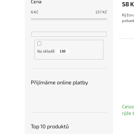
Cena
58 
6
Kč
157
Kč
Rýžová
pohan
Na skladě
195
Přijímáme online platby
Celoz
rýže 
soli 
Top 10 produktů