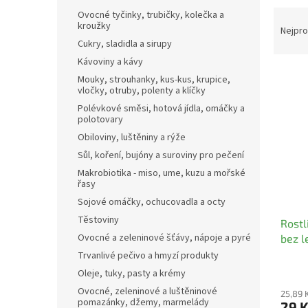
n
Ř
Ovocné tyčinky, trubičky, kolečka a
e
kroužky
a
Nejpro
l
z
Cukry, sladidla a sirupy
e
Kávoviny a kávy
V
n
Mouky, strouhanky, kus-kus, krupice,
ý
í
vločky, otruby, polenty a klíčky
p
p
Polévkové směsi, hotová jídla, omáčky a
i
r
polotovary
s
o
Obiloviny, luštěniny a rýže
p
d
Sůl, koření, bujóny a suroviny pro pečení
r
u
Makrobiotika - miso, ume, kuzu a mořské
o
k
řasy
d
t
Sojové omáčky, ochucovadla a octy
u
ů
Těstoviny
Rostl
k
Ovocné a zeleninové šťávy, nápoje a pyré
bez l
t
ů
Trvanlivé pečivo a hmyzí produkty
Oleje, tuky, pasty a krémy
Ovocné, zeleninové a luštěninové
25,89 
pomazánky, džemy, marmelády
29 