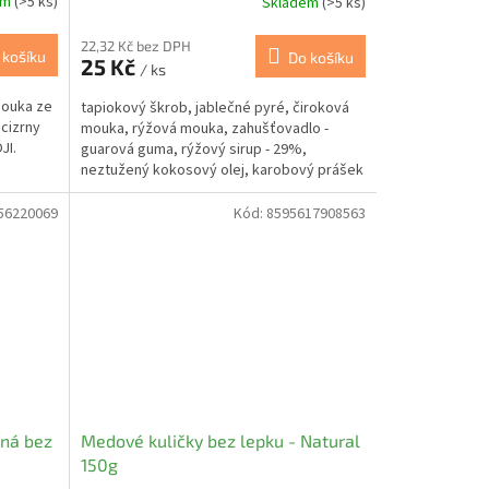
em
(>5 ks)
Skladem
(>5 ks)
22,32 Kč bez DPH
 košíku
Do košíku
25 Kč
/ ks
mouka ze
tapiokový škrob, jablečné pyré, čiroková
cizrny
mouka, rýžová mouka, zahušťovadlo -
JI.
guarová guma, rýžový sirup - 29%,
neztužený kokosový olej, karobový prášek
- 3%, kypřící prášek bez...
56220069
Kód:
8595617908563
mná bez
Medové kuličky bez lepku - Natural
150g