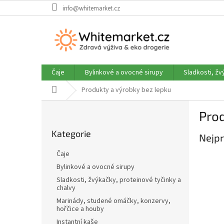
Přejít
info@whitemarket.cz
na
obsah
Čaje
Bylinkové a ovocné sirupy
Sladkosti, žv
Domů
Produkty a výrobky bez lepku
P
Prod
o
Přeskočit
s
Kategorie
kategorie
Nejpr
t
r
Čaje
a
Bylinkové a ovocné sirupy
n
Sladkosti, žvýkačky, proteinové tyčinky a
n
chalvy
í
Marinády, studené omáčky, konzervy,
p
hořčice a houby
a
Instantní kaše