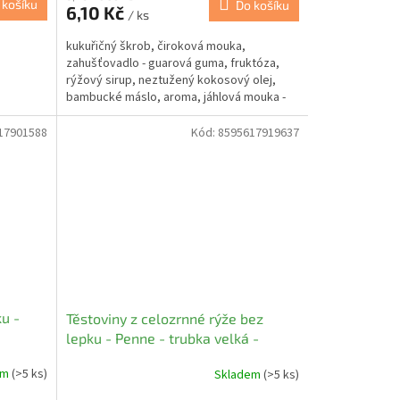
 košíku
Do košíku
6,10 Kč
/ ks
kukuřičný škrob, čiroková mouka,
zahušťovadlo - guarová guma, fruktóza,
rýžový sirup, neztužený kokosový olej,
bambucké máslo, aroma, jáhlová mouka -
10%, rýžová mouka,...
17901588
Kód:
8595617919637
u -
Těstoviny z celozrnné rýže bez
lepku - Penne - trubka velká -
ITÁLIE - Natural 250g
em
(>5 ks)
Skladem
(>5 ks)