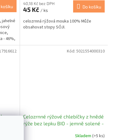
40,18 Kč bez DPH
 košíku
Do košíku
45 Kč
/ ks
 jahelné
celozrnná rýžová mouka 100% Může
osový
obsahovat stopy SÓJI.
nice,
a - 46%,
17916612
Kód:
5021554000310
N
Celozrnné rýžové chlebíčky z hnědé
 a
rýže bez lepku BIO - jemně solené -
VEGAN - Clearspring 130g
em
(>5 ks)
Skladem
(>5 ks)