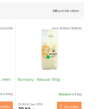
195
položek celkem
10318368
Kód:
8595617909546
 vajec
Burisony - Natural 100g
em
(>5 ks)
Skladem
(>5 ks)
25,89 Kč bez DPH
 košíku
Do košíku
29 Kč