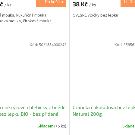
Do košíku
Do
Kč
38 Kč
/ ks
/ ks
 mouka, kukuřičná mouka,
OVESNÉ vločky bez lepku
ková mouka, čiroková mouka.
Kód:
5021554000242
Kód:
85956
rnné rýžové chlebíčky z hnědé
Granola čokoládová bez lepk
bez lepku BIO - bez přidané
Natural 200g
- VEGAN - Clearspring 130g
Skladem
(>5 ks)
Sklad