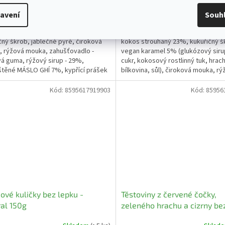
Kč bez DPH
33,04 Kč bez DPH
avení
Souh
Do košíku
Do
Kč
37 Kč
/ ks
/ ks
čný škrob, jablečné pyré, čiroková
kokos strouhaný 23%, kukuřičný š
 rýžová mouka, zahušťovadlo -
vegan karamel 5% (glukózový siru
á guma, rýžový sirup - 29%,
cukr, kokosový rostlinný tuk, hrac
těné MÁSLO GHÍ 7%, kypřící prášek
bílkovina, sůl), čiroková mouka, r
sfátů, vanilka, aroma
krupička,...
Kód:
8595617919903
Kód:
85956
ové kuličky bez lepku -
Těstoviny z červené čočky,
al 150g
zeleného hrachu a cizrny be
- Fusilli - vřetena - ITÁLIE -