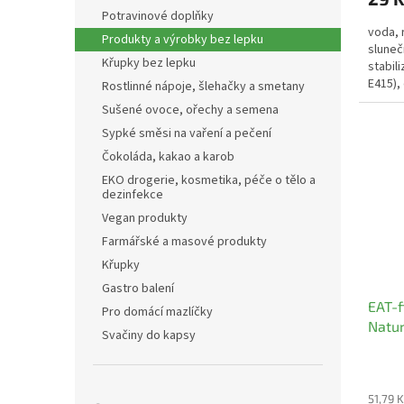
Potravinové doplňky
voda, 
Produkty a výrobky bez lepku
sluneč
Křupky bez lepku
stabili
E415),
Rostlinné nápoje, šlehačky a smetany
aroma
Sušené ovoce, ořechy a semena
Sypké směsi na vaření a pečení
Čokoláda, kakao a karob
EKO drogerie, kosmetika, péče o tělo a
dezinfekce
Vegan produkty
Farmářské a masové produkty
Křupky
Gastro balení
EAT-f
Pro domácí mazlíčky
Natur
Svačiny do kapsy
51,79 