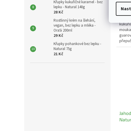
Křupky kukuřičné karamel - bez
lepku - Natural 140g
22,32 
Nast
28 Kč
25 
Rostlinný krém na šlehání,
kukuři
vegan, bez lepku a mléka -
mouka,
OraSi 200ml
guarov
29 Kč
přepuš
Křupky pohankové bez lepku -
bez fo
Natural 75g
21 Kč
Jahod
Natur