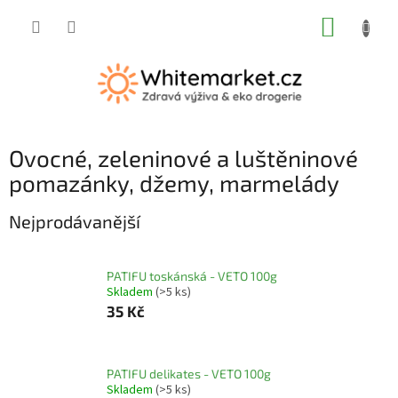
Přejít
NÁKUP
na
obsah
KOŠÍK
Ovocné, zeleninové a luštěninové
pomazánky, džemy, marmelády
Nejprodávanější
PATIFU toskánská - VETO 100g
Skladem
(>5 ks)
35 Kč
PATIFU delikates - VETO 100g
Skladem
(>5 ks)