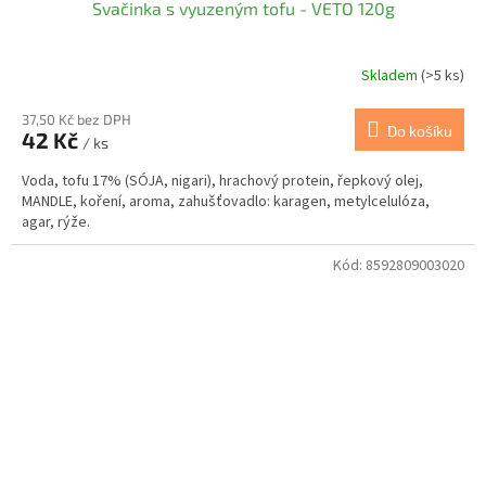
Svačinka s vyuzeným tofu - VETO 120g
Skladem
(>5 ks)
37,50 Kč bez DPH
Do košíku
42 Kč
/ ks
Voda, tofu 17% (SÓJA, nigari), hrachový protein, řepkový olej,
MANDLE, koření, aroma, zahušťovadlo: karagen, metylcelulóza,
agar, rýže.
Kód:
8592809003020