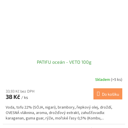
PATIFU oceán - VETO 100g
Skladem
(>5 ks)
33,93 Kč bez DPH
Do košíku
38 Kč
/ ks
Voda, tofu 22% (SÓJA, nigari), brambory, řepkový olej, droždí,
OVESNÁ vláknina, aroma, drožďový extrakt, zahušťovadla:
karagenan, guma guar, rýže, mořské řasy 0,5% (Kombu,...