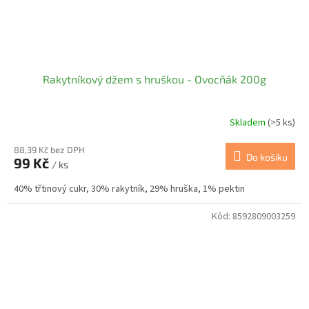
Rakytníkový džem s hruškou - Ovocňák 200g
Skladem
(>5 ks)
88,39 Kč bez DPH
Do košíku
99 Kč
/ ks
40% třtinový cukr, 30% rakytník, 29% hruška, 1% pektin
Kód:
8592809003259