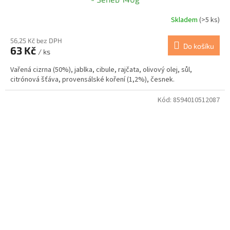
Skladem
(>5 ks)
56,25 Kč bez DPH
Do košíku
63 Kč
/ ks
Vařená cizrna (50%), jablka, cibule, rajčata, olivový olej, sůl,
citrónová šťáva, provensálské koření (1,2%), česnek.
Kód:
8594010512087