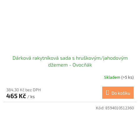
Dárková rakytníková sada s hruškovým/jahodovým
džemem - Ovocňák
Skladem
(>5 ks)
384,30 Kč bez DPH
Do košíku
465 Kč
/ ks
Kód:
8594010512360