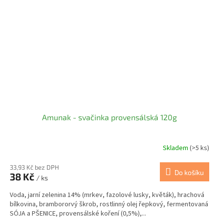
Amunak - svačinka provensálská 120g
Skladem
(>5 ks)
33,93 Kč bez DPH
Do košíku
38 Kč
/ ks
Voda, jarní zelenina 14% (mrkev, fazolové lusky, květák), hrachová
bílkovina, brambororvý škrob, rostlinný olej řepkový, fermentovaná
SÓJA a PŠENICE, provensálské koření (0,5%),...