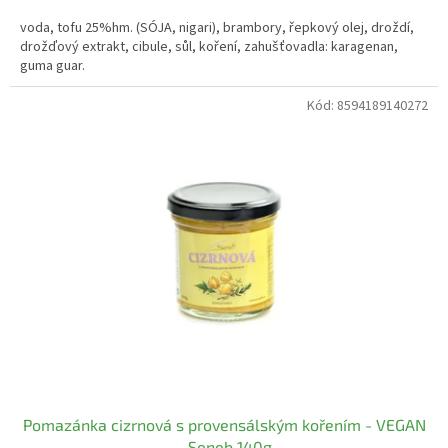
voda, tofu 25%hm. (SÓJA, nigari), brambory, řepkový olej, droždí,
drožďový extrakt, cibule, sůl, koření, zahušťovadla: karagenan,
guma guar.
Kód:
8594189140272
Pomazánka cizrnová s provensálským kořením - VEGAN
- Seneb 140g