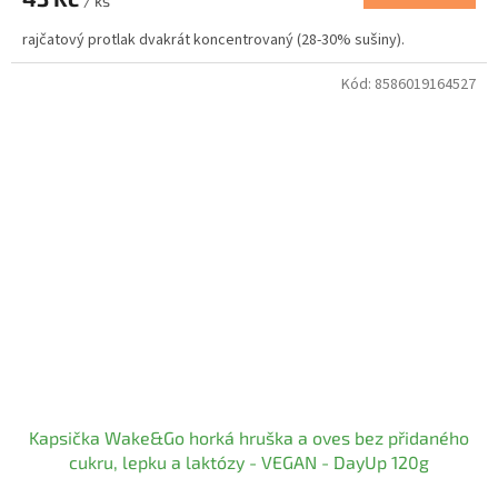
/ ks
rajčatový protlak dvakrát koncentrovaný (28-30% sušiny).
Kód:
8586019164527
Kapsička Wake&Go horká hruška a oves bez přidaného
cukru, lepku a laktózy - VEGAN - DayUp 120g