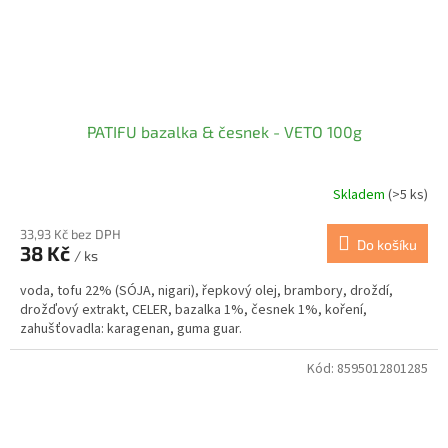
PATIFU bazalka & česnek - VETO 100g
Skladem
(>5 ks)
33,93 Kč bez DPH
Do košíku
38 Kč
/ ks
voda, tofu 22% (SÓJA, nigari), řepkový olej, brambory, droždí,
drožďový extrakt, CELER, bazalka 1%, česnek 1%, koření,
zahušťovadla: karagenan, guma guar.
Kód:
8595012801285