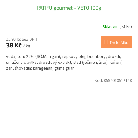
PATIFU gourmet - VETO 100g
Skladem
(>5 ks)
33,93 Kč bez DPH
Do košíku
38 Kč
/ ks
voda, tofu 22% (SÓJA, nigari), řepkový olej, brambory, droždí,
smažená cibulka, drožďový extrakt, slad (ječmen, žito), koření,
zahušťovadla: karagenan, guma guar.
Kód:
8594010512148