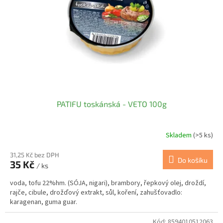
t
r
ů
o
d
u
k
t
ů
PATIFU toskánská - VETO 100g
Skladem
(>5 ks)
31,25 Kč bez DPH
Do košíku
35 Kč
/ ks
voda, tofu 22%hm. (SÓJA, nigari), brambory, řepkový olej, droždí,
rajče, cibule, drožďový extrakt, sůl, koření, zahušťovadlo:
karagenan, guma guar.
Kód:
8594010512063