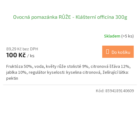
Ovocná pomazánka RŮŽE - Klášterní officína 300g
Skladem
(>5 ks)
89,29 Kč bez DPH
Do košíku
100 Kč
/ ks
Fruktóza 50%, voda, květy růže stolisté 9%, citronová šťáva 12%,
jablka 10%, regulátor kyselosti: kyselina citronová, želírující látka:
pektin
Kód:
8594189140609