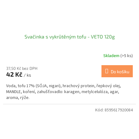
Svačinka s vykrůtěným tofu - VETO 120g
Skladem
(>5 ks)
37,50 Kč bez DPH
Do košíku
42 Kč
/ ks
Voda, tofu 17% (SÓJA, nigari), hrachový protein, řepkový olej,
MANDLE, koření, zahušťovadlo: karagen, metylcelulóza, agar,
aroma, rýže.
Kód:
8595617920084