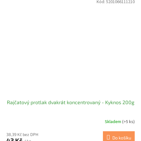
Kód:
5201066111210
Rajčatový protlak dvakrát koncentrovaný - Kyknos 200g
Skladem
(>5 ks)
38,39 Kč bez DPH
Do košíku
43 Kč