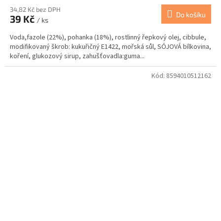
34,82 Kč bez DPH
Do košíku
39 Kč
/ ks
Voda,fazole (22%), pohanka (18%), rostlinný řepkový olej, cibbule,
modifikovaný škrob: kukuřičný E1422, mořská sůl, SÓJOVÁ bílkovina,
koření, glukozový sirup, zahušťovadla:guma...
Kód:
8594010512162