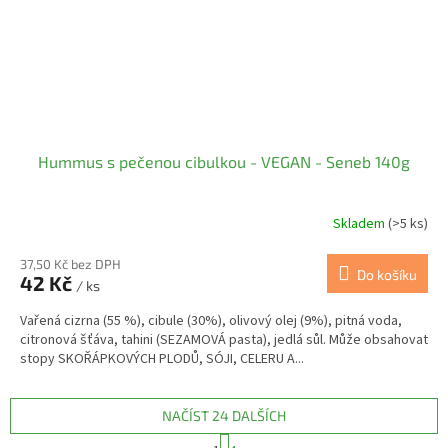
Hummus s pečenou cibulkou - VEGAN - Seneb 140g
Skladem
(>5 ks)
37,50 Kč bez DPH
Do košíku
42 Kč
/ ks
Vařená cizrna (55 %), cibule (30%), olivový olej (9%), pitná voda,
citronová šťáva, tahini (SEZAMOVÁ pasta), jedlá sůl. Může obsahovat
stopy SKOŘÁPKOVÝCH PLODŮ, SÓJI, CELERU A...
NAČÍST 24 DALŠÍCH
S