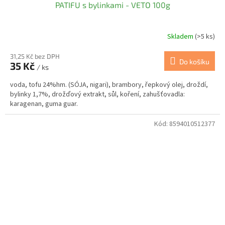
PATIFU s bylinkami - VETO 100g
Skladem
(>5 ks)
31,25 Kč bez DPH
Do košíku
35 Kč
/ ks
voda, tofu 24%hm. (SÓJA, nigari), brambory, řepkový olej, droždí,
bylinky 1,7%, drožďový extrakt, sůl, koření, zahušťovadla:
karagenan, guma guar.
Kód:
8594010512377