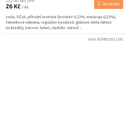
23,21 Kč bez DPH
Do košíku
26 Kč
/ ks
voda, SÓJA, přírodní aromata (broskev 0,22%, maracuja 0,22%),
čekanková vláknina, regulátor kyselosti: glukono-delta-lakton
(srážedlo), barvivo: lutein, sladidlo: steviol -...
Kód:
8594010512391