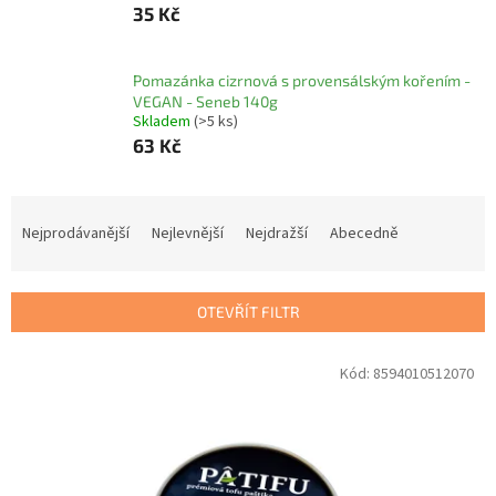
35 Kč
Pomazánka cizrnová s provensálským kořením -
VEGAN - Seneb 140g
Skladem
(>5 ks)
63 Kč
Ř
a
Nejprodávanější
Nejlevnější
Nejdražší
Abecedně
z
e
n
OTEVŘÍT FILTR
í
p
V
Kód:
8594010512070
r
ý
o
p
d
i
u
s
k
p