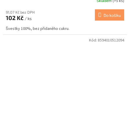
Skladem
(>5 ks)
91,07 Kč bez DPH
Do košíku
102 Kč
/ ks
Švestky 100%, bez přidaného cukru.
Kód:
8594010512094