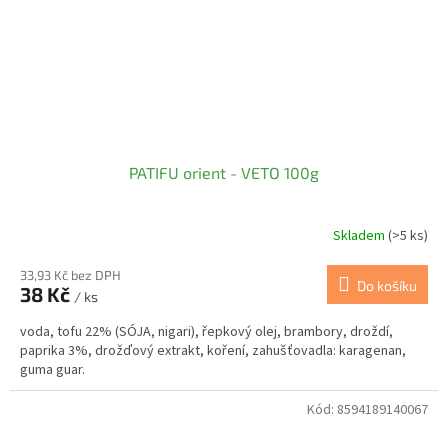
PATIFU orient - VETO 100g
Skladem
(>5 ks)
33,93 Kč bez DPH
Do košíku
38 Kč
/ ks
voda, tofu 22% (SÓJA, nigari), řepkový olej, brambory, droždí,
paprika 3%, drožďový extrakt, koření, zahušťovadla: karagenan,
guma guar.
Kód:
8594189140067