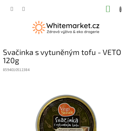
Přejít
NÁKUP
na
obsah
KOŠÍK
Svačinka s vytuněným tofu - VETO
120g
8594010512384