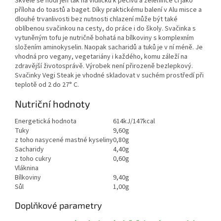
Skvěle se hodí jen tak na vidličku k pečivu a zelenince či jako
příloha do toastů a baget. Díky praktickému balení v Alu misce a
dlouhé trvanlivosti bez nutnosti chlazení může být také
oblíbenou svačinkou na cesty, do práce i do školy. Svačinka s
vytuněným tofu je nutričně bohatá na bílkoviny s komplexním
složením aminokyselin. Naopak sacharidů a tuků je v ní méně. Je
vhodná pro vegany, vegetariány i každého, komu záleží na
zdravější životosprávě. Výrobek není přirozeně bezlepkový.
Svačinky Vegi Steak je vhodné skladovat v suchém prostředí při
teplotě od 2 do 27° C.
Nutriční hodnoty
Energetická hodnota
614kJ/147kcal
Tuky
9,60g
z toho nasycené mastné kyseliny
0,80g
Sacharidy
4,40g
z toho cukry
0,60g
Vláknina
Bílkoviny
9,40g
Sůl
1,00g
Doplňkové parametry