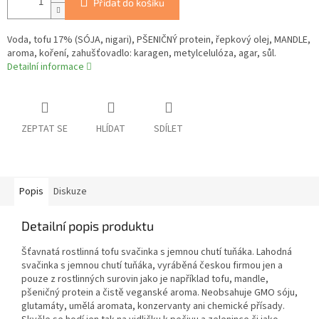
Přidat do košíku
Voda, tofu 17% (SÓJA, nigari), PŠENIČNÝ protein, řepkový olej, MANDLE,
aroma, koření, zahušťovadlo: karagen, metylcelulóza, agar, sůl.
Detailní informace
ZEPTAT SE
HLÍDAT
SDÍLET
Popis
Diskuze
Detailní popis produktu
Šťavnatá rostlinná tofu svačinka s jemnou chutí tuňáka. Lahodná
svačinka s jemnou chutí tuňáka, vyráběná českou firmou jen a
pouze z rostlinných surovin jako je například tofu, mandle,
pšeničný protein a čistě veganské aroma. Neobsahuje GMO sóju,
glutamáty, umělá aromata, konzervanty ani chemické přísady.