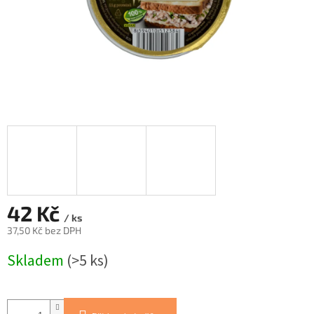
42 Kč
/ ks
37,50 Kč bez DPH
Měrná
Skladem
(>5 ks)
cena: