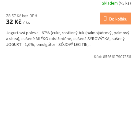
Skladem
(>5 ks)
28,57 Kč bez DPH
Do košíku
32 Kč
/ ks
Jogurtová poleva - 67% (cukr, rostlinný tuk (palmojádrový, palmový
a shea), sušené MLÉKO odstředěné, sušená SYROVÁTKA, sušený
JOGURT - 1,6%, emulgátor - SÓJOVÝ LECITIN,...
Kód:
8595617907856