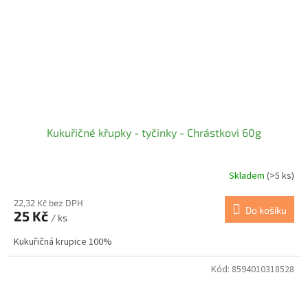
Kukuřičné křupky - tyčinky - Chrástkovi 60g
Skladem
(>5 ks)
22,32 Kč bez DPH
Do košíku
25 Kč
/ ks
Kukuřičná krupice 100%
Kód:
8594010318528