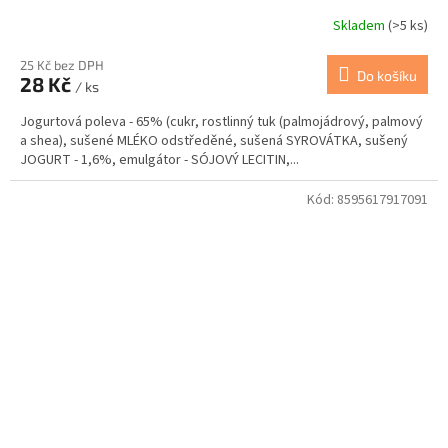
Skladem
(>5 ks)
25 Kč bez DPH
Do košíku
28 Kč
/ ks
Jogurtová poleva - 65% (cukr, rostlinný tuk (palmojádrový, palmový
a shea), sušené MLÉKO odstředěné, sušená SYROVÁTKA, sušený
JOGURT - 1,6%, emulgátor - SÓJOVÝ LECITIN,...
Kód:
8595617917091