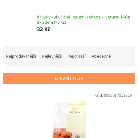
Křupky kukuřičné jogurt - jahoda - Natural 140g
Skladem
(>5 ks)
32 Kč
Ř
a
Nejprodávanější
Nejlevnější
Nejdražší
Abecedně
z
e
n
OTEVŘÍT FILTR
í
p
V
Kód:
8595617912324
r
ý
o
p
d
i
u
s
k
p
t
r
ů