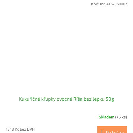
Kód:
8594162360062
Kukuřičné křupky ovocné Ríša bez lepku 50g
Skladem
(>5 ks)
15,18 Kč bez DPH
Do košíku