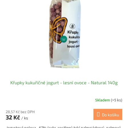
Křupky kukuřičné jogurt - lesní ovoce - Natural 140g
Skladem
(>5 ks)
28,57 Kč bez DPH
Do košíku
32 Kč
/ ks
Jogurtová poleva - 67% (cukr, rostlinný tuk( palmojádrový, palmový