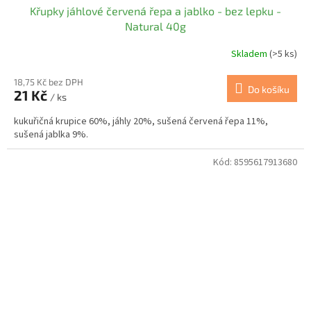
Křupky jáhlové červená řepa a jablko - bez lepku -
Natural 40g
Skladem
(>5 ks)
18,75 Kč bez DPH
Do košíku
21 Kč
/ ks
kukuřičná krupice 60%, jáhly 20%, sušená červená řepa 11%,
sušená jablka 9%.
Kód:
8595617913680