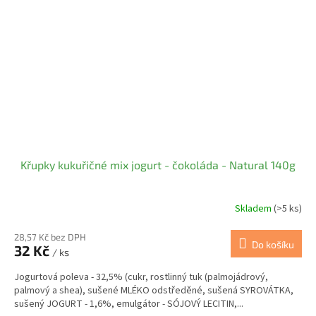
Křupky kukuřičné mix jogurt - čokoláda - Natural 140g
Skladem
(>5 ks)
28,57 Kč bez DPH
Do košíku
32 Kč
/ ks
Jogurtová poleva - 32,5% (cukr, rostlinný tuk (palmojádrový,
palmový a shea), sušené MLÉKO odstředěné, sušená SYROVÁTKA,
sušený JOGURT - 1,6%, emulgátor - SÓJOVÝ LECITIN,...