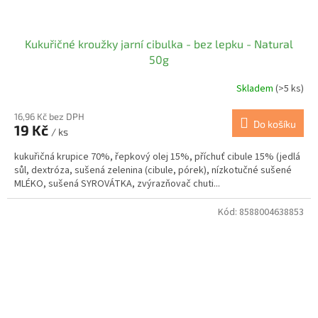
Kukuřičné kroužky jarní cibulka - bez lepku - Natural
50g
Skladem
(>5 ks)
16,96 Kč bez DPH
Do košíku
19 Kč
/ ks
kukuřičná krupice 70%, řepkový olej 15%, příchuť cibule 15% (jedlá
sůl, dextróza, sušená zelenina (cibule, pórek), nízkotučné sušené
MLÉKO, sušená SYROVÁTKA, zvýrazňovač chuti...
Kód:
8588004638853