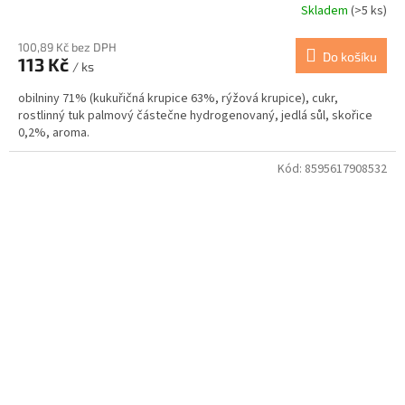
Skladem
(>5 ks)
100,89 Kč bez DPH
Do košíku
113 Kč
/ ks
obilniny 71% (kukuřičná krupice 63%, rýžová krupice), cukr,
rostlinný tuk palmový částečne hydrogenovaný, jedlá sůl, skořice
0,2%, aroma.
Kód:
8595617908532