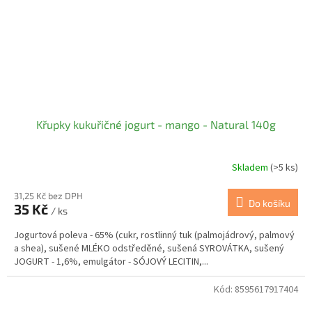
Křupky kukuřičné jogurt - mango - Natural 140g
Skladem
(>5 ks)
31,25 Kč bez DPH
Do košíku
35 Kč
/ ks
Jogurtová poleva - 65% (cukr, rostlinný tuk (palmojádrový, palmový
a shea), sušené MLÉKO odstředěné, sušená SYROVÁTKA, sušený
JOGURT - 1,6%, emulgátor - SÓJOVÝ LECITIN,...
Kód:
8595617917404