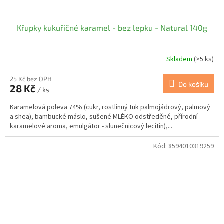
Křupky kukuřičné karamel - bez lepku - Natural 140g
Skladem
(>5 ks)
25 Kč bez DPH
Do košíku
28 Kč
/ ks
Karamelová poleva 74% (cukr, rostlinný tuk palmojádrový, palmový
a shea), bambucké máslo, sušené MLÉKO odstředěné, přírodní
karamelové aroma, emulgátor - slunečnicový lecitin),...
Kód:
8594010319259