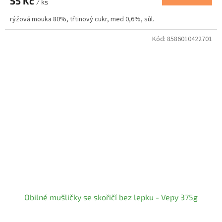
55 Kč
/ ks
rýžová mouka 80%, třtinový cukr, med 0,6%, sůl.
Kód:
8586010422701
Obilné mušličky se skořičí bez lepku - Vepy 375g