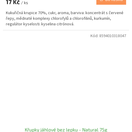
17 Kč
/ ks
Kukuřičná krupice 70%, cukr, aroma, barviva: koncentrát s červené
řepy, mědnaté komplexy chlorofylů a chlorofilinů, kurkumín,
regulátor kyselosti: kyselina citrónová.
Kód:
8594010318047
Křupky jáhlové bez lepku - Natural 75g