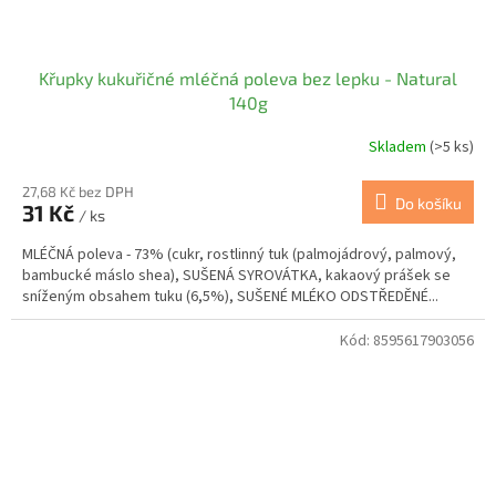
Křupky kukuřičné mléčná poleva bez lepku - Natural
140g
Skladem
(>5 ks)
27,68 Kč bez DPH
Do košíku
31 Kč
/ ks
MLÉČNÁ poleva - 73% (cukr, rostlinný tuk (palmojádrový, palmový,
bambucké máslo shea), SUŠENÁ SYROVÁTKA, kakaový prášek se
sníženým obsahem tuku (6,5%), SUŠENÉ MLÉKO ODSTŘEDĚNÉ...
Kód:
8595617903056