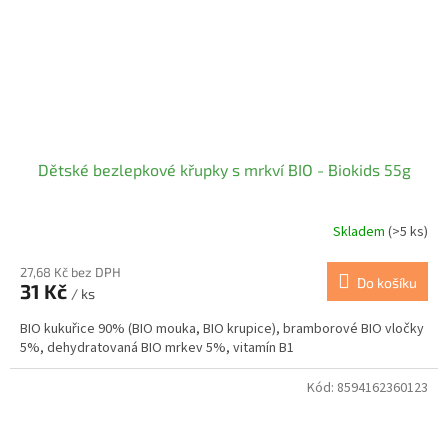
Dětské bezlepkové křupky s mrkví BIO - Biokids 55g
Skladem
(>5 ks)
27,68 Kč bez DPH
Do košíku
31 Kč
/ ks
BIO kukuřice 90% (BIO mouka, BIO krupice), bramborové BIO vločky
5%, dehydratovaná BIO mrkev 5%, vitamín B1
Kód:
8594162360123