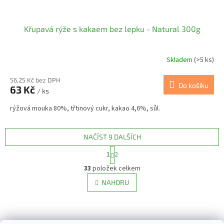
Křupavá rýže s kakaem bez lepku - Natural 300g
Skladem
(>5 ks)
56,25 Kč bez DPH
Do košíku
63 Kč
/ ks
rýžová mouka 80%, třtinový cukr, kakao 4,6%, sůl.
NAČÍST 9 DALŠÍCH
S
1
2
t
O
r
33
položek celkem
v
á
l
NAHORU
n
á
k
d
o
v
Z
a
á
c
á