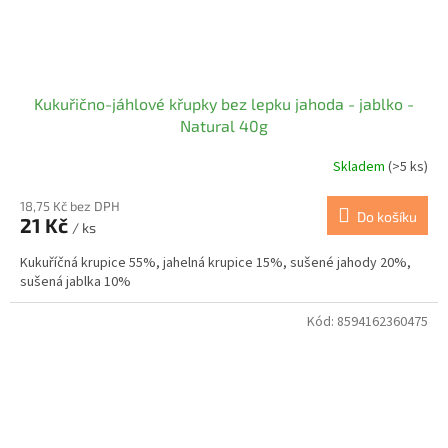
Kukuřično-jáhlové křupky bez lepku jahoda - jablko -
Natural 40g
Skladem
(>5 ks)
18,75 Kč bez DPH
Do košíku
21 Kč
/ ks
Kukuříčná krupice 55%, jahelná krupice 15%, sušené jahody 20%,
sušená jablka 10%
Kód:
8594162360475