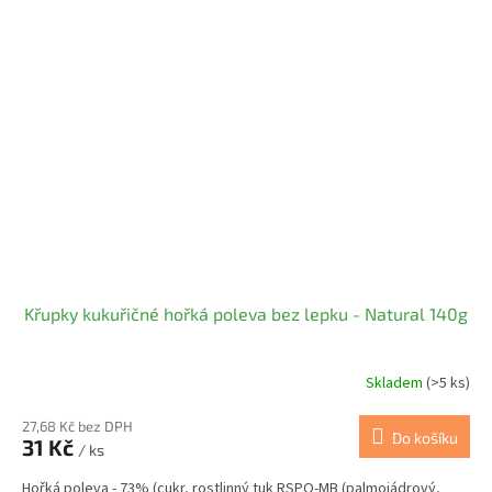
Křupky kukuřičné hořká poleva bez lepku - Natural 140g
Skladem
(>5 ks)
27,68 Kč bez DPH
Do košíku
31 Kč
/ ks
Hořká poleva - 73% (cukr, rostlinný tuk RSPO-MB (palmojádrový,