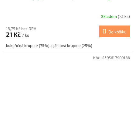
Skladem
(>5 ks)
18,75 Kč bez DPH
Do košíku
21 Kč
/ ks
kukuřičná krupice (75%) a jáhlová krupice (25%)
Kód:
8595617909188