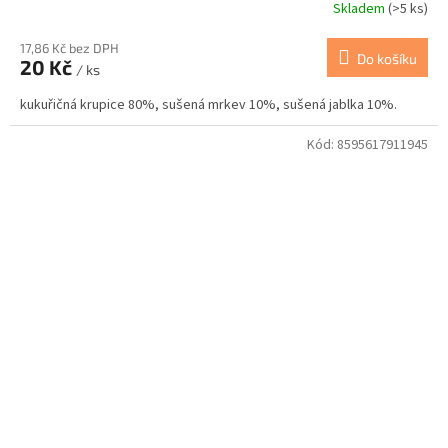
Skladem
(>5 ks)
17,86 Kč bez DPH
Do košíku
20 Kč
/ ks
kukuřičná krupice 80%, sušená mrkev 10%, sušená jablka 10%.
Kód:
8595617911945