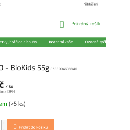
OBNÍCH ÚDAJŮ
REKLAMAČNÍ FORMULÁŘ
Přihlášení
NÁKUPNÍ
Prázdný košík
KOŠÍK
ervy, hořčice a houby
Instantní kaše
Ovocné tyčinky, trubičky,
 - BioKids 55g
8588004638846
Kč
/ ks
 bez DPH
dem
(>5 ks)
Přidat do košíku