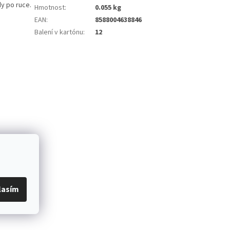
dy po ruce.
Hmotnost
:
0.055 kg
EAN
:
8588004638846
Balení v kartónu
:
12
lasím