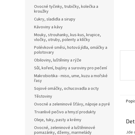
n
Ovocné tyčinky, trubičky, kolečka a
e
kroužky
l
Cukry, sladidla a sirupy
Kávoviny a kávy
Mouky, strouhanky, kus-kus, krupice,
vločky, otruby, polenty a klíčky
Polévkové směsi, hotová jídla, omáčky a
polotovary
Obiloviny, luštěniny a rýže
Sůl, koření, bujóny a suroviny pro pečení
Makrobiotika - miso, ume, kuzu a mořské
řasy
Sojové omáčky, ochucovadla a octy
Těstoviny
Popi
Ovocné a zeleninové šťávy, nápoje a pyré
Trvanlivé pečivo a hmyzí produkty
Oleje, tuky, pasty a krémy
Det
Ovocné, zeleninové a luštěninové
Jde o
pomazánky, džemy, marmelády