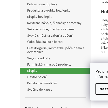
bezle
Potravinové doplňky
Produkty a výrobky bez lepku
Nut
Křupky bez lepku
Ener
Rostlinné nápoje, šlehačky a smetany
Tuky
z to
Sušené ovoce, ořechy a semena
Sach
Sypké směsi na vaření a pečení
z to
Čokoláda, kakao a karob
Vlákn
Bílko
EKO drogerie, kosmetika, péče o tělo a
dezinfekce
Sůl
Vegan produkty
Farmářské a masové produkty
Křupky
Pro pln
inform
Gastro balení
Pro domácí mazlíčky
Nast
Svačiny do kapsy