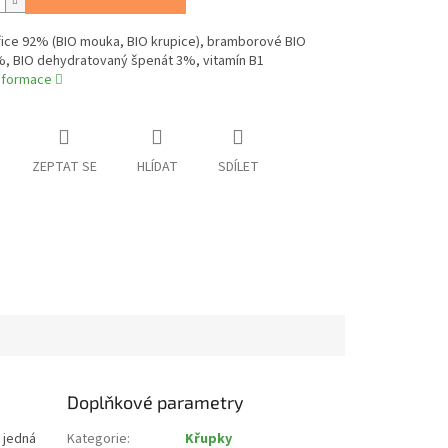
řice 92% (BIO mouka, BIO krupice), bramborové BIO
%, BIO dehydratovaný špenát 3%, vitamín B1
informace
ZEPTAT SE
HLÍDAT
SDÍLET
Doplňkové parametry
e jedná
Kategorie
:
Křupky