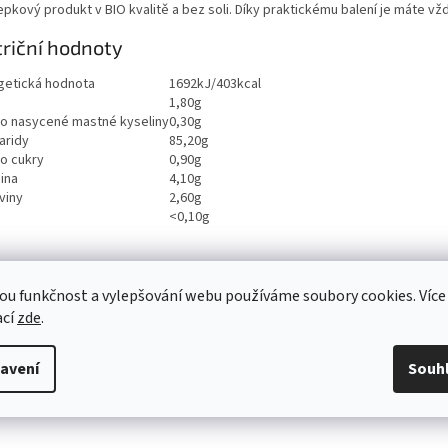
pkový produkt v BIO kvalitě a bez soli. Díky praktickému balení je máte vž
riční hodnoty
getická hodnota
1692kJ/403kcal
1,80g
ho nasycené mastné kyseliny
0,30g
aridy
85,20g
ho cukry
0,90g
ina
4,10g
viny
2,60g
<0,10g
ou funkčnost a vylepšování webu používáme soubory cookies. Více
ací
zde
.
avení
Souh