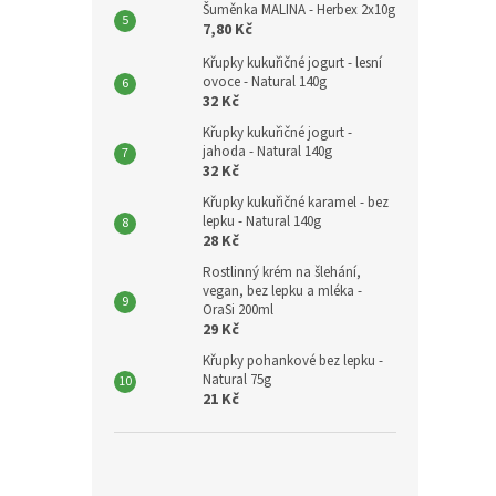
Šuměnka MALINA - Herbex 2x10g
7,80 Kč
Křupky kukuřičné jogurt - lesní
ovoce - Natural 140g
32 Kč
Křupky kukuřičné jogurt -
jahoda - Natural 140g
32 Kč
Křupky kukuřičné karamel - bez
lepku - Natural 140g
28 Kč
Rostlinný krém na šlehání,
vegan, bez lepku a mléka -
OraSi 200ml
29 Kč
Křupky pohankové bez lepku -
Natural 75g
21 Kč