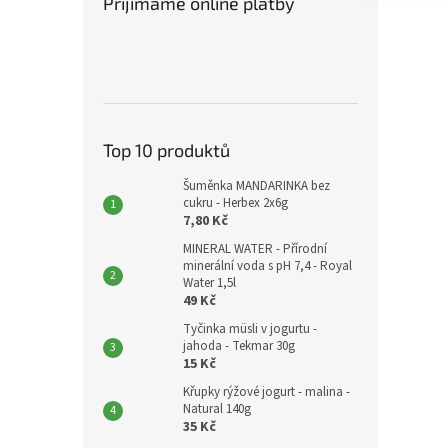
Přijímáme online platby
Top 10 produktů
Šuměnka MANDARINKA bez
cukru - Herbex 2x6g
7,80 Kč
MINERAL WATER - Přírodní
minerální voda s pH 7,4 - Royal
Water 1,5l
49 Kč
Tyčinka müsli v jogurtu -
jahoda - Tekmar 30g
15 Kč
Křupky rýžové jogurt - malina -
Natural 140g
35 Kč