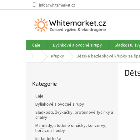
Přejít
info@whitemarket.cz
na
obsah
Čaje
Bylinkové a ovocné sirupy
Sladkosti, žv
Domů
Křupky
Dětské bezlepkové křupky se špe
P
Děts
o
Přeskočit
s
Kategorie
kategorie
t
r
Čaje
a
Bylinkové a ovocné sirupy
n
Sladkosti, žvýkačky, proteinové tyčinky a
n
chalvy
í
Marinády, studené omáčky, konzervy,
p
hořčice a houby
a
Instantní kaše