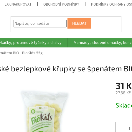
JAK NAKUPOVAT
OBCHODNÍ PODMÍNKY
PODMÍNKY OCHRANY OS
HLEDAT
ýkačky, proteinové tyčinky a chalvy
Marinády, studené omáčky, konz
nátem BIO - BioKids 55g
ké bezlepkové křupky se špenátem BIO
31 
27,68 Kč
Měrná
Skla
cena: