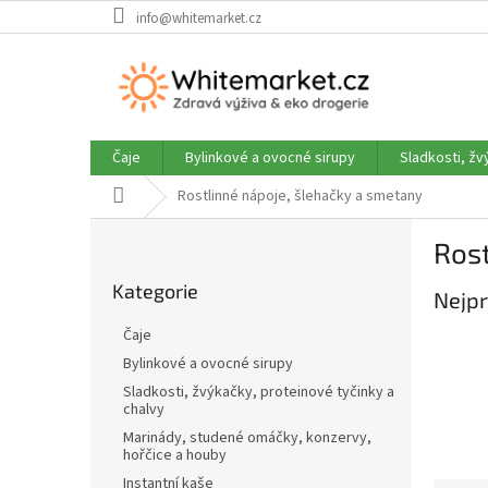
Přejít
info@whitemarket.cz
na
obsah
Čaje
Bylinkové a ovocné sirupy
Sladkosti, žv
Domů
Rostlinné nápoje, šlehačky a smetany
P
Rost
o
Přeskočit
s
Kategorie
kategorie
Nejpr
t
r
Čaje
a
Bylinkové a ovocné sirupy
n
Sladkosti, žvýkačky, proteinové tyčinky a
n
chalvy
í
Marinády, studené omáčky, konzervy,
p
hořčice a houby
a
Instantní kaše