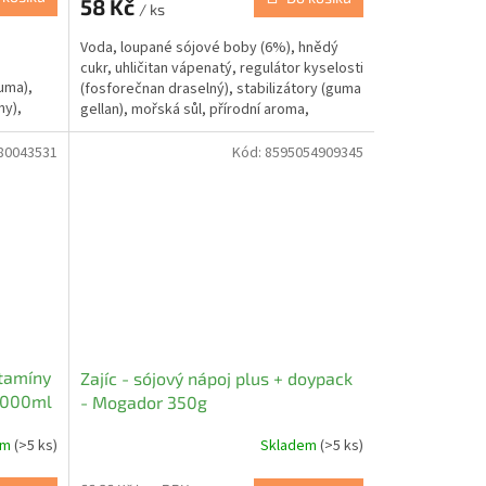
58 Kč
/ ks
Voda, loupané sójové boby (6%), hnědý
cukr, uhličitan vápenatý, regulátor kyselosti
uma),
(fosforečnan draselný), stabilizátory (guma
ny),
gellan), mořská sůl, přírodní aroma,
vitamíny (D,...
80043531
Kód:
8595054909345
itamíny
Zajíc - sójový nápoj plus + doypack
 1000ml
- Mogador 350g
em
(>5 ks)
Skladem
(>5 ks)