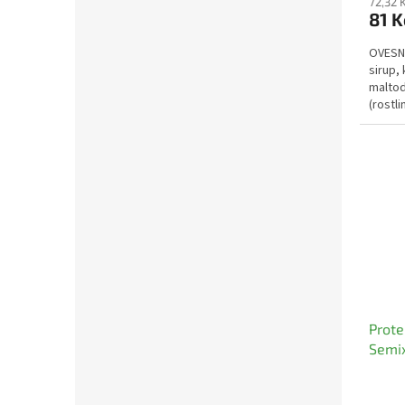
72,32 
81 
OVESN
sirup,
maltod
(rostli
fosfor
Prote
Semi