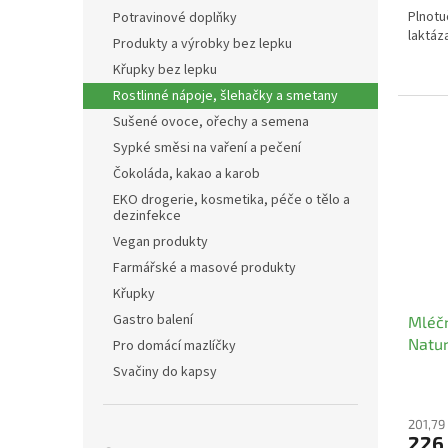
Plnotu
Potravinové doplňky
laktáz
Produkty a výrobky bez lepku
Křupky bez lepku
Rostlinné nápoje, šlehačky a smetany
Sušené ovoce, ořechy a semena
Sypké směsi na vaření a pečení
Čokoláda, kakao a karob
EKO drogerie, kosmetika, péče o tělo a
dezinfekce
Vegan produkty
Farmářské a masové produkty
Křupky
Gastro balení
Mléčn
Natu
Pro domácí mazlíčky
Svačiny do kapsy
201,79
226