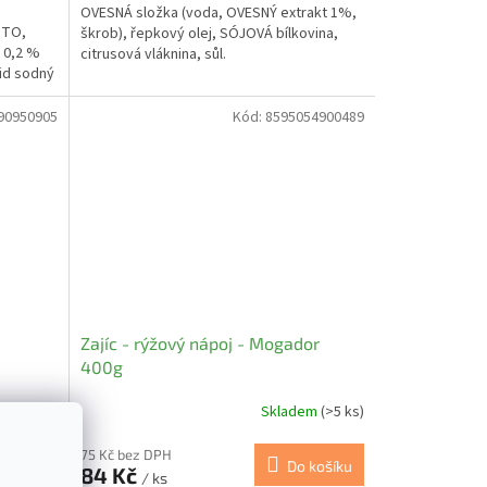
OVESNÁ složka (voda, OVESNÝ extrakt 1%,
ITO,
škrob), řepkový olej, SÓJOVÁ bílkovina,
 0,2 %
citrusová vláknina, sůl.
rid sodný
90950905
Kód:
8595054900489
Zajíc - rýžový nápoj - Mogador
400g
em
(>5 ks)
Skladem
(>5 ks)
75 Kč bez DPH
 košíku
Do košíku
84 Kč
/ ks