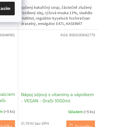
sušený kukuřičný sirup, částečně ztužený
lasím
rostlinný olej, rýžová mouka 13%, sladidlo
maltitol, regulátor kyselosti fosforečnan
draselný, emulgátor E471, KASEINÁT
sodný,...
80048901
Kód:
8003180042770
 kalciem
Nápoj sójový s vitamíny a vápníkem
aSi
- VEGAN - OraSi 1000ml
em
(>5 ks)
Skladem
(>5 ks)
51,79 Kč bez DPH
 košíku
Do košíku