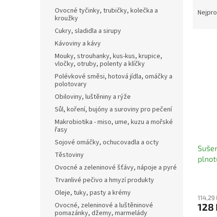
Ř
n
Ovocné tyčinky, trubičky, kolečka a
a
e
Nejpro
kroužky
z
l
Cukry, sladidla a sirupy
e
V
n
Kávoviny a kávy
ý
í
Mouky, strouhanky, kus-kus, krupice,
p
vločky, otruby, polenty a klíčky
p
i
r
Polévkové směsi, hotová jídla, omáčky a
polotovary
s
o
p
d
Obiloviny, luštěniny a rýže
r
u
Sůl, koření, bujóny a suroviny pro pečení
o
k
Makrobiotika - miso, ume, kuzu a mořské
d
t
řasy
u
ů
Sojové omáčky, ochucovadla a octy
Sušen
k
Těstoviny
plnot
t
Ovocné a zeleninové šťávy, nápoje a pyré
ů
Trvanlivé pečivo a hmyzí produkty
Oleje, tuky, pasty a krémy
114,29
Ovocné, zeleninové a luštěninové
128
pomazánky, džemy, marmelády