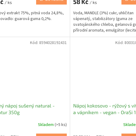
Kč
58 Kč
/ ks
/ ks
vý extrakt 75%, pitná voda 24,8%,
Voda, MANDLE (3%) cukr, uhličitan
ovadlo: guarová guma 0,2%.
vápenatý, stabilizátory (guma ze
svatojánského chleba, gelanová g
přírodní aromata, emulgátor (leciti
mořská sůl, aromata, vitamíny...
Kód:
8594028192431
Kód:
80031
ý nápoj sušený natural -
Nápoj kokosovo - rýžový s v
atur 350g
a vápníkem - vegan - OraSi
Skladem
(>5 ks)
Sklad