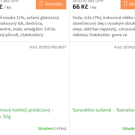
Kč bez DPH
58,93 Kč bez DPH
Do košíku
Do
Kč
66 Kč
/ ks
/ ks
Á mouka 21%, sušený glukózový
Voda, rýže (7%), kokosové mléko 
 kokosový tuk, dextróza,
slunečnicový olej s vysokým obs
extrin, inulin, emulgátor: E472e
oleje, uhličitan vápenatý, citrusov
nný původ), stabilizátory:
vláknina; Stabilizátor: guma ze
ečnan draselný, fosforečnan...
svatojánského chleba, guma...
Kód:
8595674914897
Kód:
85942
inový koktejl pistáciový -
Syrovátka sušená - Topnatu
x 30g
Skladem
(>5 ks)
Sklad