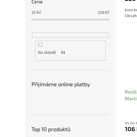
Cena
koncen
25
Kč
226
Kč
Obsah 
Na skladě
31
Přijímáme online platby
Rostl
Marti
94,64 
106
Top 10 produktů