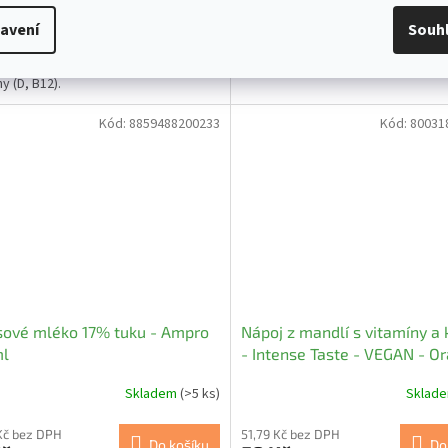
rýže 12,5%, slunečnicový olej,
Kokosový extrakt 85%, voda.
avení
Souh
an vápenatý, rostlinná vláknina,
izátor: guma gellan, mořská sůl,
y (D, B12).
Kód:
8859488200233
Kód:
80031
sové mléko 17% tuku - Ampro
Nápoj z mandlí s vitamíny a
l
- Intense Taste - VEGAN - Or
1000ml
Skladem
(>5 ks)
Sklad
Kč bez DPH
51,79 Kč bez DPH
Do košíku
Do