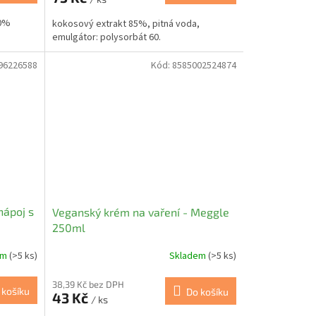
30%
kokosový extrakt 85%, pitná voda,
emulgátor: polysorbát 60.
96226588
Kód:
8585002524874
nápoj s
Veganský krém na vaření - Meggle
250ml
em
(>5 ks)
Skladem
(>5 ks)
38,39 Kč bez DPH
 košíku
Do košíku
43 Kč
/ ks