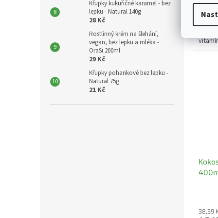
Křupky kukuřičné karamel - bez
lepku - Natural 140g
Voda, 
Nast
28 Kč
uhličit
stabil
Rostlinný krém na šlehání,
vitamín
vegan, bez lepku a mléka -
OraSi 200ml
29 Kč
Křupky pohankové bez lepku -
Natural 75g
21 Kč
Koko
400m
38,39 