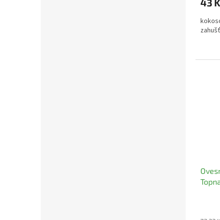
43 
kokoso
zahušť
Ovesn
Topn