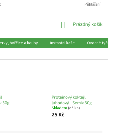
OBNÍCH ÚDAJŮ
REKLAMAČNÍ FORMULÁŘ
Přihlášení
NÁKUPNÍ
Prázdný košík
KOŠÍK
ervy, hořčice a houby
Instantní kaše
Ovocné tyčinky, trubičky,
jl
Proteinový koktejl
x 30g
jahodový - Semix 30g
Skladem
(>5 ks)
25 Kč