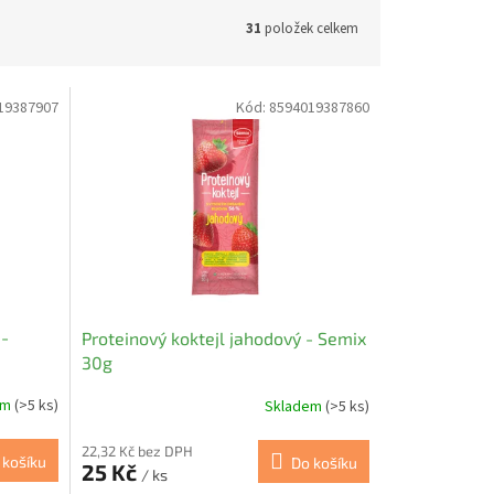
31
položek celkem
19387907
Kód:
8594019387860
 -
Proteinový koktejl jahodový - Semix
30g
em
(>5 ks)
Skladem
(>5 ks)
22,32 Kč bez DPH
 košíku
Do košíku
25 Kč
/ ks