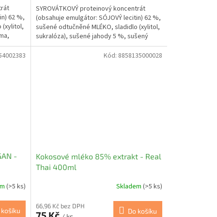
rát
SYROVÁTKOVÝ proteinový koncentrát
in) 62 %,
(obsahuje emulgátor: SÓJOVÝ lecitin) 62 %,
(xylitol,
sušené odtučněné MLÉKO, sladidlo (xylitol,
oma,
sukralóza), sušené jahody 5 %, sušený
JOGURT, aroma,...
54002383
Kód:
8858135000028
GAN -
Kokosové mléko 85% extrakt - Real
Thai 400ml
em
(>5 ks)
Skladem
(>5 ks)
66,96 Kč bez DPH
 košíku
Do košíku
75 Kč
/ ks