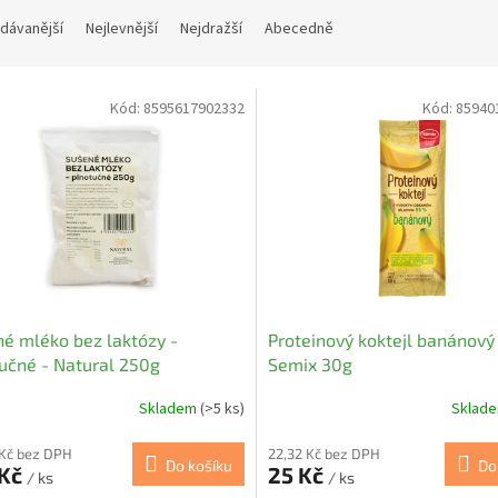
dávanější
Nejlevnější
Nejdražší
Abecedně
Kód:
8595617902332
Kód:
85940
é mléko bez laktózy -
Proteinový koktejl banánový
učné - Natural 250g
Semix 30g
Skladem
(>5 ks)
Sklad
 Kč bez DPH
22,32 Kč bez DPH
Do košíku
Do
 Kč
25 Kč
/ ks
/ ks