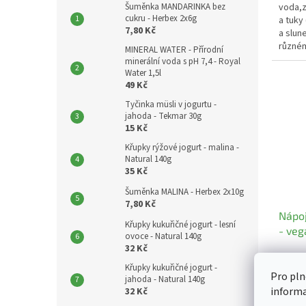
Šuměnka MANDARINKA bez
voda,z
cukru - Herbex 2x6g
a tuky
7,80 Kč
a slun
různém
MINERAL WATER - Přírodní
E463)..
minerální voda s pH 7,4 - Royal
Water 1,5l
49 Kč
Tyčinka müsli v jogurtu -
jahoda - Tekmar 30g
15 Kč
Křupky rýžové jogurt - malina -
Natural 140g
35 Kč
Šuměnka MALINA - Herbex 2x10g
7,80 Kč
Nápoj
Křupky kukuřičné jogurt - lesní
- veg
ovoce - Natural 140g
32 Kč
Křupky kukuřičné jogurt -
Pro pln
jahoda - Natural 140g
51,79 
inform
32 Kč
58 