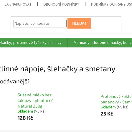
JAK NAKUPOVAT
OBCHODNÍ PODMÍNKY
PODMÍNKY OCHRANY OS
HLEDAT
ýkačky, proteinové tyčinky a chalvy
Marinády, studené omáčky, konz
linné nápoje, šlehačky a smetany
odávanější
Sušené mléko bez
Proteinový kokte
laktózy - plnotučné -
banánový - Semi
Natural 250g
Skladem
(>5 ks)
Skladem
(>5 ks)
25 Kč
128 Kč