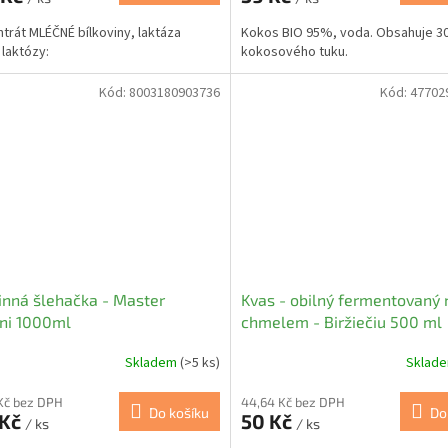
trát MLÉČNÉ bílkoviny, laktáza
Kokos BIO 95%, voda. Obsahuje 
laktózy:
kokosového tuku.
Kód:
8003180903736
Kód:
47702
inná šlehačka - Master
Kvas - obilný fermentovaný 
ni 1000ml
chmelem - Biržiečiu 500 ml
Skladem
(>5 ks)
Sklad
Kč bez DPH
44,64 Kč bez DPH
Do košíku
Do
 Kč
50 Kč
/ ks
/ ks