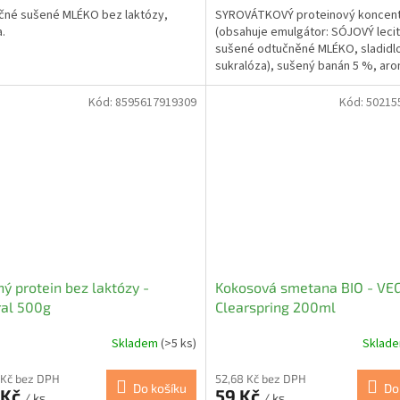
čné sušené MLÉKO bez laktózy,
SYROVÁTKOVÝ proteinový koncent
a.
(obsahuje emulgátor: SÓJOVÝ lecit
sušené odtučněné MLÉKO, sladidlo 
sukralóza), sušený banán 5 %, ar
zahušťovadlo...
Kód:
8595617919309
Kód:
50215
ý protein bez laktózy -
Kokosová smetana BIO - VE
ral 500g
Clearspring 200ml
Skladem
(>5 ks)
Sklad
 Kč bez DPH
52,68 Kč bez DPH
Do košíku
Do
 Kč
59 Kč
/ ks
/ ks