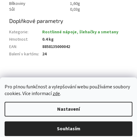
Bílkoviny
1,60g
Sůl
0,03g
Doplňkové parametry
Kategorie
:
Rostlinné nápoje, šlehačky a smetany
Hmotnost
:
0.4 kg
EAN
:
8858135000042
Balení v kartónu
:
24
Z
á
p
Pro plnou funkčnost a vylepšování webu používáme soubory
a
cookies. Více informací
zde
.
t
í
Vytvořil Shoptet
Nastavení
Copyright 2026
Whitemarket.cz
. Všechna práva vyhrazena.
Upravit
Z důvodu zvýšeného množství objednávek může být dodací doba 3-5
Souhlasím
nastavení cookies
pracovních dní. Děkujeme za pochopení.