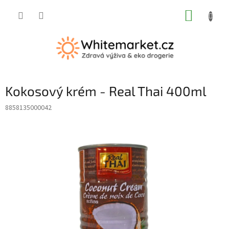
Přejít
NÁKUP
na
obsah
KOŠÍK
Kokosový krém - Real Thai 400ml
8858135000042