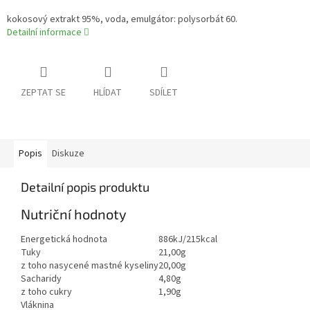
kokosový extrakt 95%, voda, emulgátor: polysorbát 60.
Detailní informace
ZEPTAT SE
HLÍDAT
SDÍLET
Popis
Diskuze
Detailní popis produktu
Nutriční hodnoty
Energetická hodnota
886kJ/215kcal
Tuky
21,00g
z toho nasycené mastné kyseliny
20,00g
Sacharidy
4,80g
z toho cukry
1,90g
Vláknina