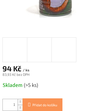
94 Kč
/ ks
83,93 Kč bez DPH
Měrná
Skladem
(>5 ks)
cena:
Přidat do košíku