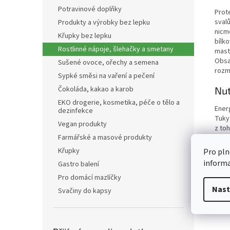
Potravinové doplňky
Prot
sval
Produkty a výrobky bez lepku
nicm
Křupky bez lepku
bílk
Rostlinné nápoje, šlehačky a smetany
mast
Obsa
Sušené ovoce, ořechy a semena
rozmi
Sypké směsi na vaření a pečení
Nut
Čokoláda, kakao a karob
EKO drogerie, kosmetika, péče o tělo a
Ener
dezinfekce
Tuky
Vegan produkty
z to
Farmářské a masové produkty
Sach
z to
Křupky
Pro pln
Vlákn
inform
Gastro balení
Bílko
Sůl
Pro domácí mazlíčky
Nast
Svačiny do kapsy