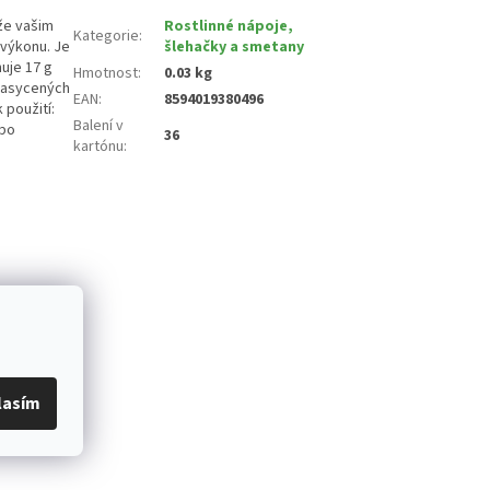
že vašim
Rostlinné nápoje,
Kategorie
:
 výkonu. Je
šlehačky a smetany
uje 17 g
Hmotnost
:
0.03 kg
 nasycených
EAN
:
8594019380496
 použití:
Balení v
ebo
36
kartónu
:
lasím