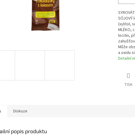
SYROVÁTK
SÓJOVÝ l
(xylitol,
MLÉKO, c
lecitin, 
zahušťova
Může obs
a oxidu si
Detailní 
TISK
s
Diskuze
ailní popis produktu