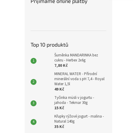
Přijímáme online platby
Top 10 produktů
Šuměnka MANDARINKA bez
cukru - Herbex 2x6g
7,80 Kč
MINERAL WATER - Přírodní
minerální voda s pH 7,4 - Royal
Water 1,5l
49 Kč
Tyčinka müsli v jogurtu -
jahoda - Tekmar 30g
15 Kč
Křupky rýžové jogurt - malina -
Natural 140g
35 Kč