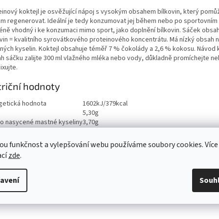
einový koktejl je osvěžující nápoj s vysokým obsahem bílkovin, který pomů
ům regenerovat. Ideální je tedy konzumovat jej během nebo po sportovním
éně vhodný i ke konzumaci mimo sport, jako doplnění bílkovin. Sáček obsah
ovin = kvalitního syrovátkového proteinového koncentrátu. Má nízký obsah
ných kyselin. Koktejl obsahuje téměř 7 % čokolády a 2,6 % kokosu. Návod k
h sáčku zalijte 300 ml vlažného mléka nebo vody, důkladně promíchejte n
xujte.
riční hodnoty
getická hodnota
1602kJ/379kcal
5,30g
ho nasycené mastné kyseliny
3,70g
aridy
32,00g
ho cukry
17,00g
ou funkčnost a vylepšování webu používáme soubory cookies. Více
ina
3,40g
ací
zde
.
viny
49,00g
0,85g
avení
Souh