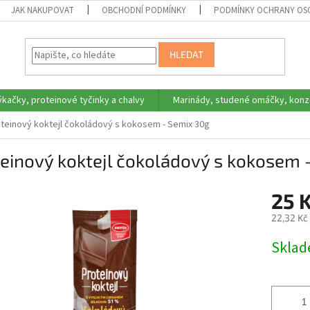
JAK NAKUPOVAT
OBCHODNÍ PODMÍNKY
PODMÍNKY OCHRANY OS
HLEDAT
ýkačky, proteinové tyčinky a chalvy
Marinády, studené omáčky, konz
teinový koktejl čokoládový s kokosem - Semix 30g
einový koktejl čokoládový s kokosem 
25 
22,32 Kč
Měrná
Skla
cena: