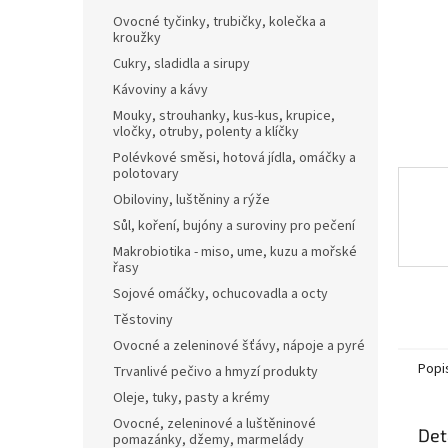
n
Ovocné tyčinky, trubičky, kolečka a
e
kroužky
l
Cukry, sladidla a sirupy
Kávoviny a kávy
Mouky, strouhanky, kus-kus, krupice,
vločky, otruby, polenty a klíčky
Polévkové směsi, hotová jídla, omáčky a
polotovary
Obiloviny, luštěniny a rýže
Sůl, koření, bujóny a suroviny pro pečení
Makrobiotika - miso, ume, kuzu a mořské
řasy
Sojové omáčky, ochucovadla a octy
Těstoviny
Ovocné a zeleninové šťávy, nápoje a pyré
Popi
Trvanlivé pečivo a hmyzí produkty
Oleje, tuky, pasty a krémy
Ovocné, zeleninové a luštěninové
Det
pomazánky, džemy, marmelády