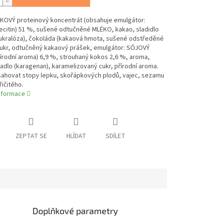
OVÝ proteinový koncentrát (obsahuje emulgátor:
ecitin) 51 %, sušené odtučněné MLÉKO, kakao, sladidlo
 sukralóza), čokoláda (kakaová hmota, sušené odstředěné
ukr, odtučněný kakaový prášek, emulgátor: SÓJOVÝ
přírodní aroma) 6,9 %, strouhaný kokos 2,6 %, aroma,
dlo (karagenan), karamelizovaný cukr, přírodní aroma.
ahovat stopy lepku, skořápkových plodů, vajec, sezamu
řičitého.
informace
ZEPTAT SE
HLÍDAT
SDÍLET
Doplňkové parametry