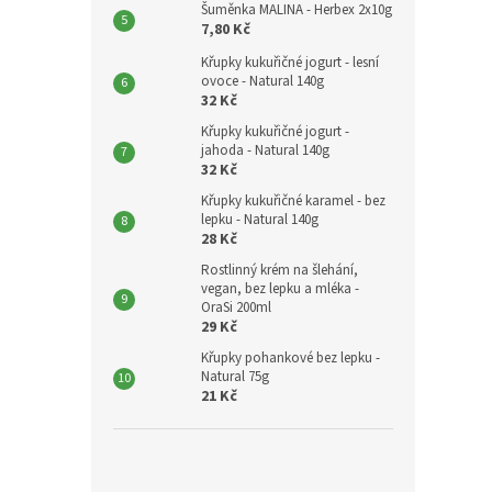
Šuměnka MALINA - Herbex 2x10g
7,80 Kč
Křupky kukuřičné jogurt - lesní
ovoce - Natural 140g
32 Kč
Křupky kukuřičné jogurt -
jahoda - Natural 140g
32 Kč
Křupky kukuřičné karamel - bez
lepku - Natural 140g
28 Kč
Rostlinný krém na šlehání,
vegan, bez lepku a mléka -
OraSi 200ml
29 Kč
Křupky pohankové bez lepku -
Natural 75g
21 Kč