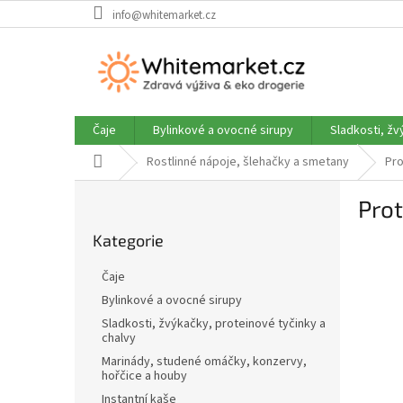
Přejít
info@whitemarket.cz
na
obsah
Čaje
Bylinkové a ovocné sirupy
Sladkosti, žv
Domů
Rostlinné nápoje, šlehačky a smetany
Pro
P
Prot
o
Přeskočit
s
Kategorie
kategorie
t
r
Čaje
a
Bylinkové a ovocné sirupy
n
Sladkosti, žvýkačky, proteinové tyčinky a
n
chalvy
í
Marinády, studené omáčky, konzervy,
p
hořčice a houby
a
Instantní kaše