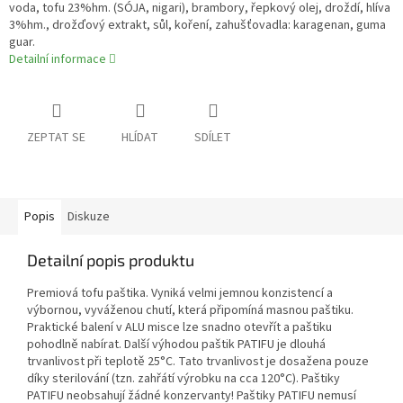
voda, tofu 23%hm. (SÓJA, nigari), brambory, řepkový olej, droždí, hlíva
3%hm., drožďový extrakt, sůl, koření, zahušťovadla: karagenan, guma
guar.
Detailní informace
ZEPTAT SE
HLÍDAT
SDÍLET
Popis
Diskuze
Detailní popis produktu
Premiová tofu paštika. Vyniká velmi jemnou konzistencí a
výbornou, vyváženou chutí, která připomíná masnou paštiku.
Praktické balení v ALU misce lze snadno otevřít a paštiku
pohodlně nabírat. Další výhodou paštik PATIFU je dlouhá
trvanlivost při teplotě 25°C. Tato trvanlivost je dosažena pouze
díky sterilování (tzn. zahřátí výrobku na cca 120°C). Paštiky
PATIFU neobsahují žádné konzervanty! Paštiky PATIFU nemusí