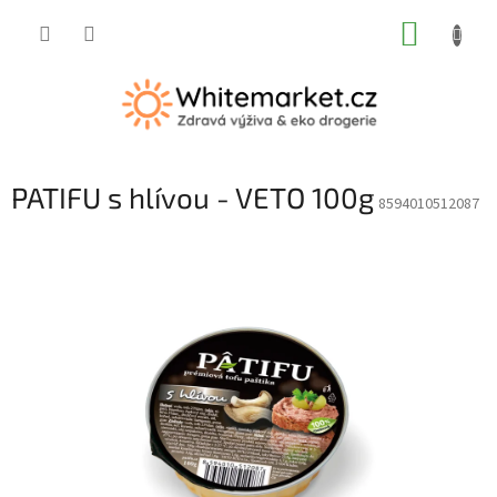
Přejít
NÁKUP
na
obsah
KOŠÍK
PATIFU s hlívou - VETO 100g
8594010512087