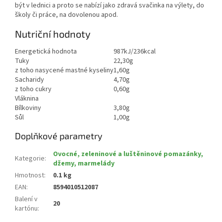
být v lednici a proto se nabízí jako zdravá svačinka na výlety, do
školy či práce, na dovolenou apod.
Nutriční hodnoty
Energetická hodnota
987kJ/236kcal
Tuky
22,30g
z toho nasycené mastné kyseliny
1,60g
Sacharidy
4,70g
z toho cukry
0,60g
Vláknina
Bílkoviny
3,80g
Sůl
1,00g
Doplňkové parametry
Ovocné, zeleninové a luštěninové pomazánky,
Kategorie
:
džemy, marmelády
Hmotnost
:
0.1 kg
EAN
:
8594010512087
Balení v
20
kartónu
: