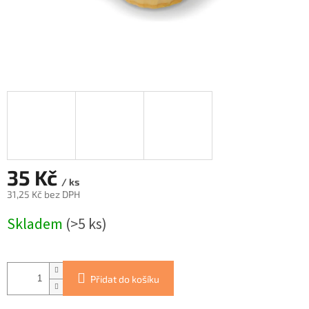
35 Kč
/ ks
31,25 Kč bez DPH
Měrná
Skladem
(>5 ks)
cena:
Přidat do košíku