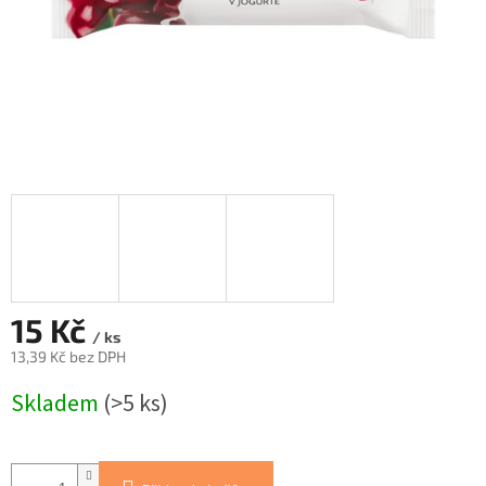
15 Kč
/ ks
13,39 Kč bez DPH
Měrná
Skladem
(>5 ks)
cena: