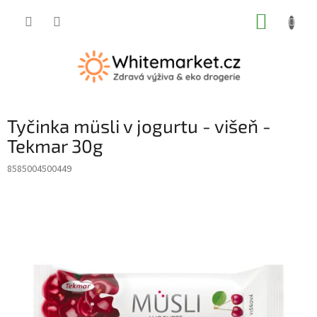
Přejít
NÁKUP
na
obsah
KOŠÍK
Tyčinka müsli v jogurtu - višeň -
Tekmar 30g
8585004500449