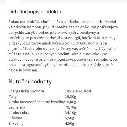
Detailní popis produktu
Pokud máte občas chuť na něco sladkého, ale nechcete zhřešit
kalorickou bombou, pokud nemáte čas na oběd, ale potřebujete
se rychle zasytit, pokud jste právě vyšli z posilovny a
potřebujete pro zbytek dne získat energii, hoďte si do kabelky
či tašky jogurtovou müsli tyčinku od TEKMARu. Kombinace
jogurtu, šťavnatého ovoce a vlákniny vás určitě zasytí. Vybrat si
můžete z několika ovocných příchutí. Aktuální novinkou jsou
atraktivní ovocné příchutě v jogurtové polevě tzv. řeckého typu
a varianta jogurtové tyčinky bez přídavku cukru. Každý si jistě
najde tu svou nej.
Nutriční hodnoty
Energetická hodnota
1851kJ/441kcal
Tuky
16,80g
z toho nasycené mastné kyseliny
10,80g
Sacharidy
70,70g
z toho cukry
34,10g
Vláknina
5,50g
Bílkoviny
4,50g