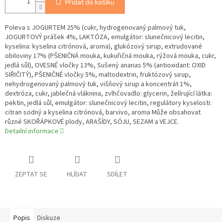
Přidat do košíku
Poleva s JOGURTEM 25% (cukr, hydrogenovaný palmový tuk,
JOGURTOVÝ prášek 4%, LAKTÓZA, emulgátor: slunečnicový lecitin,
kyselina: kyselina citrónová, aroma), glukózový sirup, extrudované
obiloviny 17% (PŠENIČNÁ mouka, kukuřičná mouka, rýžová mouka, cukr,
jedlá sůl), OVESNÉ vločky 13%, Sušený ananas 5% (antioxidant: OXID
SIŘIČITÝ), PŠENIČNÉ vločky 5%, maltodextrin, fruktózový sirup,
nehydrogenovaný palmový tuk, višňový sirup a koncentrát 1%,
dextróza, cukr, jablečná vláknina, zvlhčovadlo: glycerin, želírující látka:
pektin, jedlá sůl, emulgátor: slunečnicový lecitin, regulátory kyselosti:
citran sodný a kyselina citrónová, barvivo, aroma Může obsahovat
různé SKOŘÁPKOVÉ plody, ARAŠÍDY, SÓJU, SEZAM a VEJCE.
Detailní informace
ZEPTAT SE
HLÍDAT
SDÍLET
Popis
Diskuze