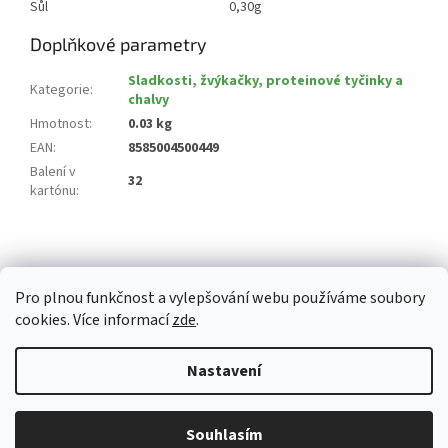
Sůl
0,30g
Doplňkové parametry
Sladkosti, žvýkačky, proteinové tyčinky a
Kategorie
:
chalvy
Hmotnost
:
0.03 kg
EAN
:
8585004500449
Balení v
32
kartónu
:
Z
á
p
Pro plnou funkčnost a vylepšování webu používáme soubory
a
cookies. Více informací
zde
.
t
í
Vytvořil Shoptet
Nastavení
Copyright 2026
Whitemarket.cz
. Všechna práva vyhrazena.
Upravit
Z důvodu zvýšeného množství objednávek může být dodací doba 3-5
Souhlasím
nastavení cookies