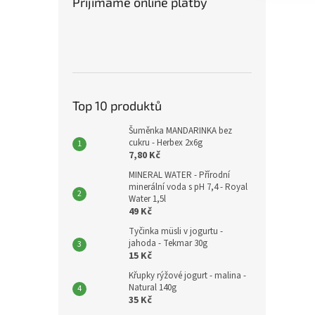
Přijímáme online platby
Top 10 produktů
Šuměnka MANDARINKA bez
cukru - Herbex 2x6g
7,80 Kč
MINERAL WATER - Přírodní
minerální voda s pH 7,4 - Royal
Water 1,5l
49 Kč
Tyčinka müsli v jogurtu -
jahoda - Tekmar 30g
15 Kč
Křupky rýžové jogurt - malina -
Natural 140g
35 Kč