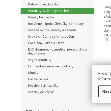
Potravinové doplňky
Ener
Produkty a výrobky bez lepku
Tuky
z to
Křupky bez lepku
Sach
Rostlinné nápoje, šlehačky a smetany
z to
Sušené ovoce, ořechy a semena
Vlákn
Bílko
Sypké směsi na vaření a pečení
Sůl
Čokoláda, kakao a karob
EKO drogerie, kosmetika, péče o tělo a
dezinfekce
Vegan produkty
Farmářské a masové produkty
Křupky
Pro pln
inform
Gastro balení
Pro domácí mazlíčky
Nast
Svačiny do kapsy