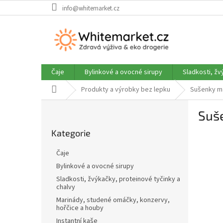
Přejít
info@whitemarket.cz
na
obsah
Čaje
Bylinkové a ovocné sirupy
Sladkosti, žv
Domů
Produkty a výrobky bez lepku
Sušenky má
P
Suše
o
Přeskočit
s
Kategorie
kategorie
t
r
Čaje
a
Bylinkové a ovocné sirupy
n
Sladkosti, žvýkačky, proteinové tyčinky a
n
chalvy
í
Marinády, studené omáčky, konzervy,
p
hořčice a houby
a
Instantní kaše