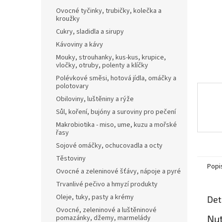
n
Ovocné tyčinky, trubičky, kolečka a
e
kroužky
l
Cukry, sladidla a sirupy
Kávoviny a kávy
Mouky, strouhanky, kus-kus, krupice,
vločky, otruby, polenty a klíčky
Polévkové směsi, hotová jídla, omáčky a
polotovary
Obiloviny, luštěniny a rýže
Sůl, koření, bujóny a suroviny pro pečení
Makrobiotika - miso, ume, kuzu a mořské
řasy
Sojové omáčky, ochucovadla a octy
Těstoviny
Popi
Ovocné a zeleninové šťávy, nápoje a pyré
Trvanlivé pečivo a hmyzí produkty
Oleje, tuky, pasty a krémy
Det
Ovocné, zeleninové a luštěninové
Nut
pomazánky, džemy, marmelády