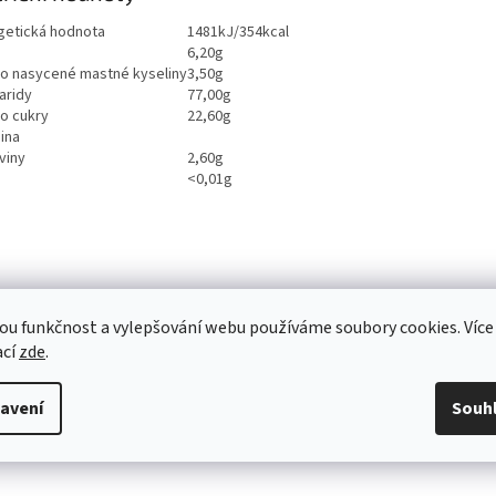
getická hodnota
1481kJ/354kcal
6,20g
ho nasycené mastné kyseliny
3,50g
aridy
77,00g
ho cukry
22,60g
ina
viny
2,60g
<0,01g
ou funkčnost a vylepšování webu používáme soubory cookies. Více
ací
zde
.
avení
Souh