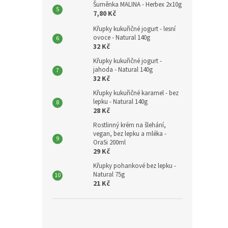
Šuměnka MALINA - Herbex 2x10g
7,80 Kč
Křupky kukuřičné jogurt - lesní
ovoce - Natural 140g
32 Kč
Křupky kukuřičné jogurt -
jahoda - Natural 140g
32 Kč
Křupky kukuřičné karamel - bez
lepku - Natural 140g
28 Kč
Rostlinný krém na šlehání,
vegan, bez lepku a mléka -
OraSi 200ml
29 Kč
Křupky pohankové bez lepku -
Natural 75g
21 Kč