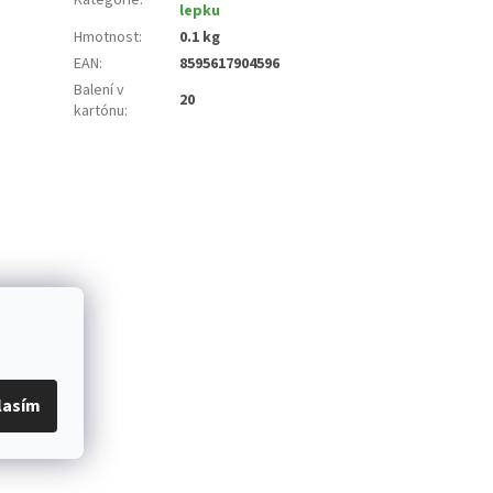
lepku
Hmotnost
:
0.1 kg
EAN
:
8595617904596
Balení v
20
kartónu
:
lasím