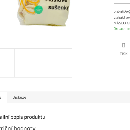
kukuřičný
zahušťov
MÁSLO GHÍ
Detailní 
TISK
s
Diskuze
ailní popis produktu
riční hodnoty