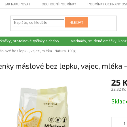
JAK NAKUPOVAT
OBCHODNÍ PODMÍNKY
PODMÍNKY OCHRANY OS
HLEDAT
ýkačky, proteinové tyčinky a chalvy
Marinády, studené omáčky, konz
slové bez lepku, vajec, mléka - Natural 100g
nky máslové bez lepku, vajec, mléka 
25 
22,32 Kč
Měrná
Skla
cena: