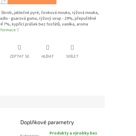
 škrob, jablečné pyré, čiroková mouka, rýžová mouka,
adlo - guarová guma, rýžový sirup - 29%, přepuštěné
 7%, kypřící prášek bez fosfátů, vanilka, aroma
informace
ZEPTAT SE
HLÍDAT
SDÍLET
Doplňkové parametry
Produkty a výrobky bez
Kategorie
: