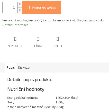
Přidat do košíku
kukuřičná mouka, kukuřičný škrob, bramborové vločky, hroznový cukr.
Detailní informace
ZEPTAT SE
HLÍDAT
SDÍLET
Popis
Diskuze
Detailní popis produktu
Nutriční hodnoty
Energetická hodnota
1452kJ/346kcal
Tuky
1,60g
z toho nasycené mastné kyseliny
0,24g