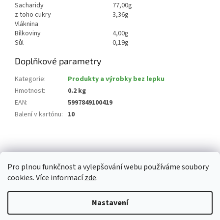
Sacharidy
77,00g
z toho cukry
3,36g
Vláknina
Bílkoviny
4,00g
Sůl
0,19g
Doplňkové parametry
Kategorie
:
Produkty a výrobky bez lepku
Hmotnost
:
0.2 kg
EAN
:
5997849100419
Balení v kartónu
:
10
Z
á
p
Pro plnou funkčnost a vylepšování webu používáme soubory
a
cookies. Více informací
zde
.
t
í
Vytvořil Shoptet
Nastavení