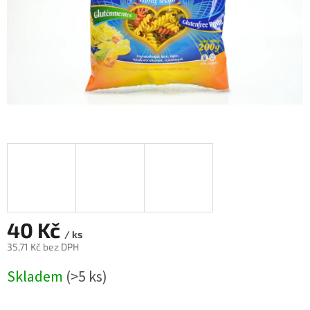
40 Kč
/ ks
35,71 Kč bez DPH
Měrná
Skladem
(>5 ks)
cena: