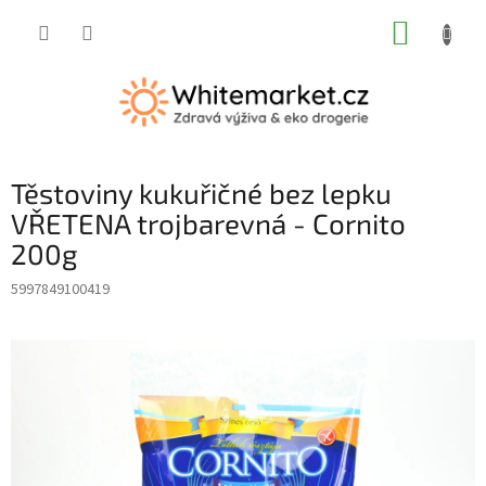
Přejít
NÁKUP
na
obsah
KOŠÍK
Těstoviny kukuřičné bez lepku
VŘETENA trojbarevná - Cornito
200g
5997849100419