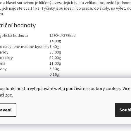
 a hlavní surovinou je klíčený oves. Jejich tvar a velikost odpovídá jednom
 jich najdete cca 14 ks. Tyčinky jsou ideální do práce, do školy, na výlet, do
tu.
riční hodnoty
getická hodnota
1590kJ/379kcal
14,00g
ho nasycené mastné kyseliny
1,40g
aridy
53,00g
ho cukry
32,00g
ina
11,00g
viny
5,80g
0,16g
ou funkčnost a vylepšování webu používáme soubory cookies. Více
ací
zde
.
avení
Souh