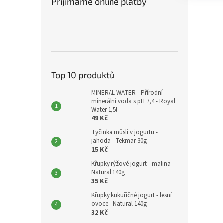
Přijímáme online platby
Top 10 produktů
MINERAL WATER - Přírodní
minerální voda s pH 7,4 - Royal
Water 1,5l
49 Kč
Tyčinka müsli v jogurtu -
jahoda - Tekmar 30g
15 Kč
Křupky rýžové jogurt - malina -
Natural 140g
35 Kč
Křupky kukuřičné jogurt - lesní
ovoce - Natural 140g
32 Kč