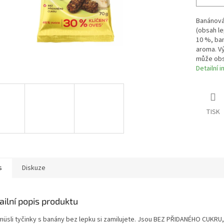
Banánová
(obsah le
10 %, ban
aroma. Vý
může obs
Detailní 
TISK
s
Diskuze
ailní popis produktu
 müsli tyčinky s banány bez lepku si zamilujete. Jsou BEZ PŘIDANÉHO CUKRU,