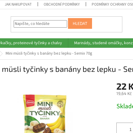
JAK NAKUPOVAT
OBCHODNÍ PODMÍNKY
PODMÍNKY OCHRANY OS
HLEDAT
ýkačky, proteinové tyčinky a chalvy
Marinády, studené omáčky, konz
Mini müsli tyčinky s banány bez lepku - Semix 70g
 müsli tyčinky s banány bez lepku - S
22 
19,64 Kč
Měrná
Skla
cena: