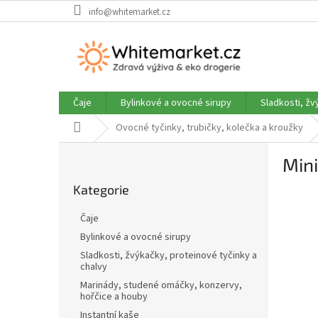
Přejít
info@whitemarket.cz
na
obsah
Čaje
Bylinkové a ovocné sirupy
Sladkosti, žv
Domů
Ovocné tyčinky, trubičky, kolečka a kroužky
P
Mini
o
Přeskočit
s
Kategorie
kategorie
t
r
Čaje
a
Bylinkové a ovocné sirupy
n
Sladkosti, žvýkačky, proteinové tyčinky a
n
chalvy
í
Marinády, studené omáčky, konzervy,
p
hořčice a houby
a
Instantní kaše