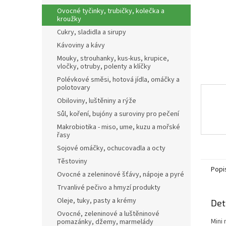
n
Ovocné tyčinky, trubičky, kolečka a
e
kroužky
l
Cukry, sladidla a sirupy
Kávoviny a kávy
Mouky, strouhanky, kus-kus, krupice,
vločky, otruby, polenty a klíčky
Polévkové směsi, hotová jídla, omáčky a
polotovary
Obiloviny, luštěniny a rýže
Sůl, koření, bujóny a suroviny pro pečení
Makrobiotika - miso, ume, kuzu a mořské
řasy
Sojové omáčky, ochucovadla a octy
Těstoviny
Popi
Ovocné a zeleninové šťávy, nápoje a pyré
Trvanlivé pečivo a hmyzí produkty
Oleje, tuky, pasty a krémy
Det
Ovocné, zeleninové a luštěninové
Mini
pomazánky, džemy, marmelády