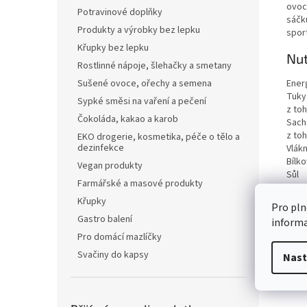
ovoce
Potravinové doplňky
sáčku
Produkty a výrobky bez lepku
spor
Křupky bez lepku
Nut
Rostlinné nápoje, šlehačky a smetany
Ener
Sušené ovoce, ořechy a semena
Tuky
Sypké směsi na vaření a pečení
z to
Čokoláda, kakao a karob
Sach
z to
EKO drogerie, kosmetika, péče o tělo a
dezinfekce
Vlákn
Bílko
Vegan produkty
Sůl
Farmářské a masové produkty
Křupky
Pro pln
Gastro balení
inform
Pro domácí mazlíčky
Svačiny do kapsy
Nast