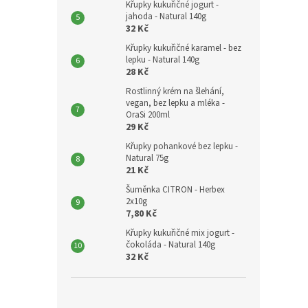
Křupky kukuřičné jogurt -
jahoda - Natural 140g
32 Kč
Křupky kukuřičné karamel - bez
lepku - Natural 140g
28 Kč
Rostlinný krém na šlehání,
vegan, bez lepku a mléka -
OraSi 200ml
29 Kč
Křupky pohankové bez lepku -
Natural 75g
21 Kč
Šuměnka CITRON - Herbex
2x10g
7,80 Kč
Křupky kukuřičné mix jogurt -
čokoláda - Natural 140g
32 Kč