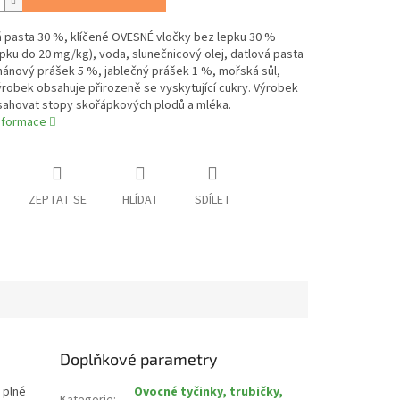
 pasta 30 %, klíčené OVESNÉ vločky bez lepku 30 %
pku do 20 mg/kg), voda, slunečnicový olej, datlová pasta
ánový prášek 5 %, jablečný prášek 1 %, mořská sůl,
robek obsahuje přirozeně se vyskytující cukry. Výrobek
ahovat stopy skořápkových plodů a mléka.
informace
ZEPTAT SE
HLÍDAT
SDÍLET
Doplňkové parametry
 plné
Ovocné tyčinky, trubičky,
Kategorie
: