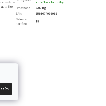
u soustu, v
kolečka a kroužky
 auta i ke
Hmotnost
:
0.07 kg
EAN
:
8595674909992
Balení v
18
kartónu
:
lasím