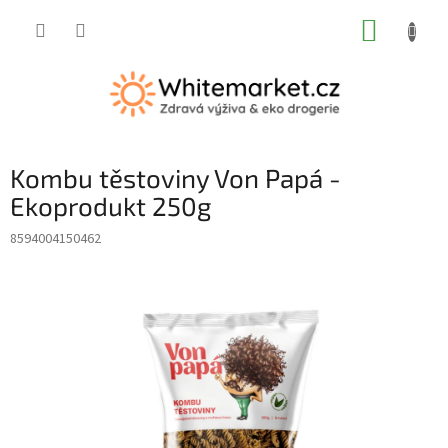
Přejít
NÁKUP
na
obsah
KOŠÍK
Kombu těstoviny Von Papá -
Ekoprodukt 250g
8594004150462