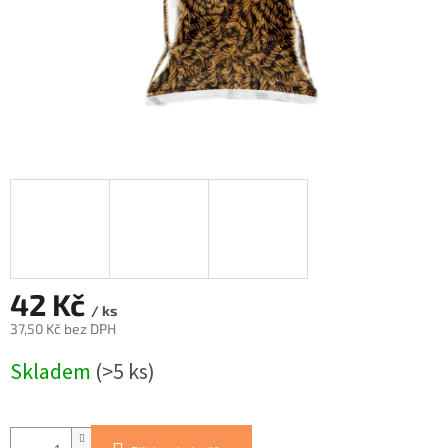
42 Kč
/ ks
37,50 Kč bez DPH
Měrná
Skladem
(>5 ks)
cena: