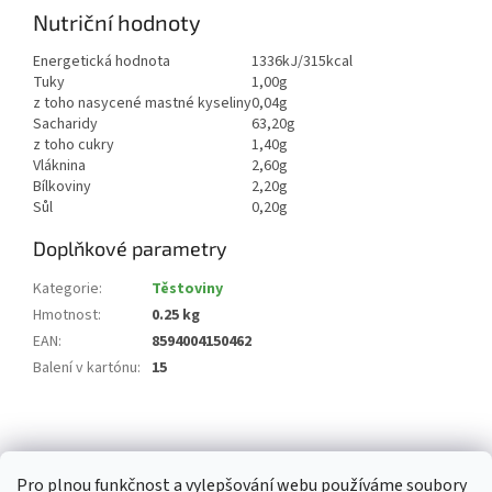
Nutriční hodnoty
Energetická hodnota
1336kJ/315kcal
Tuky
1,00g
z toho nasycené mastné kyseliny
0,04g
Sacharidy
63,20g
z toho cukry
1,40g
Vláknina
2,60g
Bílkoviny
2,20g
Sůl
0,20g
Doplňkové parametry
Kategorie
:
Těstoviny
Hmotnost
:
0.25 kg
EAN
:
8594004150462
Balení v kartónu
:
15
Z
á
p
Pro plnou funkčnost a vylepšování webu používáme soubory