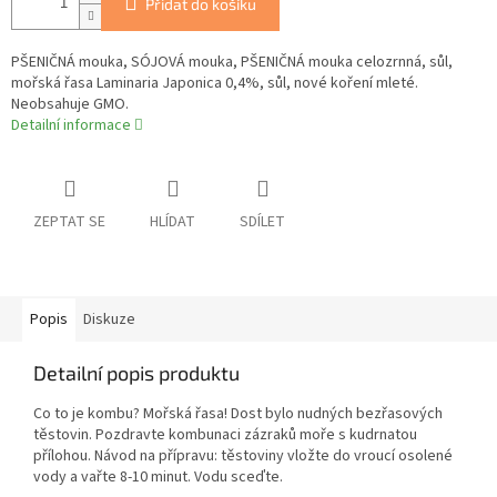
Přidat do košíku
PŠENIČNÁ mouka, SÓJOVÁ mouka, PŠENIČNÁ mouka celozrnná, sůl,
mořská řasa Laminaria Japonica 0,4%, sůl, nové koření mleté.
Neobsahuje GMO.
Detailní informace
ZEPTAT SE
HLÍDAT
SDÍLET
Popis
Diskuze
Detailní popis produktu
Co to je kombu? Mořská řasa! Dost bylo nudných bezřasových
těstovin. Pozdravte kombunaci zázraků moře s kudrnatou
přílohou. Návod na přípravu: těstoviny vložte do vroucí osolené
vody a vařte 8-10 minut. Vodu sceďte.