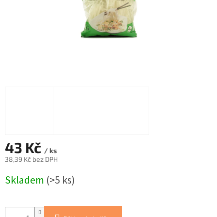
43 Kč
/ ks
38,39 Kč bez DPH
Měrná
Skladem
(>5 ks)
cena: