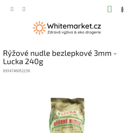
Přejít
NÁKUP
na
obsah
KOŠÍK
Rýžové nudle bezlepkové 3mm -
Lucka 240g
8934746052158