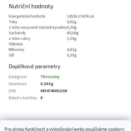
Nutriční hodnoty
Energetická hodnota
1452kJ/347kcal
Tuky
0,61g
z toho nasycené mastné kyseliny
0,30g
Sacharidy
80,00g
z toho cukry
1,02g
Vláknina
Bílkoviny
4,81g
Sůl
0,55g
Doplňkové parametry
Kategorie
:
Těstoviny
Hmotnost
:
0.24 kg
EAN
:
8934746052158
Balení v kartónu
:
8
Z
á
p
Pro plnou funkčnost a vylepšování webu používáme soubory