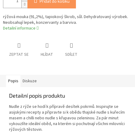
Přidat do košíku
rýžová mouka (91,2%), tapiokový škrob, sůl. Dehydratovaný výrobek.
Neobsahují lepek, konzervanty a barviva.
Detailní informace
ZEPTAT SE
HLÍDAT
SDÍLET
Popis
Diskuze
Detailní popis produktu
Nudle z rýže se hodí k přípravě desítek pokrmů. Inspirujte se
asijskými recepty a připravte si k obědu thajské nudle s kuřecím
masem a chilli nebo nudle s křupavou zeleninou. Za pár minut
vykouzlíte ideální oběd, na kterém si pochutnají všichni milovníci
rýžových těstovin.