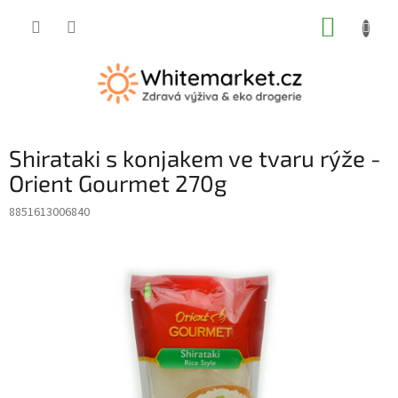
Přejít
NÁKUP
na
obsah
KOŠÍK
Shirataki s konjakem ve tvaru rýže -
Orient Gourmet 270g
8851613006840