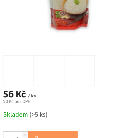
56 Kč
/ ks
50 Kč bez DPH
Měrná
Skladem
(>5 ks)
cena: