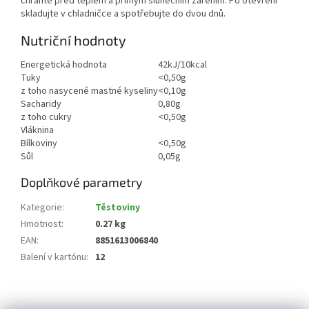
chraňte před teplem a přímým slunečním zářením. Po otevření
skladujte v chladničce a spotřebujte do dvou dnů.
Nutriční hodnoty
Energetická hodnota
42kJ/10kcal
Tuky
<0,50g
z toho nasycené mastné kyseliny
<0,10g
Sacharidy
0,80g
z toho cukry
<0,50g
Vláknina
Bílkoviny
<0,50g
Sůl
0,05g
Doplňkové parametry
Kategorie
:
Těstoviny
Hmotnost
:
0.27 kg
EAN
:
8851613006840
Balení v kartónu
:
12
Z