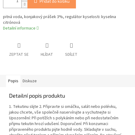
Přidat do košíku
pitná voda, konjakový prášek 3%, regulátor kyselosti: kyselina
citrónová
Detailní informace
ZEPTAT SE
HLÍDAT
SDÍLET
Popis
Diskuze
Detailní popis produktu
1. Tekutinu slijte 2. Připravte si omáčku, salát nebo polévku,
jakou chcete, vše společně naservírujte a vychutnejte si
Upozornění: Při potížích s polykáním nebo při nedostatečním
přijmu tekutin hrozí udušení. Doporučení: Při konzumaci
připraveného produktu pijte hodně vody. Skladujte v suchu,