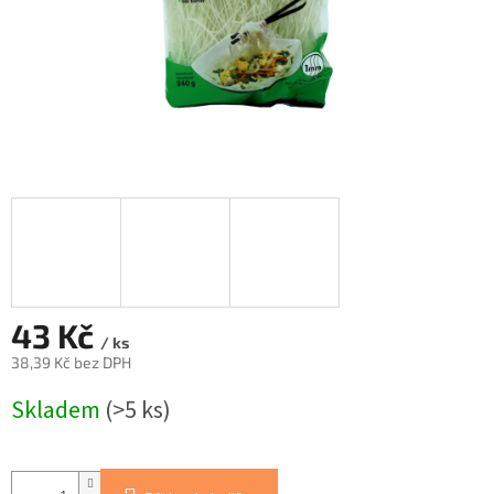
43 Kč
/ ks
38,39 Kč bez DPH
Měrná
Skladem
(>5 ks)
cena: