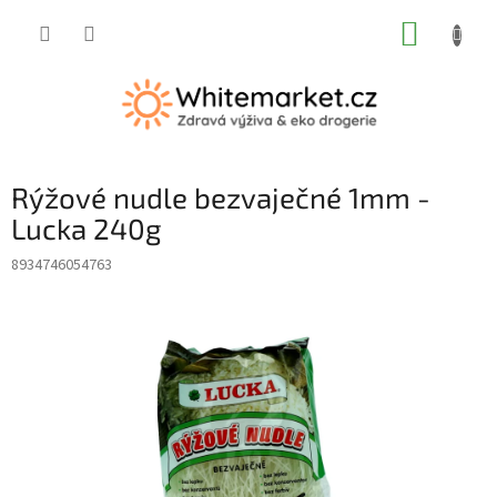
Přejít
NÁKUP
na
obsah
KOŠÍK
Rýžové nudle bezvaječné 1mm -
Lucka 240g
8934746054763