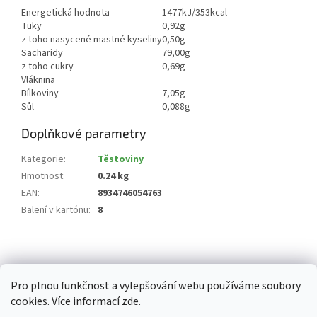
Energetická hodnota
1477kJ/353kcal
Tuky
0,92g
z toho nasycené mastné kyseliny
0,50g
Sacharidy
79,00g
z toho cukry
0,69g
Vláknina
Bílkoviny
7,05g
Sůl
0,088g
Doplňkové parametry
Kategorie
:
Těstoviny
Hmotnost
:
0.24 kg
EAN
:
8934746054763
Balení v kartónu
:
8
Z
á
p
Pro plnou funkčnost a vylepšování webu používáme soubory
a
cookies. Více informací
zde
.
t