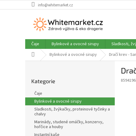
Přejít
info@whitemarket.cz
na
obsah
Čaje
Bylinkové a ovocné sirupy
Sladkosti, žv
Domů
Bylinkové a ovocné sirupy
Dračí krev - S
P
Drač
o
Přeskočit
s
8594196
Kategorie
kategorie
t
r
Čaje
a
Bylinkové a ovocné sirupy
n
Sladkosti, žvýkačky, proteinové tyčinky a
n
chalvy
í
Marinády, studené omáčky, konzervy,
p
hořčice a houby
a
Instantní kaše