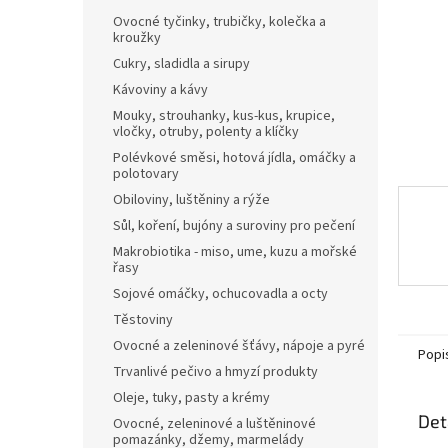
n
Ovocné tyčinky, trubičky, kolečka a
e
kroužky
l
Cukry, sladidla a sirupy
Kávoviny a kávy
Mouky, strouhanky, kus-kus, krupice,
vločky, otruby, polenty a klíčky
Polévkové směsi, hotová jídla, omáčky a
polotovary
Obiloviny, luštěniny a rýže
Sůl, koření, bujóny a suroviny pro pečení
Makrobiotika - miso, ume, kuzu a mořské
řasy
Sojové omáčky, ochucovadla a octy
Těstoviny
Ovocné a zeleninové šťávy, nápoje a pyré
Popi
Trvanlivé pečivo a hmyzí produkty
Oleje, tuky, pasty a krémy
Det
Ovocné, zeleninové a luštěninové
pomazánky, džemy, marmelády