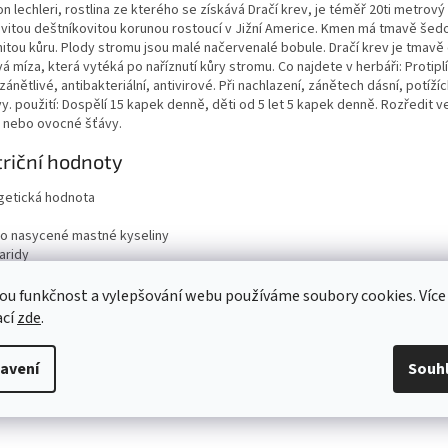
n lechleri, rostlina ze kterého se získává Dračí krev, je téměř 20ti metrový
ovitou deštníkovitou korunou rostoucí v Jižní Americe. Kmen má tmavě šed
nitou kůru. Plody stromu jsou malé načervenalé bobule. Dračí krev je tmavě
á míza, která vytéká po naříznutí kůry stromu. Co najdete v herbáři: Protipl
zánětlivé, antibakteriální, antivirové. Při nachlazení, zánětech dásní, potíží
y. použití: Dospělí 15 kapek denně, děti od 5 let 5 kapek denně. Rozředit v
 nebo ovocné šťávy.
riční hodnoty
getická hodnota
ho nasycené mastné kyseliny
aridy
ho cukry
ina
ou funkčnost a vylepšování webu používáme soubory cookies. Více
viny
ací
zde
.
avení
Souh