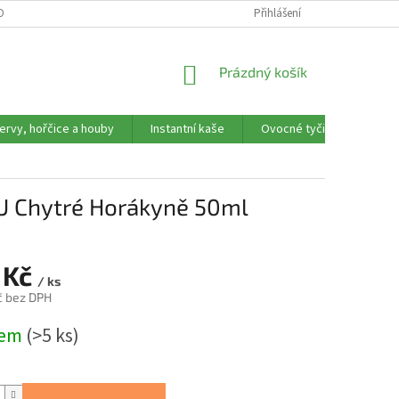
OBNÍCH ÚDAJŮ
REKLAMAČNÍ FORMULÁŘ
Přihlášení
NÁKUPNÍ
Prázdný košík
KOŠÍK
ervy, hořčice a houby
Instantní kaše
Ovocné tyčinky, trubičky,
í U Chytré Horákyně 50ml
 Kč
/ ks
č bez DPH
dem
(>5 ks)