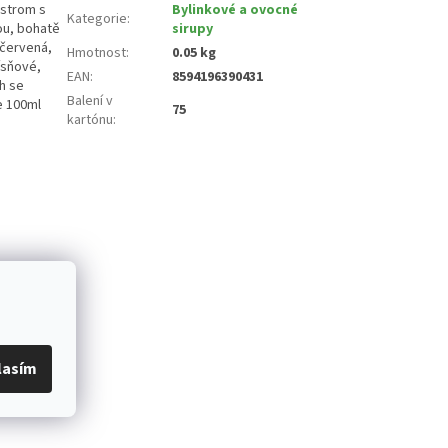
 strom s
Bylinkové a ovocné
Kategorie
:
ou, bohatě
sirupy
 červená,
Hmotnost
:
0.05 kg
ísňové,
EAN
:
8594196390431
ch se
Balení v
e 100ml
75
kartónu
:
lasím