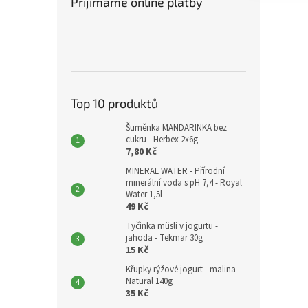
Přijímáme online platby
Top 10 produktů
Šuměnka MANDARINKA bez
cukru - Herbex 2x6g
7,80 Kč
MINERAL WATER - Přírodní
minerální voda s pH 7,4 - Royal
Water 1,5l
49 Kč
Tyčinka müsli v jogurtu -
jahoda - Tekmar 30g
15 Kč
Křupky rýžové jogurt - malina -
Natural 140g
35 Kč