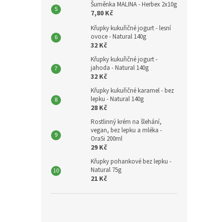
Šuměnka MALINA - Herbex 2x10g
7,80 Kč
Křupky kukuřičné jogurt - lesní
ovoce - Natural 140g
32 Kč
Křupky kukuřičné jogurt -
jahoda - Natural 140g
32 Kč
Křupky kukuřičné karamel - bez
lepku - Natural 140g
28 Kč
Rostlinný krém na šlehání,
vegan, bez lepku a mléka -
OraSi 200ml
29 Kč
Křupky pohankové bez lepku -
Natural 75g
21 Kč