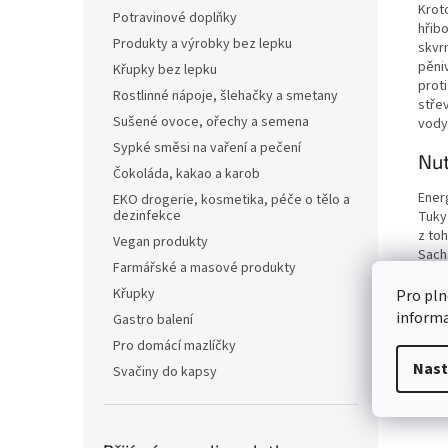
Kroto
Potravinové doplňky
hřib
Produkty a výrobky bez lepku
skvr
pěniv
Křupky bez lepku
proti
Rostlinné nápoje, šlehačky a smetany
střev
Sušené ovoce, ořechy a semena
vody
Sypké směsi na vaření a pečení
Nut
Čokoláda, kakao a karob
Ener
EKO drogerie, kosmetika, péče o tělo a
dezinfekce
Tuky
z to
Vegan produkty
Sach
Farmářské a masové produkty
z to
Vlákn
Křupky
Pro pln
Bílko
inform
Gastro balení
Sůl
Pro domácí mazlíčky
Nast
Svačiny do kapsy