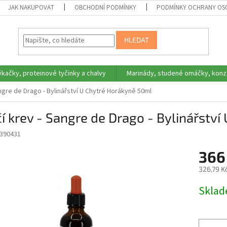
JAK NAKUPOVAT
OBCHODNÍ PODMÍNKY
PODMÍNKY OCHRANY OS
HLEDAT
ýkačky, proteinové tyčinky a chalvy
Marinády, studené omáčky, konz
angre de Drago - Bylinářství U Chytré Horákyně 50ml
í krev - Sangre de Drago - Bylinářstv
390431
366
326,79 K
Měrná
Skla
cena: