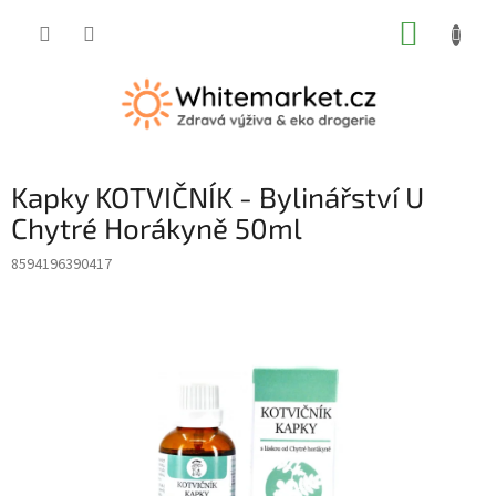
Přejít
NÁKUP
na
obsah
KOŠÍK
Kapky KOTVIČNÍK - Bylinářství U
Chytré Horákyně 50ml
8594196390417