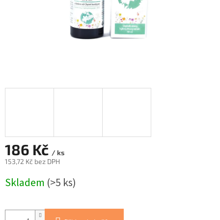
186 Kč
/ ks
153,72 Kč bez DPH
Měrná
Skladem
(>5 ks)
cena: