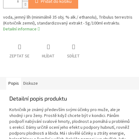
Přidat do košíku
voda, jemný líh (minimálně 35 obj. % alk./ ethanolu), Tribulus terrestris
(Kotvičník zemní), standardizovaný extrakt - 5g/100ml extraktu.
Detailní informace
ZEPTAT SE
HLÍDAT
SDÍLET
Popis
Diskuze
Detailní popis produktu
Kotvičník je známý především svými účinky pro muže, ale je
vhodný i pro ženy. Prostě když chcete být v kondici. Pánům
podpoří nabývání svalové hmoty, plodnost a pomáhá u problémů
s erekcí. Dámy určitě ocení jeho efekt u podpory hubnutí, rovněž
podporu plodnosti a libida. Má i skvělé účinky u ztráty energie,