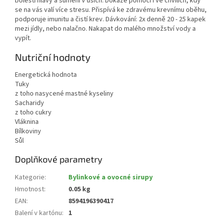
bolestí hlavy a šumění v uších. Dokáže pomoci i ve chvílích, kdy
se na vás valí více stresu. Přispívá ke zdravému krevnímu oběhu,
podporuje imunitu a čistí krev. Dávkování: 2x denně 20 - 25 kapek
mezi jídly, nebo nalačno. Nakapat do malého množství vody a
vypít.
Nutriční hodnoty
Energetická hodnota
Tuky
z toho nasycené mastné kyseliny
Sacharidy
z toho cukry
Vláknina
Bílkoviny
Sůl
Doplňkové parametry
Kategorie
:
Bylinkové a ovocné sirupy
Hmotnost
:
0.05 kg
EAN
:
8594196390417
Balení v kartónu
:
1