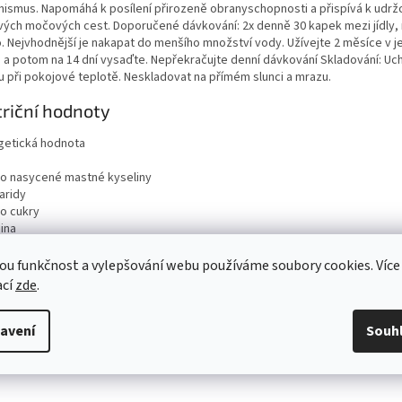
nismus. Napomáhá k posílení přirozeně obranyschopnosti a přispívá k udrž
vých močových cest. Doporučené dávkování: 2x denně 30 kapek mezi jídly,
o. Nejvhodnější je nakapat do menšího množství vody. Užívejte 2 měsíce v 
u a potom na 14 dní vysaďte. Nepřekračujte denní dávkování Skladování: Uc
u při pokojové teplotě. Neskladovat na přímém slunci a mrazu.
riční hodnoty
getická hodnota
ho nasycené mastné kyseliny
aridy
ho cukry
ina
viny
ou funkčnost a vylepšování webu používáme soubory cookies. Více
ací
zde
.
avení
Souh