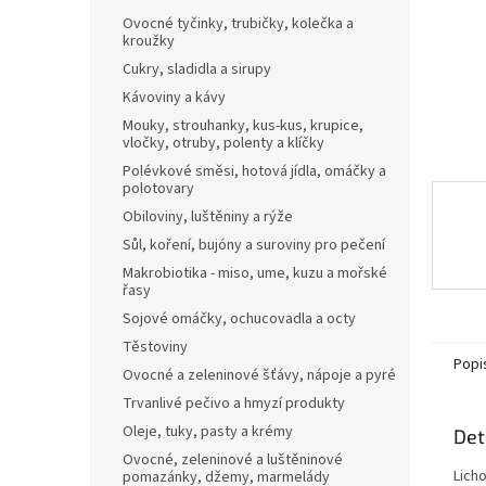
n
Ovocné tyčinky, trubičky, kolečka a
e
kroužky
l
Cukry, sladidla a sirupy
Kávoviny a kávy
Mouky, strouhanky, kus-kus, krupice,
vločky, otruby, polenty a klíčky
Polévkové směsi, hotová jídla, omáčky a
polotovary
Obiloviny, luštěniny a rýže
Sůl, koření, bujóny a suroviny pro pečení
Makrobiotika - miso, ume, kuzu a mořské
řasy
Sojové omáčky, ochucovadla a octy
Těstoviny
Popi
Ovocné a zeleninové šťávy, nápoje a pyré
Trvanlivé pečivo a hmyzí produkty
Oleje, tuky, pasty a krémy
Det
Ovocné, zeleninové a luštěninové
Licho
pomazánky, džemy, marmelády