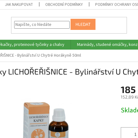
JAK NAKUPOVAT
OBCHODNÍ PODMÍNKY
PODMÍNKY OCHRANY OS
HLEDAT
ýkačky, proteinové tyčinky a chalvy
Marinády, studené omáčky, konz
IŠNICE - Bylinářství U Chytré Horákyně 50ml
y LICHOŘEŘIŠNICE - Bylinářství U Ch
185
152,89 K
Měrná
Skla
cena: