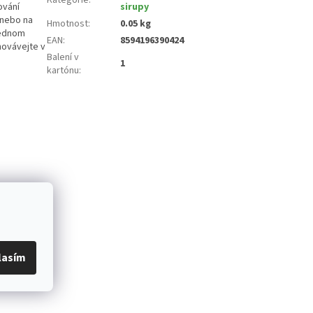
ování
sirupy
 nebo na
Hmotnost
:
0.05 kg
jednom
EAN
:
8594196390424
hovávejte v
Balení v
1
kartónu
:
lasím