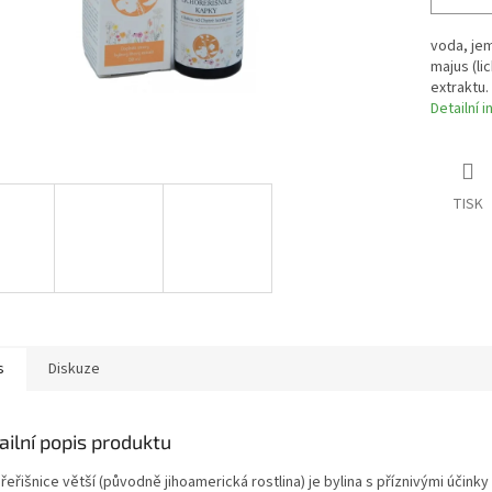
voda, jem
majus (li
extraktu.
Detailní 
TISK
s
Diskuze
ailní popis produktu
řeřišnice větší (původně jihoamerická rostlina) je bylina s příznivými účinky