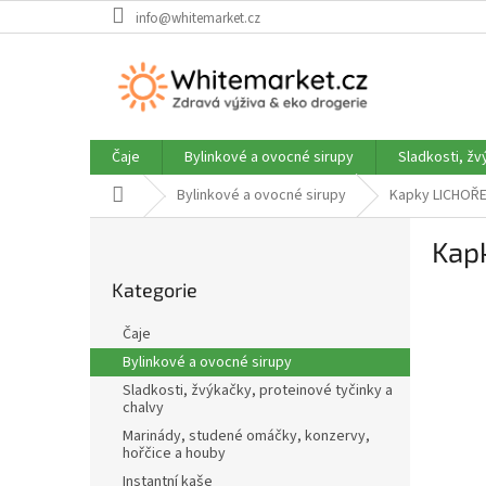
Přejít
info@whitemarket.cz
na
obsah
Čaje
Bylinkové a ovocné sirupy
Sladkosti, žv
Domů
Bylinkové a ovocné sirupy
Kapky LICHOŘEŘ
P
Kapk
o
Přeskočit
s
Kategorie
kategorie
t
r
Čaje
a
Bylinkové a ovocné sirupy
n
Sladkosti, žvýkačky, proteinové tyčinky a
n
chalvy
í
Marinády, studené omáčky, konzervy,
p
hořčice a houby
a
Instantní kaše