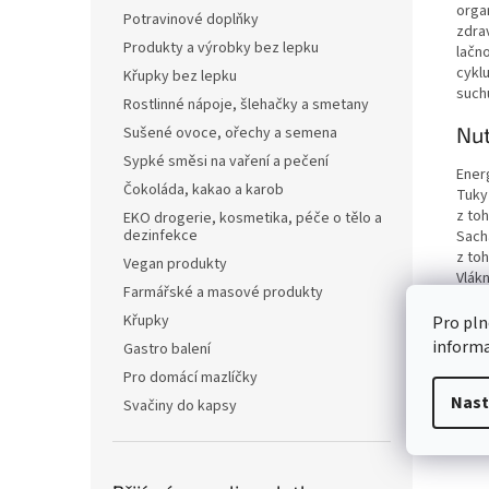
orga
Potravinové doplňky
zdra
Produkty a výrobky bez lepku
lačn
cykl
Křupky bez lepku
such
Rostlinné nápoje, šlehačky a smetany
Nut
Sušené ovoce, ořechy a semena
Sypké směsi na vaření a pečení
Ener
Čokoláda, kakao a karob
Tuky
z to
EKO drogerie, kosmetika, péče o tělo a
dezinfekce
Sach
z to
Vegan produkty
Vlákn
Farmářské a masové produkty
Bílko
Sůl
Křupky
Pro pln
inform
Gastro balení
Pro domácí mazlíčky
Nast
Svačiny do kapsy