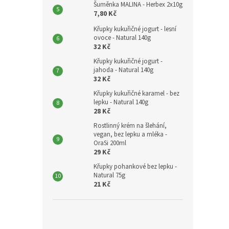
Šuměnka MALINA - Herbex 2x10g
7,80 Kč
Křupky kukuřičné jogurt - lesní
ovoce - Natural 140g
32 Kč
Křupky kukuřičné jogurt -
jahoda - Natural 140g
32 Kč
Křupky kukuřičné karamel - bez
lepku - Natural 140g
28 Kč
Rostlinný krém na šlehání,
vegan, bez lepku a mléka -
OraSi 200ml
29 Kč
Křupky pohankové bez lepku -
Natural 75g
21 Kč