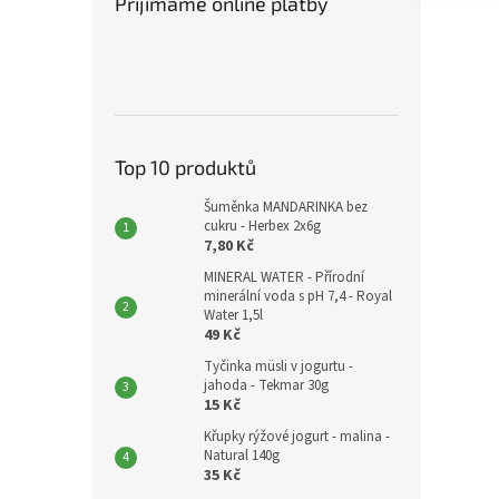
Přijímáme online platby
Top 10 produktů
Šuměnka MANDARINKA bez
cukru - Herbex 2x6g
7,80 Kč
MINERAL WATER - Přírodní
minerální voda s pH 7,4 - Royal
Water 1,5l
49 Kč
Tyčinka müsli v jogurtu -
jahoda - Tekmar 30g
15 Kč
Křupky rýžové jogurt - malina -
Natural 140g
35 Kč