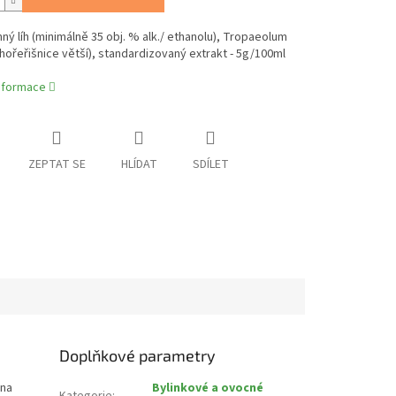
ný líh (minimálně 35 obj. % alk./ ethanolu), Tropaeolum
chořeřišnice větší), standardizovaný extrakt - 5g/100ml
informace
ZEPTAT SE
HLÍDAT
SDÍLET
Doplňkové parametry
 na
Bylinkové a ovocné
Kategorie
: