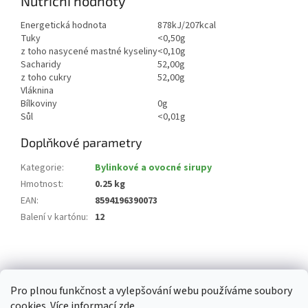
Nutriční hodnoty
Energetická hodnota
878kJ/207kcal
Tuky
<0,50g
z toho nasycené mastné kyseliny
<0,10g
Sacharidy
52,00g
z toho cukry
52,00g
Vláknina
Bílkoviny
0g
Sůl
<0,01g
Doplňkové parametry
Kategorie
:
Bylinkové a ovocné sirupy
Hmotnost
:
0.25 kg
EAN
:
8594196390073
Balení v kartónu
:
12
Z
á
p
Pro plnou funkčnost a vylepšování webu používáme soubory
a
cookies. Více informací
zde
.