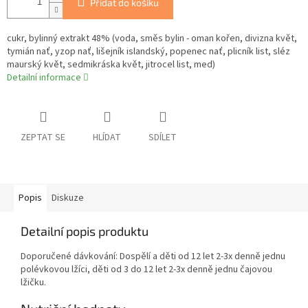
Přidat do košíku
cukr, bylinný extrakt 48% (voda, směs bylin - oman kořen, divizna květ,
tymián nať, yzop nať, lišejník islandský, popenec nať, plicník list, sléz
maurský květ, sedmikráska květ, jitrocel list, med)
Detailní informace
ZEPTAT SE
HLÍDAT
SDÍLET
Popis
Diskuze
Detailní popis produktu
Doporučené dávkování: Dospělí a děti od 12 let 2-3x denně jednu
polévkovou lžíci, děti od 3 do 12 let 2-3x denně jednu čajovou
lžičku.