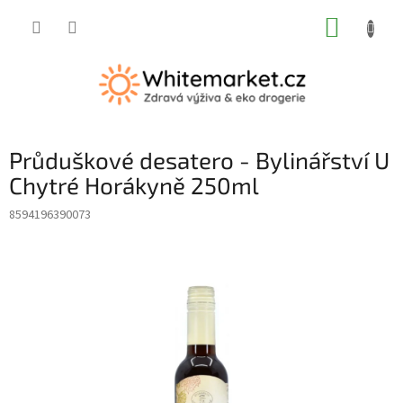
Přejít
NÁKUP
na
obsah
KOŠÍK
Průduškové desatero - Bylinářství U
Chytré Horákyně 250ml
8594196390073