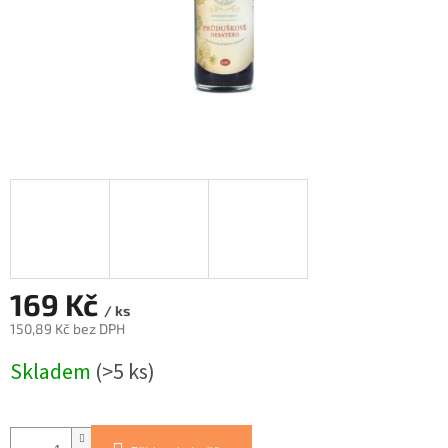
169 Kč
/ ks
150,89 Kč bez DPH
Měrná
Skladem
(>5 ks)
cena: