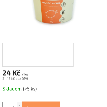
24 Kč
/ ks
21,43 Kč bez DPH
Měrná
Skladem
(>5 ks)
cena: