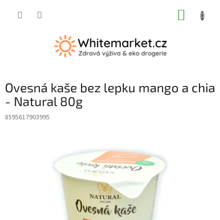
Přejít
NÁKUP
na
obsah
KOŠÍK
Ovesná kaše bez lepku mango a chia
- Natural 80g
8595617903995