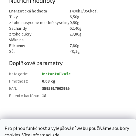
Nutriční hodnoty
Energetická hodnota
1490kJ/356kcal
Tuky
6,50g
z toho nasycené mastné kyseliny
0,90g
Sacharidy
62,40g
z toho cukry
28,80g
Vláknina
Bílkoviny
7,80g
Sůl
<0,1g
Doplňkové parametry
Kategorie
:
Instantní kaše
Hmotnost
:
0.08 kg
EAN
:
8595617903995
Balení v kartónu
:
18
Z
á
p
Pro plnou funkčnost a vylepšování webu používáme soubory
a
cookies. Více informací
zde
.