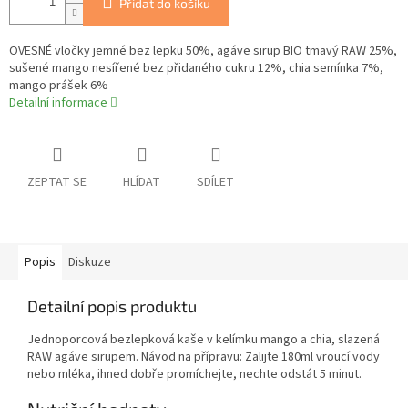
Přidat do košíku
OVESNÉ vločky jemné bez lepku 50%, agáve sirup BIO tmavý RAW 25%,
sušené mango nesířené bez přidaného cukru 12%, chia semínka 7%,
mango prášek 6%
Detailní informace
ZEPTAT SE
HLÍDAT
SDÍLET
Popis
Diskuze
Detailní popis produktu
Jednoporcová bezlepková kaše v kelímku mango a chia, slazená
RAW agáve sirupem. Návod na přípravu: Zalijte 180ml vroucí vody
nebo mléka, ihned dobře promíchejte, nechte odstát 5 minut.