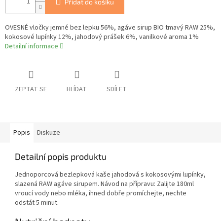
Přidat do košíku
OVESNÉ vločky jemné bez lepku 56%, agáve sirup BIO tmavý RAW 25%,
kokosové lupínky 12%, jahodový prášek 6%, vanilkové aroma 1%
Detailní informace
ZEPTAT SE
HLÍDAT
SDÍLET
Popis
Diskuze
Detailní popis produktu
Jednoporcová bezlepková kaše jahodová s kokosovými lupínky,
slazená RAW agáve sirupem. Návod na přípravu: Zalijte 180ml
vroucí vody nebo mléka, ihned dobře promíchejte, nechte
odstát 5 minut.