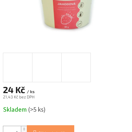
24 Kč
/ ks
21,43 Kč bez DPH
Měrná
Skladem
(>5 ks)
cena: