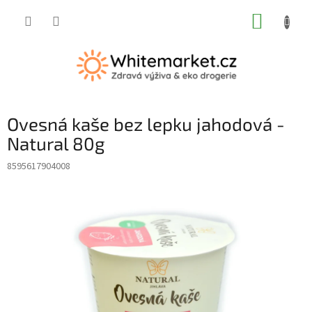
Přejít
NÁKUP
na
obsah
KOŠÍK
Ovesná kaše bez lepku jahodová -
Natural 80g
8595617904008