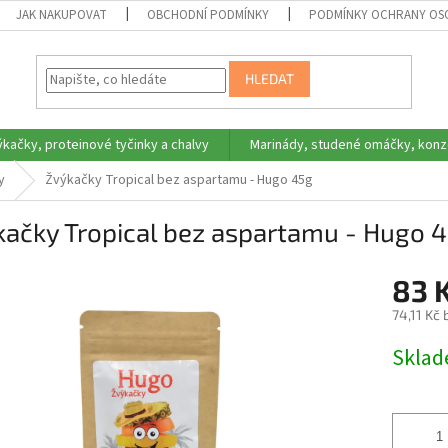
JAK NAKUPOVAT
OBCHODNÍ PODMÍNKY
PODMÍNKY OCHRANY OS
HLEDAT
ýkačky, proteinové tyčinky a chalvy
Marinády, studené omáčky, konz
y
Žvýkačky Tropical bez aspartamu - Hugo 45g
kačky Tropical bez aspartamu - Hugo 
83 
74,11 Kč
Měrná
Skla
cena: