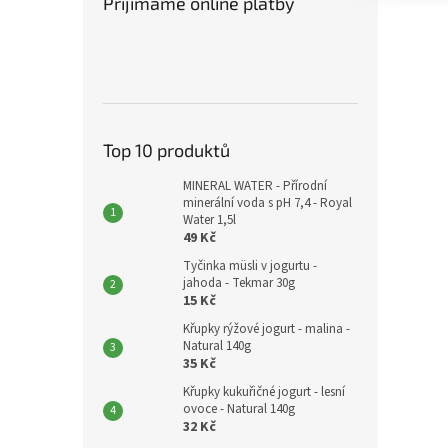
Přijímáme online platby
Top 10 produktů
MINERAL WATER - Přírodní
minerální voda s pH 7,4 - Royal
Water 1,5l
49 Kč
Tyčinka müsli v jogurtu -
jahoda - Tekmar 30g
15 Kč
Křupky rýžové jogurt - malina -
Natural 140g
35 Kč
Křupky kukuřičné jogurt - lesní
ovoce - Natural 140g
32 Kč