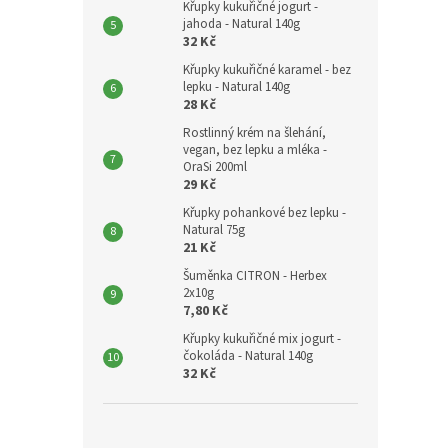
Křupky kukuřičné jogurt -
jahoda - Natural 140g
32 Kč
Křupky kukuřičné karamel - bez
lepku - Natural 140g
28 Kč
Rostlinný krém na šlehání,
vegan, bez lepku a mléka -
OraSi 200ml
29 Kč
Křupky pohankové bez lepku -
Natural 75g
21 Kč
Šuměnka CITRON - Herbex
2x10g
7,80 Kč
Křupky kukuřičné mix jogurt -
čokoláda - Natural 140g
32 Kč