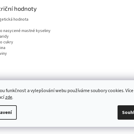
riční hodnoty
getická hodnota
ho nasycené mastné kyseliny
aridy
ho cukry
ina
viny
ou funkčnost a vylepšování webu používáme soubory cookies. Více
ací
zde
.
avení
Souh