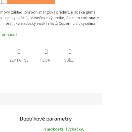
gumový základ, přírodní mangová příchut, arabská guma
ce z mízy akácií), slunečnicový lecitin, Calcium carbonate
 minerál), karnaubský vosk (z listů Copernicia), kyselina
informace
ZEPTAT SE
HLÍDAT
SDÍLET
Doplňkové parametry
Sladkosti, žvýkačky,