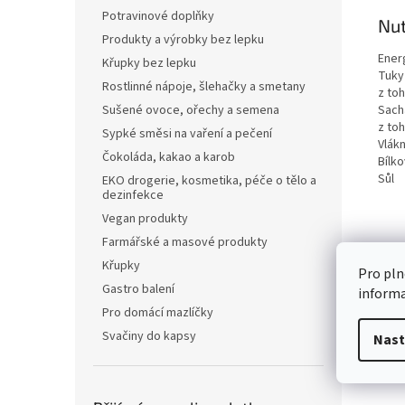
Potravinové doplňky
Nut
Produkty a výrobky bez lepku
Ener
Křupky bez lepku
Tuky
Rostlinné nápoje, šlehačky a smetany
z to
Sach
Sušené ovoce, ořechy a semena
z to
Sypké směsi na vaření a pečení
Vlákn
Čokoláda, kakao a karob
Bílko
Sůl
EKO drogerie, kosmetika, péče o tělo a
dezinfekce
Vegan produkty
Farmářské a masové produkty
Křupky
Pro pln
Gastro balení
inform
Pro domácí mazlíčky
Svačiny do kapsy
Nast