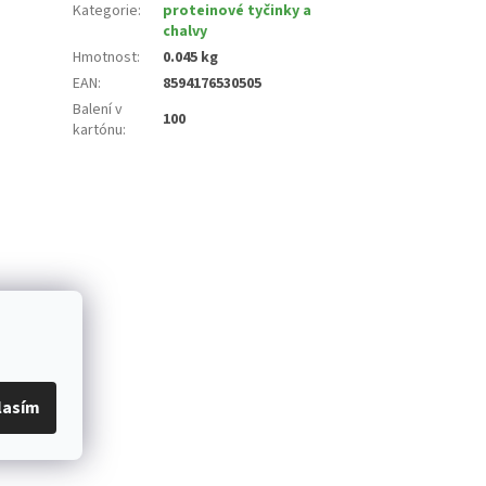
Kategorie
:
proteinové tyčinky a
chalvy
Hmotnost
:
0.045 kg
EAN
:
8594176530505
Balení v
100
kartónu
:
lasím