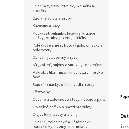
n
Ovocné tyčinky, trubičky, kolečka a
e
kroužky
l
Cukry, sladidla a sirupy
Kávoviny a kávy
Mouky, strouhanky, kus-kus, krupice,
vločky, otruby, polenty a klíčky
Polévkové směsi, hotová jídla, omáčky a
polotovary
Obiloviny, luštěniny a rýže
Sůl, koření, bujóny a suroviny pro pečení
Makrobiotika - miso, ume, kuzu a mořské
řasy
Sojové omáčky, ochucovadla a octy
Těstoviny
Popi
Ovocné a zeleninové šťávy, nápoje a pyré
Trvanlivé pečivo a hmyzí produkty
Oleje, tuky, pasty a krémy
Det
Ovocné, zeleninové a luštěninové
Žvýk
pomazánky, džemy, marmelády