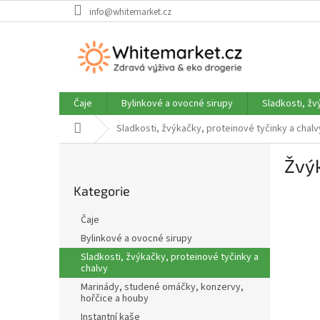
Přejít
info@whitemarket.cz
na
obsah
Čaje
Bylinkové a ovocné sirupy
Sladkosti, žv
Domů
Sladkosti, žvýkačky, proteinové tyčinky a chalv
P
Žvý
o
Přeskočit
s
Kategorie
kategorie
t
r
Čaje
a
Bylinkové a ovocné sirupy
n
Sladkosti, žvýkačky, proteinové tyčinky a
n
chalvy
í
Marinády, studené omáčky, konzervy,
p
hořčice a houby
a
Instantní kaše