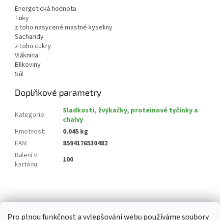
Energetická hodnota
Tuky
z toho nasycené mastné kyseliny
Sacharidy
z toho cukry
Vláknina
Bílkoviny
Sůl
Doplňkové parametry
Sladkosti, žvýkačky, proteinové tyčinky a
Kategorie
:
chalvy
Hmotnost
:
0.045 kg
EAN
:
8594176530482
Balení v
100
kartónu
:
Z
á
p
Pro plnou funkčnost a vylepšování webu používáme soubory