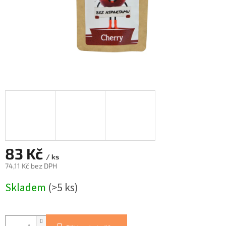
83 Kč
/ ks
74,11 Kč bez DPH
Měrná
Skladem
(>5 ks)
cena: