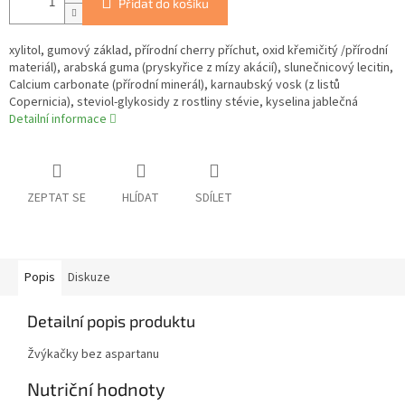
Přidat do košíku
xylitol, gumový základ, přírodní cherry příchut, oxid křemičitý /přírodní
materiál), arabská guma (pryskyřice z mízy akácií), slunečnicový lecitin,
Calcium carbonate (přírodní minerál), karnaubský vosk (z listů
Copernicia), steviol-glykosidy z rostliny stévie, kyselina jablečná
Detailní informace
ZEPTAT SE
HLÍDAT
SDÍLET
Popis
Diskuze
Detailní popis produktu
Žvýkačky bez aspartanu
Nutriční hodnoty