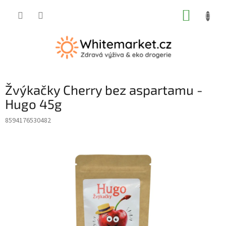
Přejít
NÁKUP
na
obsah
KOŠÍK
Žvýkačky Cherry bez aspartamu -
Hugo 45g
8594176530482