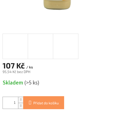
107 Kč
/ ks
95,54 Kč bez DPH
Měrná
Skladem
(>5 ks)
cena:
Přidat do košíku