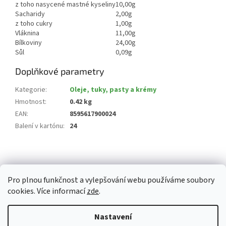
z toho nasycené mastné kyseliny
10,00g
Sacharidy
2,00g
z toho cukry
1,00g
Vláknina
11,00g
Bílkoviny
24,00g
Sůl
0,09g
Doplňkové parametry
Kategorie
:
Oleje, tuky, pasty a krémy
Hmotnost
:
0.42 kg
EAN
:
8595617900024
Balení v kartónu
:
24
Z
á
p
Pro plnou funkčnost a vylepšování webu používáme soubory
a
cookies. Více informací
zde
.
t
í
Vytvořil Shoptet
Nastavení