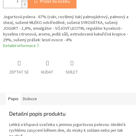
Přidat do košíku
Jogurtová poleva - 67% (cukr, rostlinný tuk( palmojádrový, palmový a
shea), sušené MLÉKO odstředěné, sušená SYROVÁTKA, sušený
JOGURT - 1,6%, emulgátor - SÓJOVÝ LECITIN, regulátor kyselosti -
kyselina citronová, aroma, jedlá sůl), extrudovaná kukuřičná krupice -
29%, sušený prášek: lesní ovoce - 4%
Detailní informace
ZEPTAT SE
HLÍDAT
SDÍLET
Popis
Diskuze
Detailní popis produktu
Lehká a křupavá svačinka s jemnou jogurtovou polevou. Ideální k
rychlému zasycení během dne, do misky k snídani nebo jen tak