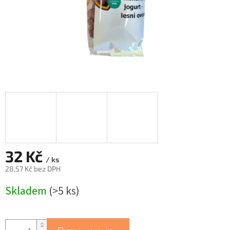
32 Kč
/ ks
28,57 Kč bez DPH
Měrná
Skladem
(>5 ks)
cena: