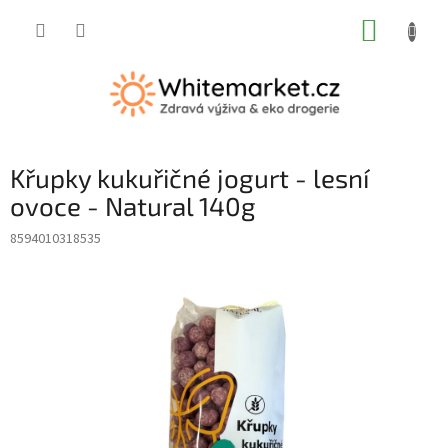
Přejít
NÁKUP
na
obsah
KOŠÍK
Křupky kukuřičné jogurt - lesní
ovoce - Natural 140g
8594010318535