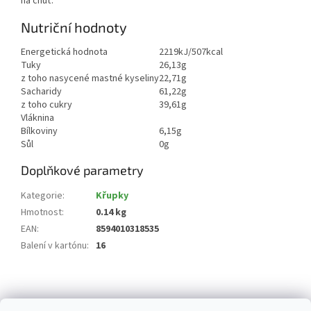
na chuť.
Nutriční hodnoty
Energetická hodnota
2219kJ/507kcal
Tuky
26,13g
z toho nasycené mastné kyseliny
22,71g
Sacharidy
61,22g
z toho cukry
39,61g
Vláknina
Bílkoviny
6,15g
Sůl
0g
Doplňkové parametry
Kategorie
:
Křupky
Hmotnost
:
0.14 kg
EAN
:
8594010318535
Balení v kartónu
:
16
Z
á