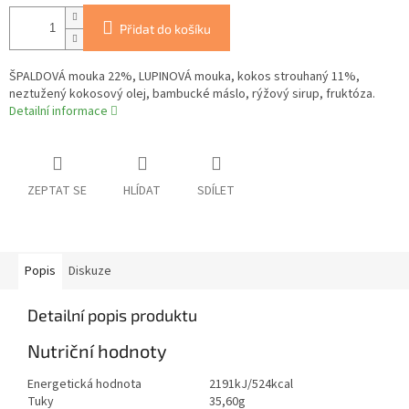
Přidat do košíku
ŠPALDOVÁ mouka 22%, LUPINOVÁ mouka, kokos strouhaný 11%,
neztužený kokosový olej, bambucké máslo, rýžový sirup, fruktóza.
Detailní informace
ZEPTAT SE
HLÍDAT
SDÍLET
Popis
Diskuze
Detailní popis produktu
Nutriční hodnoty
Energetická hodnota
2191kJ/524kcal
Tuky
35,60g