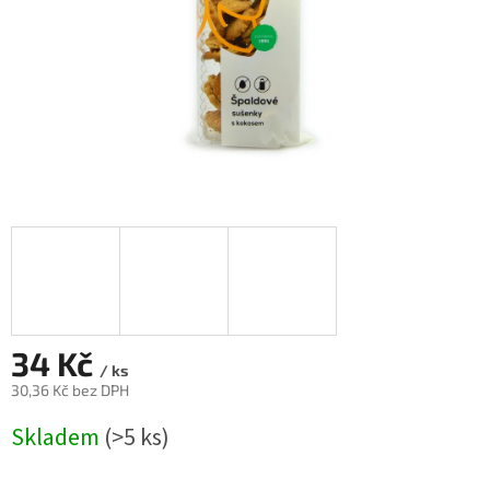
34 Kč
/ ks
30,36 Kč bez DPH
Měrná
Skladem
(>5 ks)
cena: