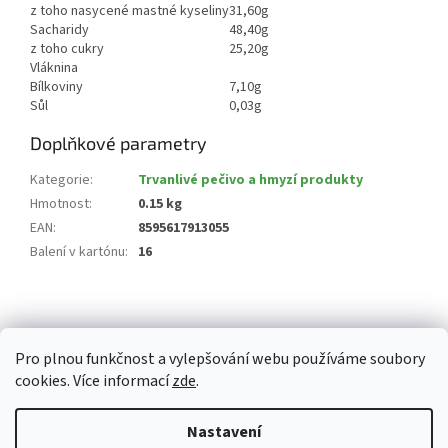
z toho nasycené mastné kyseliny
31,60g
Sacharidy
48,40g
z toho cukry
25,20g
Vláknina
Bílkoviny
7,10g
Sůl
0,03g
Doplňkové parametry
Kategorie
:
Trvanlivé pečivo a hmyzí produkty
Hmotnost
:
0.15 kg
EAN
:
8595617913055
Balení v kartónu
:
16
Z
á
p
Pro plnou funkčnost a vylepšování webu používáme soubory
a
cookies. Více informací
zde
.
t
í
Vytvořil Shoptet
Nastavení