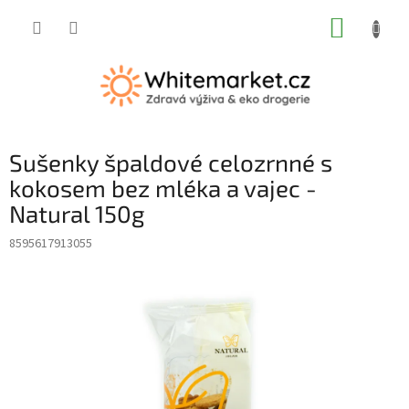
Přejít
NÁKUP
na
obsah
KOŠÍK
Sušenky špaldové celozrnné s
kokosem bez mléka a vajec -
Natural 150g
8595617913055