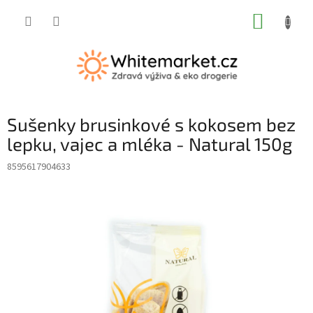
Přejít
NÁKUP
na
obsah
KOŠÍK
Sušenky brusinkové s kokosem bez
lepku, vajec a mléka - Natural 150g
8595617904633