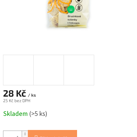
28 Kč
/ ks
25 Kč bez DPH
Měrná
Skladem
(>5 ks)
cena: