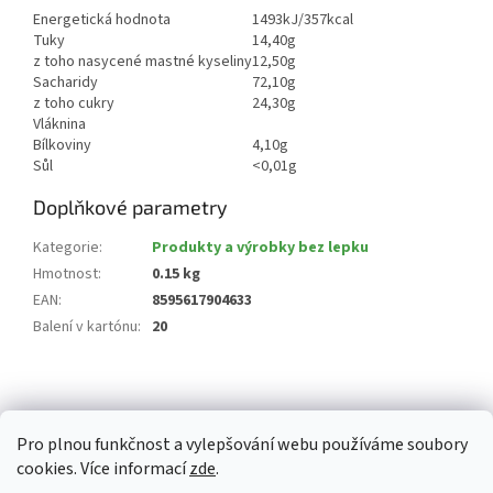
Energetická hodnota
1493kJ/357kcal
Tuky
14,40g
z toho nasycené mastné kyseliny
12,50g
Sacharidy
72,10g
z toho cukry
24,30g
Vláknina
Bílkoviny
4,10g
Sůl
<0,01g
Doplňkové parametry
Kategorie
:
Produkty a výrobky bez lepku
Hmotnost
:
0.15 kg
EAN
:
8595617904633
Balení v kartónu
:
20
Z
á
p
Pro plnou funkčnost a vylepšování webu používáme soubory
a
cookies. Více informací
zde
.
t