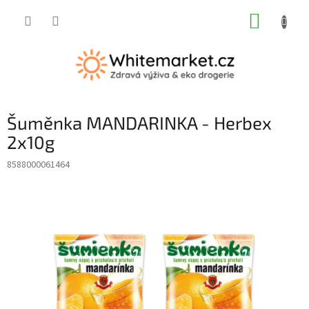
Přejít
NÁKUP
na
obsah
KOŠÍK
Šuměnka MANDARINKA - Herbex
2x10g
8588000061464