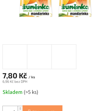
7,80 Kč
/ ks
6,96 Kč bez DPH
Měrná
Skladem
(>5 ks)
cena: