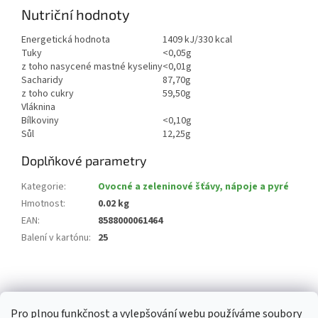
Nutriční hodnoty
Energetická hodnota
1409 kJ/330 kcal
Tuky
<0,05g
z toho nasycené mastné kyseliny
<0,01g
Sacharidy
87,70g
z toho cukry
59,50g
Vláknina
Bílkoviny
<0,10g
Sůl
12,25g
Doplňkové parametry
Kategorie
:
Ovocné a zeleninové šťávy, nápoje a pyré
Hmotnost
:
0.02 kg
EAN
:
8588000061464
Balení v kartónu
:
25
Z
á
p
Pro plnou funkčnost a vylepšování webu používáme soubory