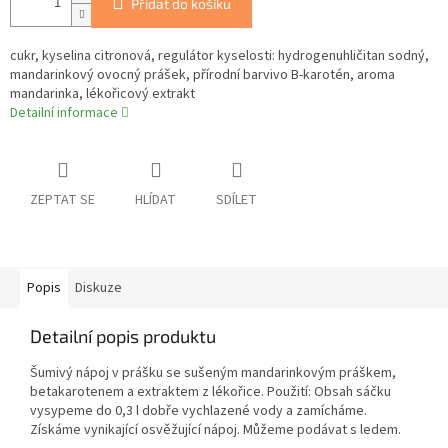
Přidat do košíku
cukr, kyselina citronová, regulátor kyselosti: hydrogenuhličitan sodný,
mandarinkový ovocný prášek, přírodní barvivo B-karotén, aroma
mandarinka, lékořicový extrakt
Detailní informace
ZEPTAT SE
HLÍDAT
SDÍLET
Popis
Diskuze
Detailní popis produktu
Šumivý nápoj v prášku se sušeným mandarinkovým práškem,
betakarotenem a extraktem z lékořice. Použití: Obsah sáčku
vysypeme do 0,3 l dobře vychlazené vody a zamícháme.
Získáme vynikající osvěžující nápoj. Můžeme podávat s ledem.