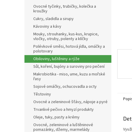
n
Ovocné tyčinky, trubičky, kolečka a
e
kroužky
l
Cukry, sladidla a sirupy
Kávoviny a kávy
Mouky, strouhanky, kus-kus, krupice,
vločky, otruby, polenty a klíčky
Polévkové směsi, hotová jídla, omáčky a
polotovary
Obiloviny, luštěniny a rýže
Sůl, koření, bujóny a suroviny pro pečení
Makrobiotika - miso, ume, kuzu a mořské
řasy
Sojové omáčky, ochucovadla a octy
Těstoviny
Popi
Ovocné a zeleninové šťávy, nápoje a pyré
Trvanlivé pečivo a hmyzí produkty
Oleje, tuky, pasty a krémy
Det
Ovocné, zeleninové a luštěninové
Využ
pomazánky, džemy, marmelády