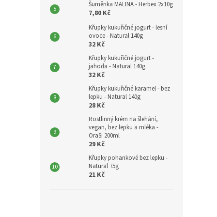
Šuměnka MALINA - Herbex 2x10g
7,80 Kč
Křupky kukuřičné jogurt - lesní
ovoce - Natural 140g
32 Kč
Křupky kukuřičné jogurt -
jahoda - Natural 140g
32 Kč
Křupky kukuřičné karamel - bez
lepku - Natural 140g
28 Kč
Rostlinný krém na šlehání,
vegan, bez lepku a mléka -
OraSi 200ml
29 Kč
Křupky pohankové bez lepku -
Natural 75g
21 Kč