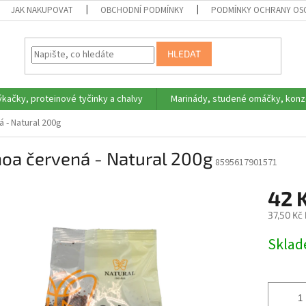
JAK NAKUPOVAT
OBCHODNÍ PODMÍNKY
PODMÍNKY OCHRANY OS
HLEDAT
ýkačky, proteinové tyčinky a chalvy
Marinády, studené omáčky, konz
 - Natural 200g
oa červená - Natural 200g
8595617901571
42 
37,50 Kč
Měrná
Skla
cena: