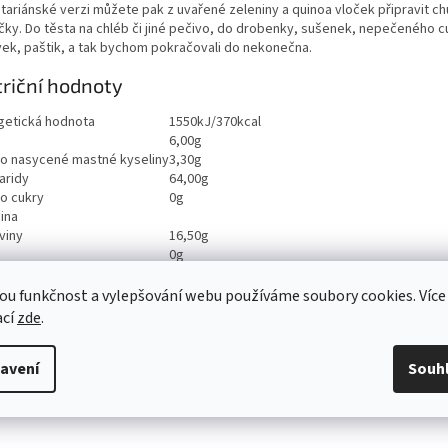
tariánské verzi můžete pak z uvařené zeleniny a quinoa vloček připravit c
ičky. Do těsta na chléb či jiné pečivo, do drobenky, sušenek, nepečeného c
vek, paštik, a tak bychom pokračovali do nekonečna.
riční hodnoty
getická hodnota
1550kJ/370kcal
6,00g
ho nasycené mastné kyseliny
3,30g
aridy
64,00g
ho cukry
0g
ina
viny
16,50g
0g
ou funkčnost a vylepšování webu používáme soubory cookies. Více
ací
zde
.
avení
Souh