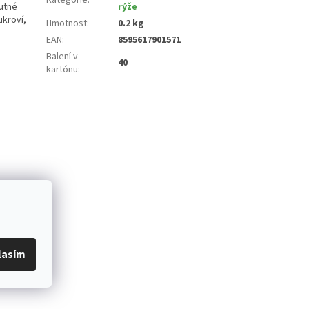
hutné
rýže
ukroví,
Hmotnost
:
0.2 kg
EAN
:
8595617901571
Balení v
40
kartónu
:
lasím