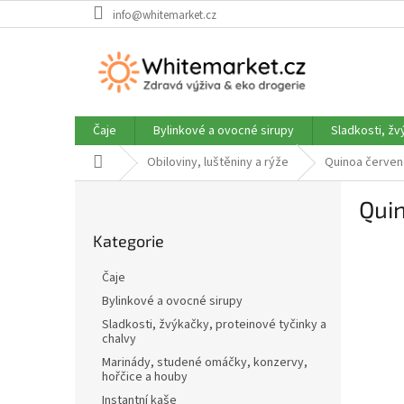
Přejít
info@whitemarket.cz
na
obsah
Čaje
Bylinkové a ovocné sirupy
Sladkosti, žv
Domů
Obiloviny, luštěniny a rýže
Quinoa červená
P
Quin
o
Přeskočit
s
Kategorie
kategorie
t
r
Čaje
a
Bylinkové a ovocné sirupy
n
Sladkosti, žvýkačky, proteinové tyčinky a
n
chalvy
í
Marinády, studené omáčky, konzervy,
p
hořčice a houby
a
Instantní kaše