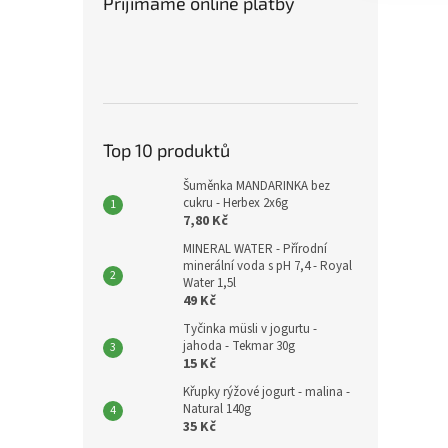
Přijímáme online platby
Top 10 produktů
Šuměnka MANDARINKA bez
cukru - Herbex 2x6g
7,80 Kč
MINERAL WATER - Přírodní
minerální voda s pH 7,4 - Royal
Water 1,5l
49 Kč
Tyčinka müsli v jogurtu -
jahoda - Tekmar 30g
15 Kč
Křupky rýžové jogurt - malina -
Natural 140g
35 Kč