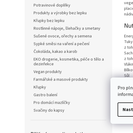
vege
Potravinové doplňky
plac
Produkty a výrobky bez lepku
nádi
Křupky bez lepku
Nut
Rostlinné nápoje, šlehačky a smetany
Ener
Sušené ovoce, ořechy a semena
Tuky
Sypké směsi na vaření a pečení
z to
Čokoláda, kakao a karob
Sach
z to
EKO drogerie, kosmetika, péče o tělo a
dezinfekce
Vlákn
Bílko
Vegan produkty
Sůl
Farmářské a masové produkty
Křupky
Pro pln
inform
Gastro balení
Pro domácí mazlíčky
Nast
Svačiny do kapsy