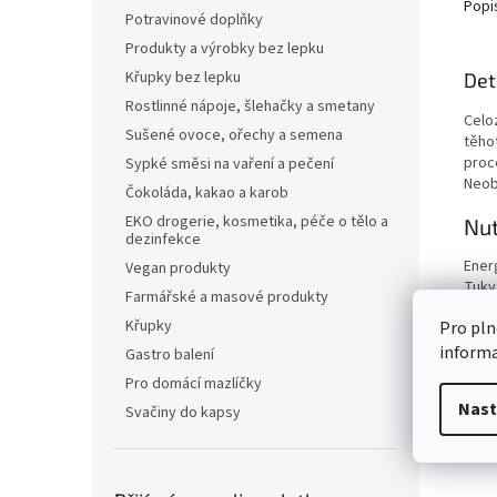
Popi
Potravinové doplňky
Produkty a výrobky bez lepku
Křupky bez lepku
Det
Rostlinné nápoje, šlehačky a smetany
Celo
Sušené ovoce, ořechy a semena
těhot
proce
Sypké směsi na vaření a pečení
Neob
Čokoláda, kakao a karob
EKO drogerie, kosmetika, péče o tělo a
Nut
dezinfekce
Ener
Vegan produkty
Tuky
Farmářské a masové produkty
z to
Křupky
Pro pln
Sach
z to
inform
Gastro balení
Vlákn
Pro domácí mazlíčky
Bílko
Nast
Svačiny do kapsy
Sůl