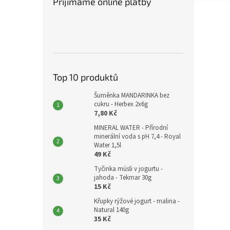
Přijímáme online platby
Top 10 produktů
Šuměnka MANDARINKA bez
cukru - Herbex 2x6g
7,80 Kč
MINERAL WATER - Přírodní
minerální voda s pH 7,4 - Royal
Water 1,5l
49 Kč
Tyčinka müsli v jogurtu -
jahoda - Tekmar 30g
15 Kč
Křupky rýžové jogurt - malina -
Natural 140g
35 Kč