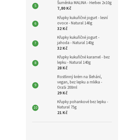
Šuměnka MALINA - Herbex 2x10g
7,80 Kč
Křupky kukuřičné jogurt - lesní
ovoce - Natural 140g
32 Kč
Křupky kukuřičné jogurt -
jahoda - Natural 140g
32 Kč
Křupky kukuřičné karamel - bez
lepku - Natural 140g
28 Kč
Rostlinný krém na šlehání,
vegan, bez lepku a mléka -
OraSi 200ml
29 Kč
Křupky pohankové bez lepku -
Natural 75g
21 Kč