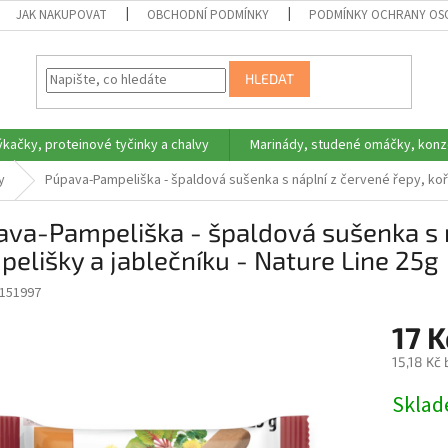
JAK NAKUPOVAT
OBCHODNÍ PODMÍNKY
PODMÍNKY OCHRANY OS
HLEDAT
ýkačky, proteinové tyčinky a chalvy
Marinády, studené omáčky, konz
y
Púpava-Pampeliška - špaldová sušenka s náplní z červené řepy, koř
va-Pampeliška - špaldová sušenka s n
elišky a jablečníku - Nature Line 25g
151997
17 
15,18 Kč
Měrná
Skla
cena: