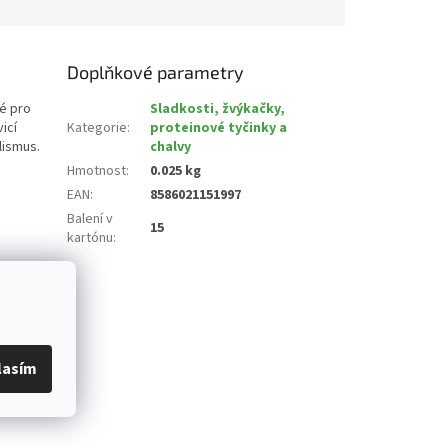
Doplňkové parametry
é pro
Sladkosti, žvýkačky,
icí
Kategorie
:
proteinové tyčinky a
lismus.
chalvy
Hmotnost
:
0.025 kg
EAN
:
8586021151997
Balení v
15
kartónu
:
lasím