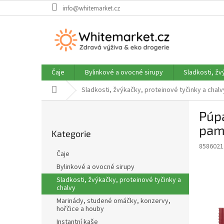
Přejít
info@whitemarket.cz
na
obsah
Čaje
Bylinkové a ovocné sirupy
Sladkosti, žv
Domů
Sladkosti, žvýkačky, proteinové tyčinky a chalv
P
Púpa
o
Přeskočit
s
pamp
Kategorie
kategorie
t
8586021
r
Čaje
a
Bylinkové a ovocné sirupy
n
Sladkosti, žvýkačky, proteinové tyčinky a
n
chalvy
í
Marinády, studené omáčky, konzervy,
p
hořčice a houby
a
Instantní kaše