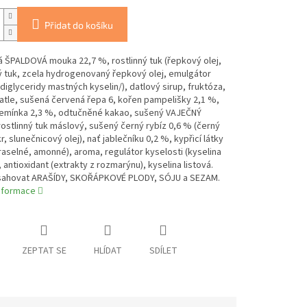
Přidat do košíku
 ŠPALDOVÁ mouka 22,7 %, rostlinný tuk (řepkový olej,
 tuk, zcela hydrogenovaný řepkový olej, emulgátor
diglyceridy mastných kyselin/), datlový sirup, fruktóza,
tle, sušená červená řepa 6, kořen pampelišky 2,1 %,
emínka 2,3 %, odtučněné kakao, sušený VAJEČNÝ
rostlinný tuk máslový, sušený černý rybíz 0,6 % (černý
r, slunečnicový olej), nať jablečníku 0,2 %, kypřicí látky
raselné, amonné), aroma, regulátor kyselosti (kyselina
, antioxidant (extrakty z rozmarýnu), kyselina listová.
ahovat ARAŠÍDY, SKOŘÁPKOVÉ PLODY, SÓJU a SEZAM.
informace
ZEPTAT SE
HLÍDAT
SDÍLET