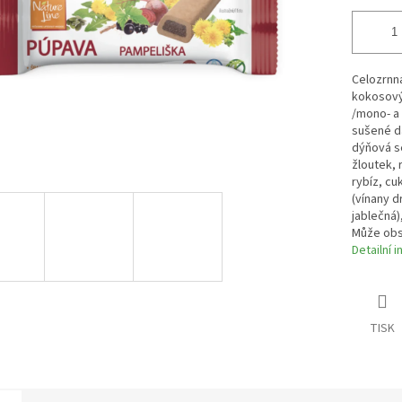
Celozrnná
kokosový
/mono- a 
sušené da
dýňová s
žloutek, 
rybíz, cuk
(vínany d
jablečná)
Může obs
Detailní 
TISK