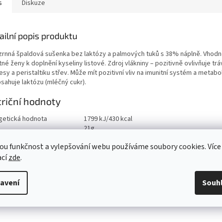
s
Diskuze
ailní popis produktu
zrnná špaldová sušenka bez laktózy a palmových tuků s 38% náplně. Vhodn
né ženy k doplnění kyseliny listové. Zdroj vlákniny – pozitivně ovlivňuje tráv
sy a peristaltiku střev. Může mít pozitivní vliv na imunitní systém a metabo
sahuje laktózu (mléčný cukr).
riční hodnoty
getická hodnota
1799 kJ/430 kcal
21g
ho nasycené mastné kyseliny
10g
ou funkčnost a vylepšování webu používáme soubory cookies. Více
aridy
50g
ho cukry
36g
ací
zde
.
ina
5,70g
viny
7,30g
avení
Souh
0,23g