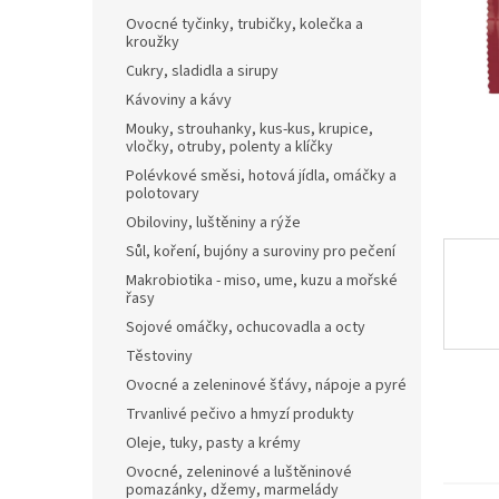
n
Ovocné tyčinky, trubičky, kolečka a
e
kroužky
l
Cukry, sladidla a sirupy
Kávoviny a kávy
Mouky, strouhanky, kus-kus, krupice,
vločky, otruby, polenty a klíčky
Polévkové směsi, hotová jídla, omáčky a
polotovary
Obiloviny, luštěniny a rýže
Sůl, koření, bujóny a suroviny pro pečení
Makrobiotika - miso, ume, kuzu a mořské
řasy
Sojové omáčky, ochucovadla a octy
Těstoviny
Ovocné a zeleninové šťávy, nápoje a pyré
Trvanlivé pečivo a hmyzí produkty
Oleje, tuky, pasty a krémy
Ovocné, zeleninové a luštěninové
pomazánky, džemy, marmelády