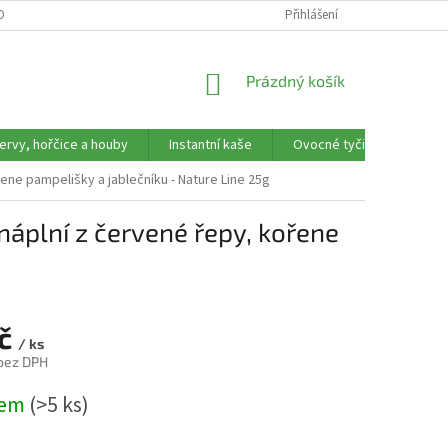
OBNÍCH ÚDAJŮ
REKLAMAČNÍ FORMULÁŘ
Přihlášení
NÁKUPNÍ
Prázdný košík
KOŠÍK
ervy, hořčice a houby
Instantní kaše
Ovocné tyčinky, trubičky,
ene pampelišky a jablečníku - Nature Line 25g
áplní z červené řepy, kořene
Kč
/ ks
 bez DPH
dem
(>5 ks)