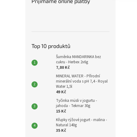
Přijímáme online platby
Top 10 produktů
Šuměnka MANDARINKA bez
cukru - Herbex 2x6g
7,80 Kč
MINERAL WATER - Přírodní
minerální voda s pH 7,4 - Royal
Water 1,5l
49 Kč
Tyčinka müsli v jogurtu -
jahoda - Tekmar 30g
15 Kč
Křupky rýžové jogurt - malina -
Natural 140g
35 Kč