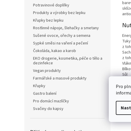
bare
Potravinové doplňky
sklíz
Produkty a výrobky bez lepku
antio
Křupky bez lepku
Nut
Rostlinné nápoje, šlehačky a smetany
Ener
Sušené ovoce, ořechy a semena
Tuky
Sypké směsi na vaření a pečení
z to
Čokoláda, kakao a karob
Sach
z to
EKO drogerie, kosmetika, péče o tělo a
dezinfekce
Vlákn
Bílko
Vegan produkty
Sůl
Farmářské a masové produkty
Křupky
Pro pln
inform
Gastro balení
Pro domácí mazlíčky
Nast
Svačiny do kapsy