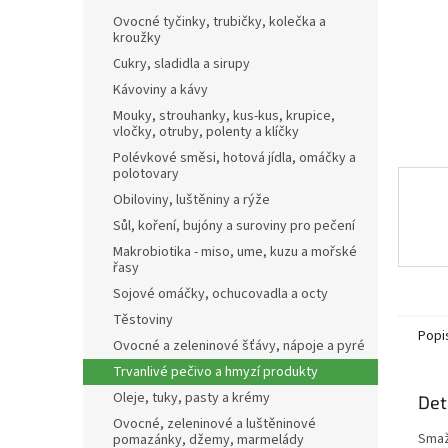
n
Ovocné tyčinky, trubičky, kolečka a
e
kroužky
l
Cukry, sladidla a sirupy
Kávoviny a kávy
Mouky, strouhanky, kus-kus, krupice,
vločky, otruby, polenty a klíčky
Polévkové směsi, hotová jídla, omáčky a
polotovary
Obiloviny, luštěniny a rýže
Sůl, koření, bujóny a suroviny pro pečení
Makrobiotika - miso, ume, kuzu a mořské
řasy
Sojové omáčky, ochucovadla a octy
Těstoviny
Popi
Ovocné a zeleninové šťávy, nápoje a pyré
Trvanlivé pečivo a hmyzí produkty
Oleje, tuky, pasty a krémy
Det
Ovocné, zeleninové a luštěninové
Smaž
pomazánky, džemy, marmelády