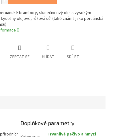
peruánské brambory, slunečnicový olej s vysokým
yseliny olejové, růžová sůl (také známá jako peruánská
asu).
informace
ZEPTAT SE
HLÍDAT
SDÍLET
Doplňkové parametry
přírodních
Trvanlivé pečivo a hmyzí
Kategorie
: