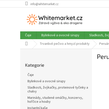
Přejít
info@whitemarket.cz
na
obsah
Čaje
Bylinkové a ovocné sirupy
Sladkosti, žv
Domů
Trvanlivé pečivo a hmyzí produkty
Peruán
P
Peru
o
Přeskočit
s
Kategorie
kategorie
t
r
Čaje
a
Bylinkové a ovocné sirupy
n
Sladkosti, žvýkačky, proteinové tyčinky a
n
chalvy
í
Marinády, studené omáčky, konzervy,
p
hořčice a houby
a
Instantní kaše