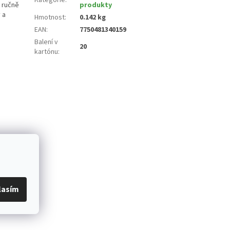
 ručně
produkty
 a
Hmotnost
:
0.142 kg
EAN
:
7750481340159
Balení v
20
kartónu
:
lasím