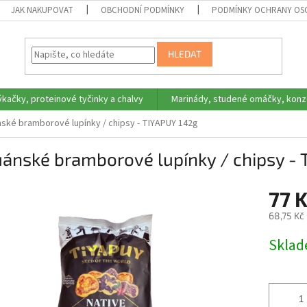
JAK NAKUPOVAT
OBCHODNÍ PODMÍNKY
PODMÍNKY OCHRANY OS
HLEDAT
ýkačky, proteinové tyčinky a chalvy
Marinády, studené omáčky, konz
ské bramborové lupínky / chipsy - TIYAPUY 142g
ánské bramborové lupínky / chipsy -
77 
68,75 Kč
Měrná
Skla
cena: