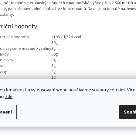
v, pěstované v peruánských Andách v nadmořské výšce přes 2 500 metrů a
ené, jsou křupavé, plné chuti a bez konzervantů. Navíc jsou bohaté na živiny
xidanty.
riční hodnoty
getická hodnota
2198 kJ/526 kcal
30g
ho nasycené mastné kyseliny
3g
aridy
60g
ho cukry
0g
ina
3g
viny
4g
1g
ou funkčnost a vylepšování webu používáme soubory cookies. Více
ací
zde
.
avení
Souh