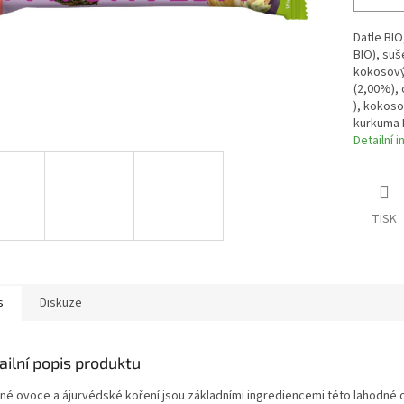
Datle BIO
BIO), suš
kokosovýc
(2,00%), 
), kokos
kurkuma B
Detailní 
TISK
s
Diskuze
ailní popis produktu
né ovoce a ájurvédské koření jsou základními ingrediencemi této lahodné