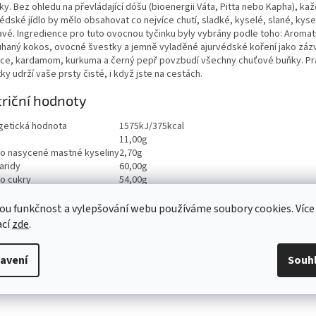
ky. Bez ohledu na převládající dóšu (bioenergii Váta, Pitta nebo Kapha), ka
édské jídlo by mělo obsahovat co nejvíce chutí, sladké, kyselé, slané, kyse
lavé. Ingredience pro tuto ovocnou tyčinku byly vybrány podle toho: Aromat
uhaný kokos, ovocné švestky a jemně vyladěné ajurvédské koření jako záz
ice, kardamom, kurkuma a černý pepř povzbudí všechny chuťové buňky. Pr
ky udrží vaše prsty čisté, i když jste na cestách.
riční hodnoty
getická hodnota
1575kJ/375kcal
11,00g
ho nasycené mastné kyseliny
2,70g
aridy
60,00g
ho cukry
54,00g
ina
7,40g
viny
4,80g
ou funkčnost a vylepšování webu používáme soubory cookies. Více
0,04g
ací
zde
.
avení
Souh