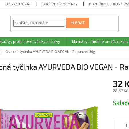
JAK NAKUPOVAT
OBCHODNÍ PODMÍNKY
PODMÍNKY OCHRANY OS
HLEDAT
ýkačky, proteinové tyčinky a chalvy
Marinády, studené omáčky, konz
Ovocná tyčinka AYURVEDA BIO VEGAN - Rapunzel 40g
cná tyčinka AYURVEDA BIO VEGAN - Ra
32 
28,57 Kč
Měrná
Skla
cena: