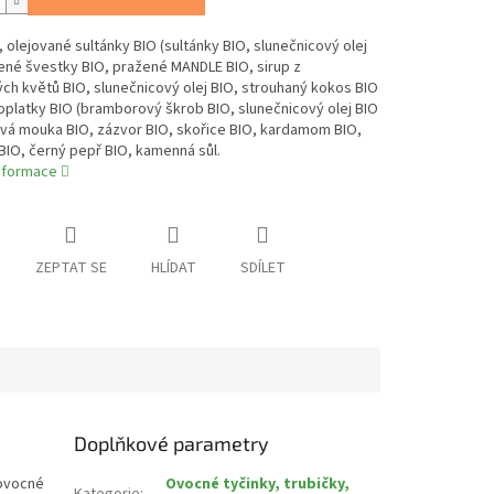
, olejované sultánky BIO (sultánky BIO, slunečnicový olej
ené švestky BIO, pražené MANDLE BIO, sirup z
h květů BIO, slunečnicový olej BIO, strouhaný kokos BIO
oplatky BIO (bramborový škrob BIO, slunečnicový olej BIO
ová mouka BIO, zázvor BIO, skořice BIO, kardamom BIO,
IO, černý pepř BIO, kamenná sůl.
informace
ZEPTAT SE
HLÍDAT
SDÍLET
Doplňkové parametry
 ovocné
Ovocné tyčinky, trubičky,
Kategorie
: