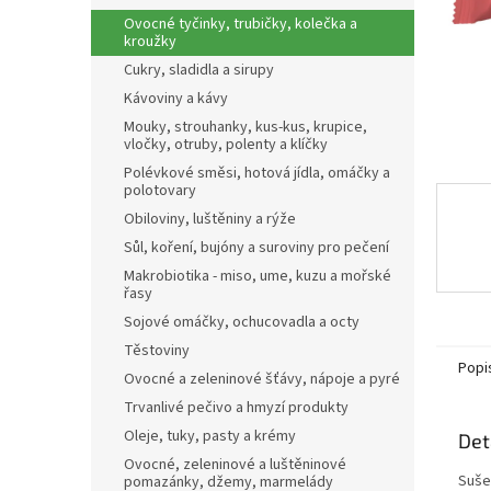
n
Ovocné tyčinky, trubičky, kolečka a
e
kroužky
l
Cukry, sladidla a sirupy
Kávoviny a kávy
Mouky, strouhanky, kus-kus, krupice,
vločky, otruby, polenty a klíčky
Polévkové směsi, hotová jídla, omáčky a
polotovary
Obiloviny, luštěniny a rýže
Sůl, koření, bujóny a suroviny pro pečení
Makrobiotika - miso, ume, kuzu a mořské
řasy
Sojové omáčky, ochucovadla a octy
Těstoviny
Popi
Ovocné a zeleninové šťávy, nápoje a pyré
Trvanlivé pečivo a hmyzí produkty
Oleje, tuky, pasty a krémy
Det
Ovocné, zeleninové a luštěninové
Suše
pomazánky, džemy, marmelády