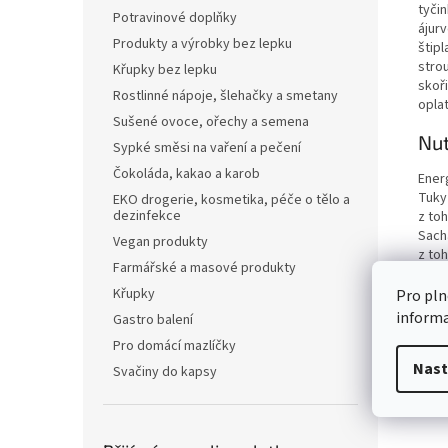
tyčin
Potravinové doplňky
ájurv
Produkty a výrobky bez lepku
štip
stro
Křupky bez lepku
skoř
Rostlinné nápoje, šlehačky a smetany
oplat
Sušené ovoce, ořechy a semena
Nut
Sypké směsi na vaření a pečení
Čokoláda, kakao a karob
Ener
Tuky
EKO drogerie, kosmetika, péče o tělo a
dezinfekce
z to
Sach
Vegan produkty
z to
Farmářské a masové produkty
Vlákn
Bílko
Křupky
Pro pln
Sůl
inform
Gastro balení
Pro domácí mazlíčky
Nast
Svačiny do kapsy