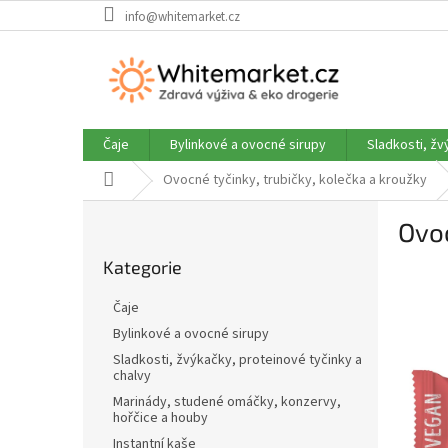
Přejít
info@whitemarket.cz
na
obsah
Čaje
Bylinkové a ovocné sirupy
Sladkosti, žv
Domů
Ovocné tyčinky, trubičky, kolečka a kroužky
P
Ovo
o
Přeskočit
s
Kategorie
kategorie
t
r
Čaje
a
Bylinkové a ovocné sirupy
n
Sladkosti, žvýkačky, proteinové tyčinky a
n
chalvy
í
Marinády, studené omáčky, konzervy,
p
hořčice a houby
a
Instantní kaše