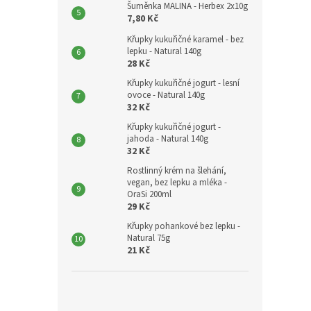
Šuměnka MALINA - Herbex 2x10g
7,80 Kč
Křupky kukuřičné karamel - bez
lepku - Natural 140g
28 Kč
Křupky kukuřičné jogurt - lesní
ovoce - Natural 140g
32 Kč
Křupky kukuřičné jogurt -
jahoda - Natural 140g
32 Kč
Rostlinný krém na šlehání,
vegan, bez lepku a mléka -
OraSi 200ml
29 Kč
Křupky pohankové bez lepku -
Natural 75g
21 Kč