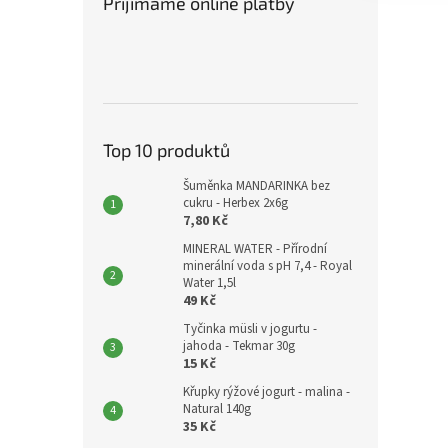
Přijímáme online platby
Top 10 produktů
Šuměnka MANDARINKA bez
cukru - Herbex 2x6g
7,80 Kč
MINERAL WATER - Přírodní
minerální voda s pH 7,4 - Royal
Water 1,5l
49 Kč
Tyčinka müsli v jogurtu -
jahoda - Tekmar 30g
15 Kč
Křupky rýžové jogurt - malina -
Natural 140g
35 Kč