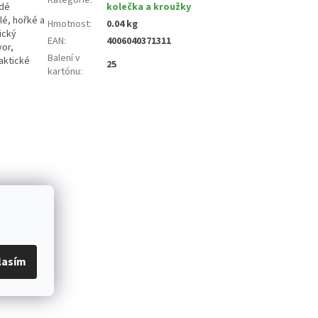
ždé
kolečka a kroužky
lé, hořké a
Hmotnost
:
0.04 kg
ický
EAN
:
4006040371311
vor,
Balení v
aktické
25
kartónu
:
lasím