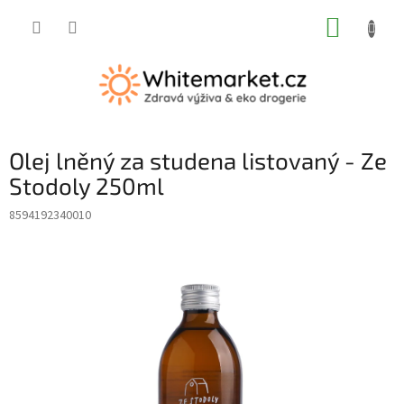
Přejít
NÁKUP
na
obsah
KOŠÍK
Olej lněný za studena listovaný - Ze
Stodoly 250ml
8594192340010