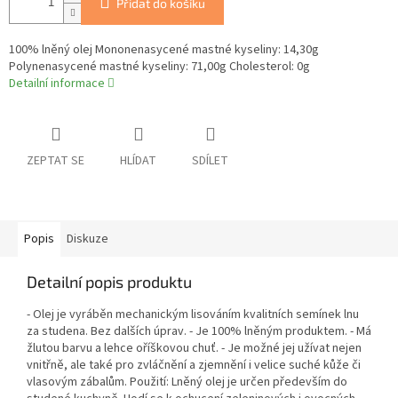
Přidat do košíku
100% lněný olej Mononenasycené mastné kyseliny: 14,30g
Polynenasycené mastné kyseliny: 71,00g Cholesterol: 0g
Detailní informace
ZEPTAT SE
HLÍDAT
SDÍLET
Popis
Diskuze
Detailní popis produktu
- Olej je vyráběn mechanickým lisováním kvalitních semínek lnu
za studena. Bez dalších úprav. - Je 100% lněným produktem. - Má
žlutou barvu a lehce oříškovou chuť. - Je možné jej užívat nejen
vnitřně, ale také pro zvláčnění a zjemnění i velice suché kůže či
vlasovým zábalům. Použití: Lněný olej je určen především do