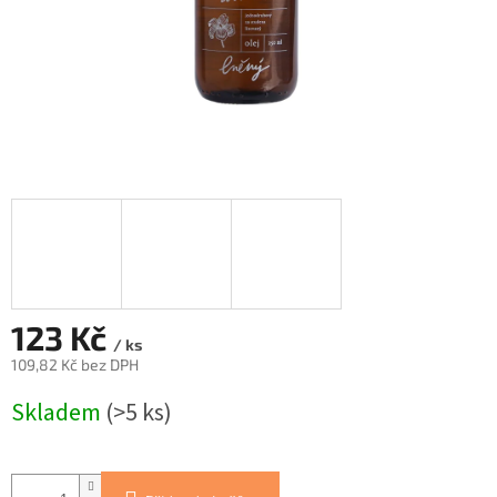
123 Kč
/ ks
109,82 Kč bez DPH
Měrná
Skladem
(>5 ks)
cena: