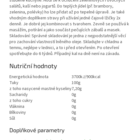
studené kuchyně. Hodí se k ochucení zeleninových i ovocných
salátů, kaší nebo jogurtů. Do teplých jídel (př. brambory,
zelenina, polévky) ho lze přidat až po tepelné úpravě. Je také
vhodným doplňkem stravy při užívání jedné čajové lžičky 2x
denně. Je dobré jej kombinovat s tvarohem. Zevně se používá k
masážím, potírání a jako součást pečujících zábalů a masek.
Skladování: Správné skladování je jedna z nejpodstatnější věcí
pro zachování vlastností lněného oleje. Skladujte v chladnu a
temnu, nejlépe v lednici, a to i před otevřením. Po otevření
spotřebujte do 6 týdnů. Případný kal na dně není na závadu.
Nutriční hodnoty
Energetická hodnota
3700kJ/900kcal
Tuky
100g
z toho nasycené mastné kyseliny
7,20g
Sacharidy
0g
z toho cukry
0g
Vláknina
0g
Bílkoviny
0g
Sůl
0g
Doplňkové parametry