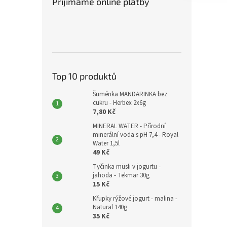
Přijímáme online platby
Top 10 produktů
Šuměnka MANDARINKA bez
cukru - Herbex 2x6g
7,80 Kč
MINERAL WATER - Přírodní
minerální voda s pH 7,4 - Royal
Water 1,5l
49 Kč
Tyčinka müsli v jogurtu -
jahoda - Tekmar 30g
15 Kč
Křupky rýžové jogurt - malina -
Natural 140g
35 Kč