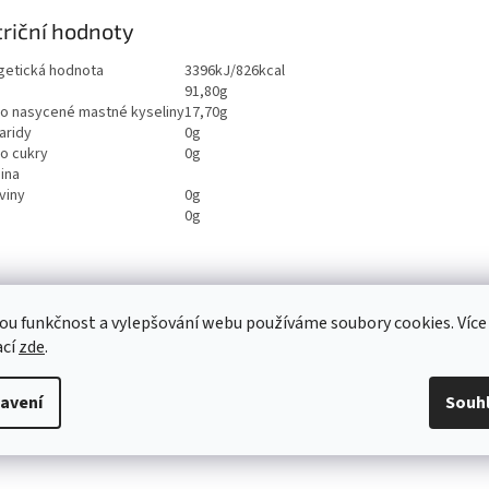
riční hodnoty
getická hodnota
3396kJ/826kcal
91,80g
ho nasycené mastné kyseliny
17,70g
aridy
0g
ho cukry
0g
ina
viny
0g
0g
ou funkčnost a vylepšování webu používáme soubory cookies. Více
ací
zde
.
avení
Souh