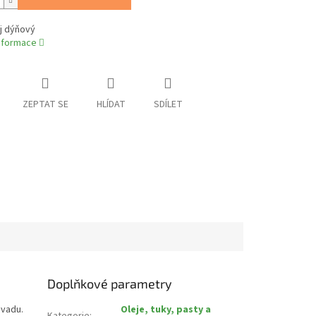
j dýňový
informace
ZEPTAT SE
HLÍDAT
SDÍLET
Doplňkové parametry
ávadu.
Oleje, tuky, pasty a
Kategorie
: