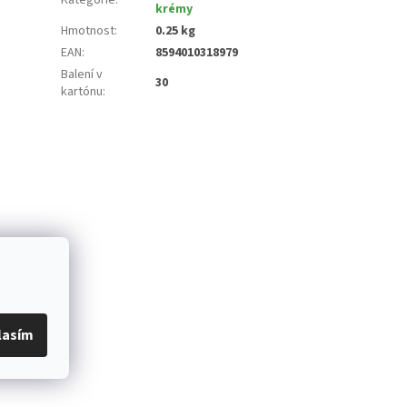
krémy
Hmotnost
:
0.25 kg
EAN
:
8594010318979
Balení v
30
kartónu
:
lasím