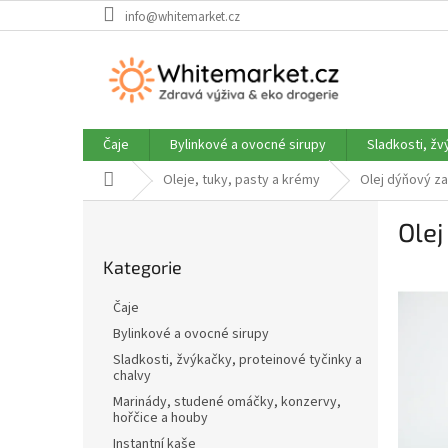
Přejít
info@whitemarket.cz
na
obsah
Čaje
Bylinkové a ovocné sirupy
Sladkosti, žv
Domů
Oleje, tuky, pasty a krémy
Olej dýňový za
P
Olej
o
Přeskočit
s
Kategorie
kategorie
t
r
Čaje
a
Bylinkové a ovocné sirupy
n
Sladkosti, žvýkačky, proteinové tyčinky a
n
chalvy
í
Marinády, studené omáčky, konzervy,
p
hořčice a houby
a
Instantní kaše