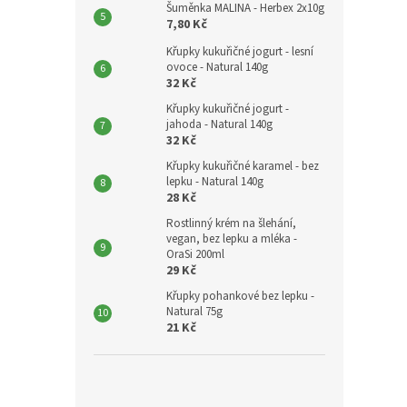
Šuměnka MALINA - Herbex 2x10g
7,80 Kč
Křupky kukuřičné jogurt - lesní
ovoce - Natural 140g
32 Kč
Křupky kukuřičné jogurt -
jahoda - Natural 140g
32 Kč
Křupky kukuřičné karamel - bez
lepku - Natural 140g
28 Kč
Rostlinný krém na šlehání,
vegan, bez lepku a mléka -
OraSi 200ml
29 Kč
Křupky pohankové bez lepku -
Natural 75g
21 Kč