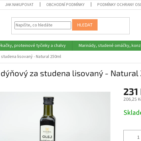
JAK NAKUPOVAT
OBCHODNÍ PODMÍNKY
PODMÍNKY OCHRANY OS
HLEDAT
ýkačky, proteinové tyčinky a chalvy
Marinády, studené omáčky, konz
 studena lisovaný - Natural 250ml
 dýňový za studena lisovaný - Natura
231
206,25 K
Měrná
Skla
cena: