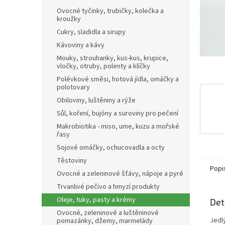
n
Ovocné tyčinky, trubičky, kolečka a
e
kroužky
l
Cukry, sladidla a sirupy
Kávoviny a kávy
Mouky, strouhanky, kus-kus, krupice,
vločky, otruby, polenty a klíčky
Polévkové směsi, hotová jídla, omáčky a
polotovary
Obiloviny, luštěniny a rýže
Sůl, koření, bujóny a suroviny pro pečení
Makrobiotika - miso, ume, kuzu a mořské
řasy
Sojové omáčky, ochucovadla a octy
Těstoviny
Popi
Ovocné a zeleninové šťávy, nápoje a pyré
Trvanlivé pečivo a hmyzí produkty
Oleje, tuky, pasty a krémy
Det
Ovocné, zeleninové a luštěninové
Jedlý
pomazánky, džemy, marmelády