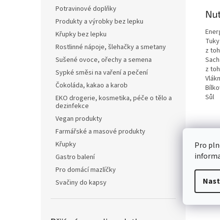
Potravinové doplňky
Nut
Produkty a výrobky bez lepku
Ener
Křupky bez lepku
Tuky
Rostlinné nápoje, šlehačky a smetany
z to
Sach
Sušené ovoce, ořechy a semena
z to
Sypké směsi na vaření a pečení
Vlákn
Čokoláda, kakao a karob
Bílko
Sůl
EKO drogerie, kosmetika, péče o tělo a
dezinfekce
Vegan produkty
Farmářské a masové produkty
Křupky
Pro pln
inform
Gastro balení
Pro domácí mazlíčky
Nast
Svačiny do kapsy