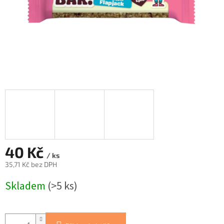
40 Kč
/ ks
35,71 Kč bez DPH
Měrná
Skladem
(>5 ks)
cena: