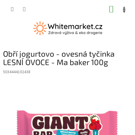
Přejít
NÁKUP
na
obsah
KOŠÍK
Obří jogurtovo - ovesná tyčinka
LESNÍ OVOCE - Ma baker 100g
5034444102438