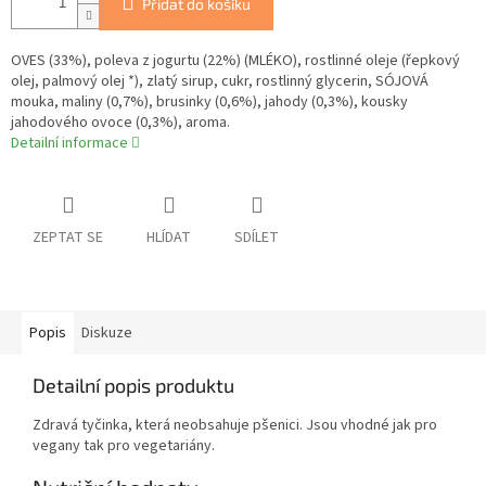
Přidat do košíku
OVES (33%), poleva z jogurtu (22%) (MLÉKO), rostlinné oleje (řepkový
olej, palmový olej *), zlatý sirup, cukr, rostlinný glycerin, SÓJOVÁ
mouka, maliny (0,7%), brusinky (0,6%), jahody (0,3%), kousky
jahodového ovoce (0,3%), aroma.
Detailní informace
ZEPTAT SE
HLÍDAT
SDÍLET
Popis
Diskuze
Detailní popis produktu
Zdravá tyčinka, která neobsahuje pšenici. Jsou vhodné jak pro
vegany tak pro vegetariány.