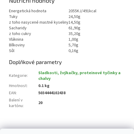
Nutriční hodnoty
Energetická hodnota
2055KJ/491kcal
Tuky
24,50g
z toho nasycené mastné kyseliny
14,50g
Sacharidy
61,90g
z toho cukry
35,20g
Vláknina
1,00g
Bílkoviny
5,70g
Sůl
0,16g
Doplňkové parametry
Sladkosti, žvýkačky, proteinové tyčinky a
Kategorie
:
chalvy
Hmotnost
:
0.1 kg
EAN
:
5034444102438
Balení v
20
kartónu
:
Z
á