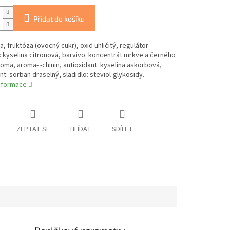
Přidat do košíku
a, fruktóza (ovocný cukr), oxid uhličitý, regulátor
: kyselina citronová, barvivo: koncentrát mrkve a černého
roma, aroma- -chinin, antioxidant: kyselina askorbová,
t: sorban draselný, sladidlo: steviol-glykosidy.
informace
ZEPTAT SE
HLÍDAT
SDÍLET