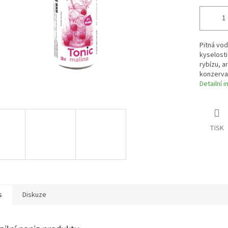
Pitná vod
kyselosti
rybízu, a
konzervan
Detailní 
TISK
s
Diskuze