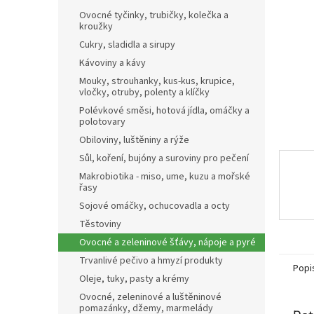
n
Ovocné tyčinky, trubičky, kolečka a
e
kroužky
l
Cukry, sladidla a sirupy
Kávoviny a kávy
Mouky, strouhanky, kus-kus, krupice,
vločky, otruby, polenty a klíčky
Polévkové směsi, hotová jídla, omáčky a
polotovary
Obiloviny, luštěniny a rýže
Sůl, koření, bujóny a suroviny pro pečení
Makrobiotika - miso, ume, kuzu a mořské
řasy
Sojové omáčky, ochucovadla a octy
Těstoviny
Ovocné a zeleninové šťávy, nápoje a pyré
Trvanlivé pečivo a hmyzí produkty
Popi
Oleje, tuky, pasty a krémy
Ovocné, zeleninové a luštěninové
pomazánky, džemy, marmelády