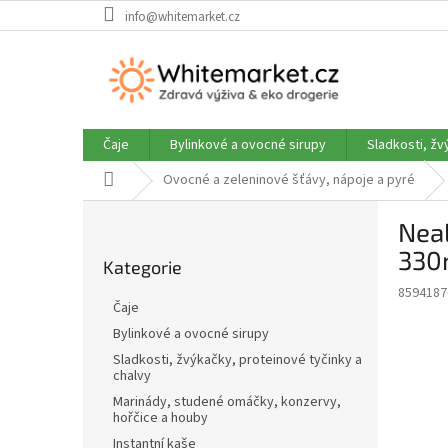
Přejít
info@whitemarket.cz
na
obsah
Čaje
Bylinkové a ovocné sirupy
Sladkosti, žv
Domů
Ovocné a zeleninové šťávy, nápoje a pyré
P
Neal
o
Přeskočit
s
330
Kategorie
kategorie
t
8594187
r
Čaje
a
Bylinkové a ovocné sirupy
n
Sladkosti, žvýkačky, proteinové tyčinky a
n
chalvy
í
Marinády, studené omáčky, konzervy,
p
hořčice a houby
a
Instantní kaše