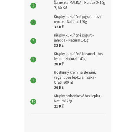
Šuměnka MALINA - Herbex 2x10g
7,80 Kč
Křupky kukuřičné jogurt - lesní
ovoce - Natural 140g
32 Kč
Křupky kukuřičné jogurt -
jahoda - Natural 140g
32 Kč
Křupky kukuřičné karamel - bez
lepku - Natural 140g
28 Kč
Rostlinný krém na šlehání,
vegan, bez lepku a mléka -
OraSi 200ml
29 Kč
Křupky pohankové bez lepku -
Natural 75g
21 Kč