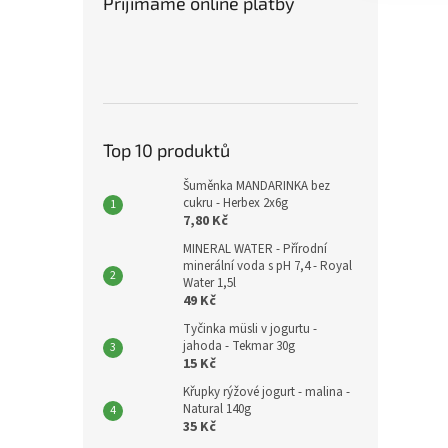
Přijímáme online platby
Top 10 produktů
Šuměnka MANDARINKA bez
cukru - Herbex 2x6g
7,80 Kč
MINERAL WATER - Přírodní
minerální voda s pH 7,4 - Royal
Water 1,5l
49 Kč
Tyčinka müsli v jogurtu -
jahoda - Tekmar 30g
15 Kč
Křupky rýžové jogurt - malina -
Natural 140g
35 Kč