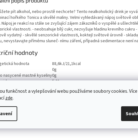
ailní popis produktu
žete pít alkohol, nebo prostě nechcete? Tento nealkoholický drink je vyv
inací hořkého Tonicu a skvělé maliny. Velmi vyhledávaný nápoj světově ob
. Nápoj je reakcí na stále se zvyšující zájem zákazníků o vyspělé a ušlechtil
rické vlastnosti. - neobsahuje bílý cukr, nezvyšuje hladinu krevního cukru -
vě vydatný - skvělé senzorické vlastnosti, koktejl světové úrovně - skladu
u, nevystavujte přímému sluneč- nímu záření, případná sedimentace není n
riční hodnoty
getická hodnota
88,6kJ/21,1kcal
0g
ho nasycené mastné kyseliny
0g
aridy
5,21g
ho cukry
5,21g
ou funkčnost a vylepšování webu používáme soubory cookies. Více
ina
ací
zde
.
viny
0g
<0,10g
avení
Souh