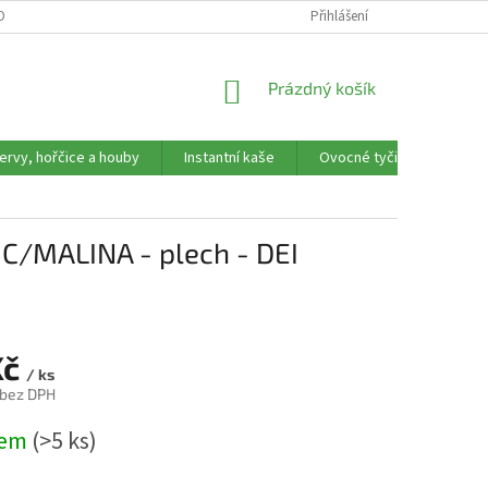
OBNÍCH ÚDAJŮ
REKLAMAČNÍ FORMULÁŘ
Přihlášení
NÁKUPNÍ
Prázdný košík
KOŠÍK
ervy, hořčice a houby
Instantní kaše
Ovocné tyčinky, trubičky,
NIC/MALINA - plech - DEI
Kč
/ ks
 bez DPH
dem
(>5 ks)