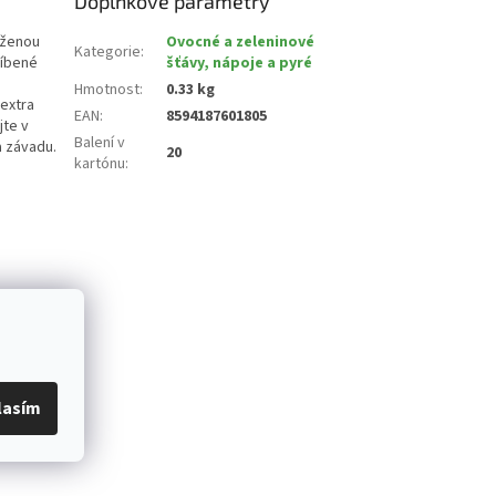
Doplňkové parametry
áženou
Ovocné a zeleninové
Kategorie
:
líbené
šťávy, nápoje a pyré
é
Hmotnost
:
0.33 kg
 extra
EAN
:
8594187601805
jte v
Balení v
a závadu.
20
kartónu
:
lasím