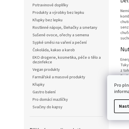
Det
Potravinové doplňky
Nemů
Produkty a výrobky bez lepku
komb
Křupky bez lepku
chuti
senzo
Rostlinné nápoje, šlehačky a smetany
chuťo
Sušené ovoce, ořechy a semena
such
Sypké směsi na vaření a pečení
Nut
Čokoláda, kakao a karob
EKO drogerie, kosmetika, péče o tělo a
Ener
dezinfekce
Tuky
Vegan produkty
z to
Sach
Farmářské a masové produkty
z to
Křupky
Pro pln
Vlákn
inform
Gastro balení
Bílko
Sůl
Pro domácí mazlíčky
Nast
Svačiny do kapsy