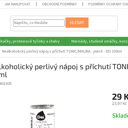
JAK NAKUPOVAT
OBCHODNÍ PODMÍNKY
PODMÍNKY OCHRANY OS
HLEDAT
ýkačky, proteinové tyčinky a chalvy
Marinády, studené omáčky, konz
Nealkoholický perlivý nápoj s příchutí TONIC/MALINA - plech - DEI 330ml
koholický perlivý nápoj s příchutí TO
ml
601805
29 
23,97 Kč
Měrná
Skla
cena: