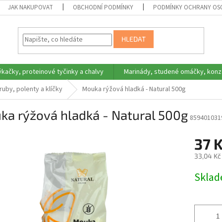
JAK NAKUPOVAT
OBCHODNÍ PODMÍNKY
PODMÍNKY OCHRANY OS
HLEDAT
ýkačky, proteinové tyčinky a chalvy
Marinády, studené omáčky, konz
ruby, polenty a klíčky
Mouka rýžová hladká - Natural 500g
ka rýžová hladká - Natural 500g
859401031
37 
33,04 Kč
Měrná
Skla
cena: