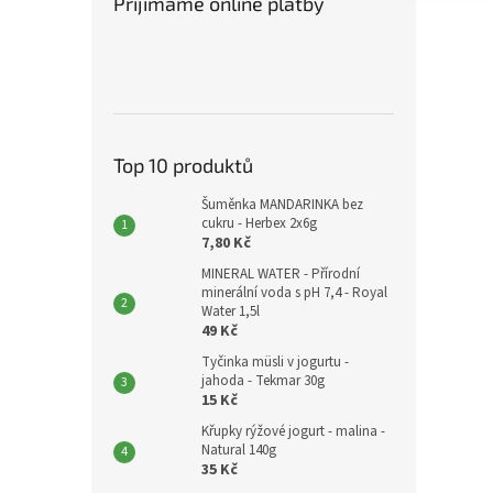
Přijímáme online platby
Top 10 produktů
Šuměnka MANDARINKA bez
cukru - Herbex 2x6g
7,80 Kč
MINERAL WATER - Přírodní
minerální voda s pH 7,4 - Royal
Water 1,5l
49 Kč
Tyčinka müsli v jogurtu -
jahoda - Tekmar 30g
15 Kč
Křupky rýžové jogurt - malina -
Natural 140g
35 Kč