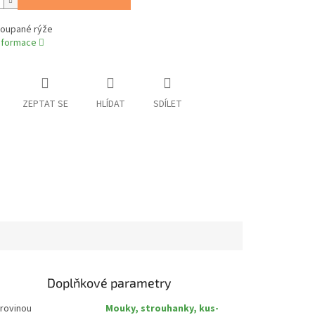
loupané rýže
informace
ZEPTAT SE
HLÍDAT
SDÍLET
Doplňkové parametry
urovinou
Mouky, strouhanky, kus-