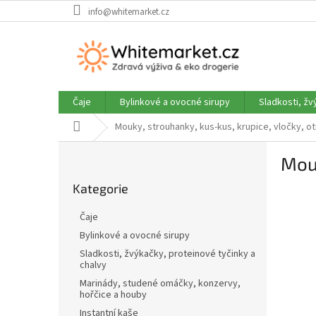
Přejít
info@whitemarket.cz
na
obsah
Čaje
Bylinkové a ovocné sirupy
Sladkosti, žv
Domů
Mouky, strouhanky, kus-kus, krupice, vločky, ot
P
Mou
o
Přeskočit
s
Kategorie
kategorie
t
r
Čaje
a
Bylinkové a ovocné sirupy
n
Sladkosti, žvýkačky, proteinové tyčinky a
n
chalvy
í
Marinády, studené omáčky, konzervy,
p
hořčice a houby
a
Instantní kaše