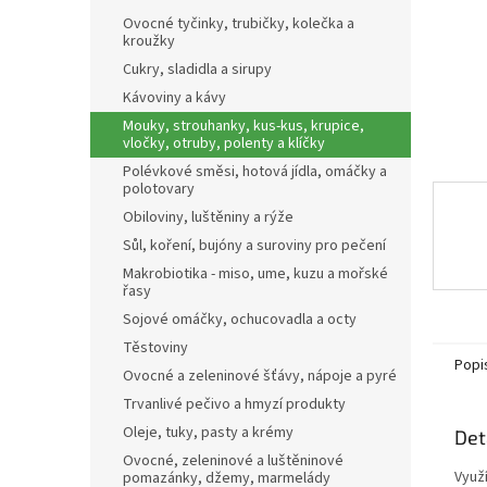
n
Ovocné tyčinky, trubičky, kolečka a
e
kroužky
l
Cukry, sladidla a sirupy
Kávoviny a kávy
Mouky, strouhanky, kus-kus, krupice,
vločky, otruby, polenty a klíčky
Polévkové směsi, hotová jídla, omáčky a
polotovary
Obiloviny, luštěniny a rýže
Sůl, koření, bujóny a suroviny pro pečení
Makrobiotika - miso, ume, kuzu a mořské
řasy
Sojové omáčky, ochucovadla a octy
Těstoviny
Popi
Ovocné a zeleninové šťávy, nápoje a pyré
Trvanlivé pečivo a hmyzí produkty
Oleje, tuky, pasty a krémy
Det
Ovocné, zeleninové a luštěninové
Využ
pomazánky, džemy, marmelády