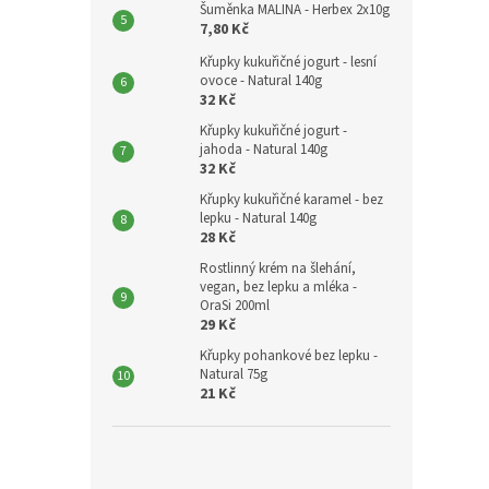
Šuměnka MALINA - Herbex 2x10g
7,80 Kč
Křupky kukuřičné jogurt - lesní
ovoce - Natural 140g
32 Kč
Křupky kukuřičné jogurt -
jahoda - Natural 140g
32 Kč
Křupky kukuřičné karamel - bez
lepku - Natural 140g
28 Kč
Rostlinný krém na šlehání,
vegan, bez lepku a mléka -
OraSi 200ml
29 Kč
Křupky pohankové bez lepku -
Natural 75g
21 Kč