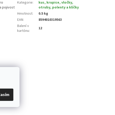
ro
Kategorie
:
kus, krupice, vločky,
a pojivost
otruby, polenty a klíčky
Hmotnost
:
0.5 kg
EAN
:
8594010319563
Balení v
12
kartónu
:
lasím