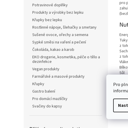
pro 
Potravinové doplňky
zahu
Produkty a výrobky bez lepku
(bez
Křupky bez lepku
Nut
Rostlinné nápoje, šlehačky a smetany
Ener
Sušené ovoce, ořechy a semena
Tuky
Sypké směsi na vaření a pečení
z to
Čokoláda, kakao a karob
Sach
z to
EKO drogerie, kosmetika, péče o tělo a
dezinfekce
Vlákn
Bílko
Vegan produkty
Sůl
Farmářské a masové produkty
Křupky
Pro pln
inform
Gastro balení
Pro domácí mazlíčky
Nast
Svačiny do kapsy