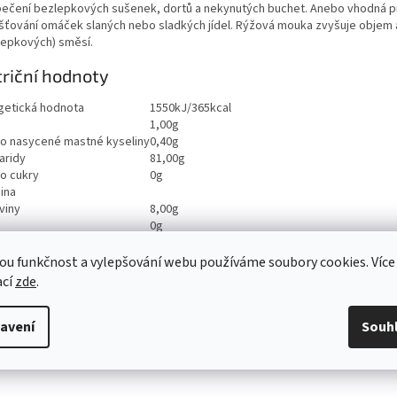
pečení bezlepkových sušenek, dortů a nekynutých buchet. Anebo vhodná p
šťování omáček slaných nebo sladkých jídel. Rýžová mouka zvyšuje objem 
lepkových) směsí.
riční hodnoty
getická hodnota
1550kJ/365kcal
1,00g
ho nasycené mastné kyseliny
0,40g
aridy
81,00g
ho cukry
0g
ina
viny
8,00g
0g
ou funkčnost a vylepšování webu používáme soubory cookies. Více
ací
zde
.
avení
Souh