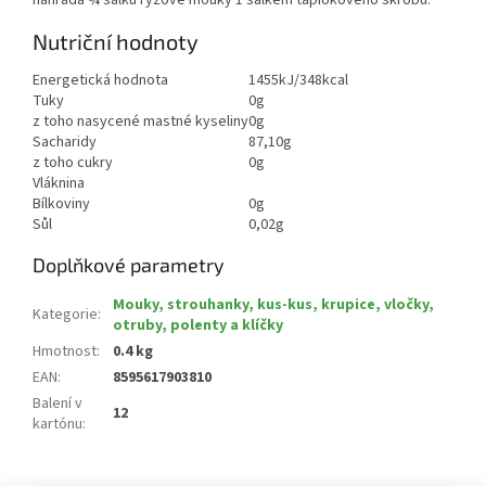
náhrada ¾ šálku rýžové mouky 1 šálkem tapiokového škrobu.
Nutriční hodnoty
Energetická hodnota
1455kJ/348kcal
Tuky
0g
z toho nasycené mastné kyseliny
0g
Sacharidy
87,10g
z toho cukry
0g
Vláknina
Bílkoviny
0g
Sůl
0,02g
Doplňkové parametry
Mouky, strouhanky, kus-kus, krupice, vločky,
Kategorie
:
otruby, polenty a klíčky
Hmotnost
:
0.4 kg
EAN
:
8595617903810
Balení v
12
kartónu
: