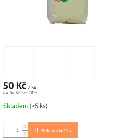
50 Kč
/ ks
44,64 Kč bez DPH
Měrná
Skladem
(>5 ks)
cena:
Přidat do košíku