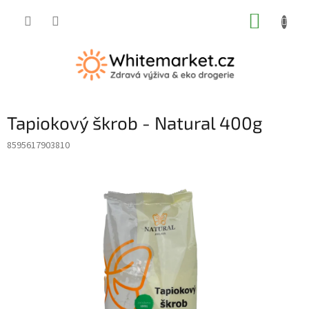
Přejít
NÁKUP
na
obsah
KOŠÍK
Tapiokový škrob - Natural 400g
8595617903810