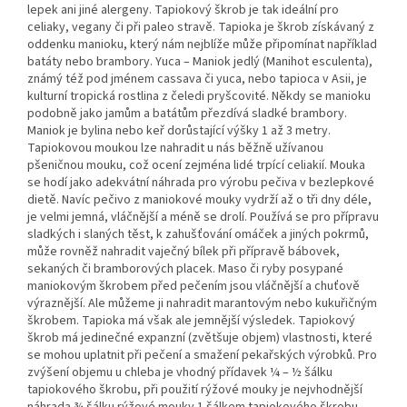
lepek ani jiné alergeny. Tapiokový škrob je tak ideální pro
celiaky, vegany či při paleo stravě. Tapioka je škrob získávaný z
oddenku manioku, který nám nejblíže může připomínat například
batáty nebo brambory. Yuca – Maniok jedlý (Manihot esculenta),
známý též pod jménem cassava či yuca, nebo tapioca v Asii, je
kulturní tropická rostlina z čeledi pryšcovité. Někdy se manioku
podobně jako jamům a batátům přezdívá sladké brambory.
Maniok je bylina nebo keř dorůstající výšky 1 až 3 metry.
Tapiokovou moukou lze nahradit u nás běžně užívanou
pšeničnou mouku, což ocení zejména lidé trpící celiakií. Mouka
se hodí jako adekvátní náhrada pro výrobu pečiva v bezlepkové
dietě. Navíc pečivo z maniokové mouky vydrží až o tři dny déle,
je velmi jemná, vláčnější a méně se drolí. Používá se pro přípravu
sladkých i slaných těst, k zahušťování omáček a jiných pokrmů,
může rovněž nahradit vaječný bílek při přípravě bábovek,
sekaných či bramborových placek. Maso či ryby posypané
maniokovým škrobem před pečením jsou vláčnější a chuťově
výraznější. Ale můžeme ji nahradit marantovým nebo kukuřičným
škrobem. Tapioka má však ale jemnější výsledek. Tapiokový
škrob má jedinečné expanzní (zvětšuje objem) vlastnosti, které
se mohou uplatnit při pečení a smažení pekařských výrobků. Pro
zvýšení objemu u chleba je vhodný přídavek ¼ – ½ šálku
tapiokového škrobu, při použití rýžové mouky je nejvhodnější