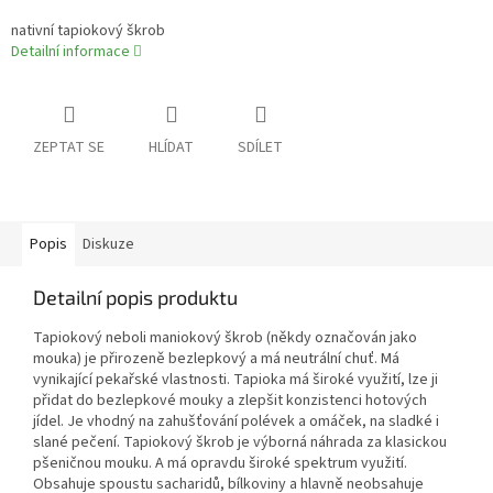
nativní tapiokový škrob
Detailní informace
ZEPTAT SE
HLÍDAT
SDÍLET
Popis
Diskuze
Detailní popis produktu
Tapiokový neboli maniokový škrob (někdy označován jako
mouka) je přirozeně bezlepkový a má neutrální chuť. Má
vynikající pekařské vlastnosti. Tapioka má široké využití, lze ji
přidat do bezlepkové mouky a zlepšit konzistenci hotových
jídel. Je vhodný na zahušťování polévek a omáček, na sladké i
slané pečení. Tapiokový škrob je výborná náhrada za klasickou
pšeničnou mouku. A má opravdu široké spektrum využití.
Obsahuje spoustu sacharidů, bílkoviny a hlavně neobsahuje