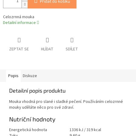
Přidat do košíku
Celozrnná mouka
Detailní informace
ZEPTAT SE
HLÍDAT
SDÍLET
Popis
Diskuze
Detailní popis produktu
Mouka vhodná pro slané i sladké pečení. Používáním celozrnné
mouky uděláte něco pro své zdraví.
Nutriční hodnoty
Energetická hodnota
1336 kJ / 319 kcal
Tuky
9,60 g