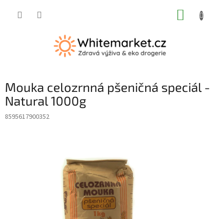
Přejít
NÁKUP
na
obsah
KOŠÍK
Mouka celozrnná pšeničná speciál -
Natural 1000g
8595617900352