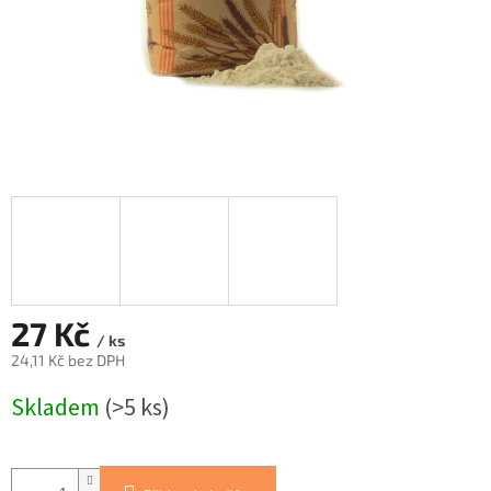
27 Kč
/ ks
24,11 Kč bez DPH
Měrná
Skladem
(>5 ks)
cena: