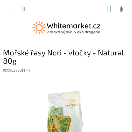
Přejít
NÁKUP
na
obsah
KOŠÍK
Mořské řasy Nori - vločky - Natural
80g
8595617901144