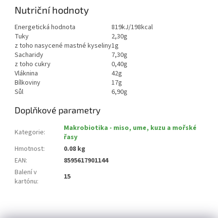
Nutriční hodnoty
Energetická hodnota
819kJ/198kcal
Tuky
2,30g
z toho nasycené mastné kyseliny
1g
Sacharidy
7,30g
z toho cukry
0,40g
Vláknina
42g
Bílkoviny
17g
Sůl
6,90g
Doplňkové parametry
Makrobiotika - miso, ume, kuzu a mořské
Kategorie
:
řasy
Hmotnost
:
0.08 kg
EAN
:
8595617901144
Balení v
15
kartónu
:
Z