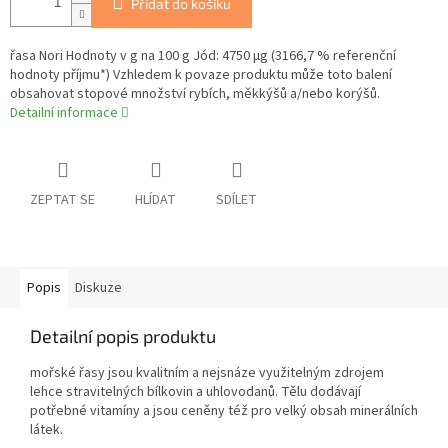
Přidat do košíku
řasa Nori Hodnoty v g na 100 g Jód: 4750 µg (3166,7 % referenční
hodnoty příjmu*) Vzhledem k povaze produktu může toto balení
obsahovat stopové množství rybích, měkkýšů a/nebo korýšů.
Detailní informace
ZEPTAT SE
HLÍDAT
SDÍLET
Popis
Diskuze
Detailní popis produktu
mořské řasy jsou kvalitním a nejsnáze využitelným zdrojem
lehce stravitelných bílkovin a uhlovodanů. Tělu dodávají
potřebné vitamíny a jsou ceněny též pro velký obsah minerálních
látek.