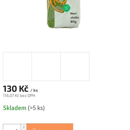
130 Kč
/ ks
116,07 Kč bez DPH
Měrná
Skladem
(>5 ks)
cena: