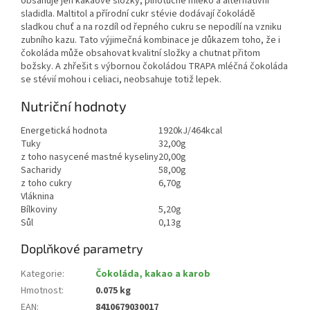
obsahuje jen kakaové složky, plnotučné mléko a alternativní
sladidla. Maltitol a přírodní cukr stévie dodávají čokoládě
sladkou chuť a na rozdíl od řepného cukru se nepodílí na vzniku
zubního kazu. Tato výjimečná kombinace je důkazem toho, že i
čokoláda může obsahovat kvalitní složky a chutnat přitom
božsky. A zhřešit s výbornou čokoládou TRAPA mléčná čokoláda
se stévií mohou i celiaci, neobsahuje totiž lepek.
Nutriční hodnoty
Energetická hodnota
1920kJ/464kcal
Tuky
32,00g
z toho nasycené mastné kyseliny
20,00g
Sacharidy
58,00g
z toho cukry
6,70g
Vláknina
Bílkoviny
5,20g
Sůl
0,13g
Doplňkové parametry
Kategorie
:
Čokoláda, kakao a karob
Hmotnost
:
0.075 kg
EAN
:
8410679030017