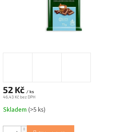
52 Kč
/ ks
46,43 Kč bez DPH
Měrná
Skladem
(>5 ks)
cena: