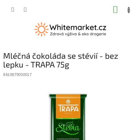
Přejít
NÁKUP
na
obsah
KOŠÍK
Mléčná čokoláda se stévií - bez
lepku - TRAPA 75g
8410679030017