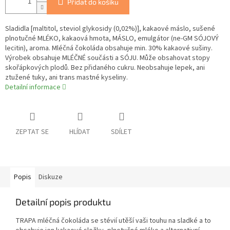
Přidat do košíku
Sladidla [maltitol, steviol glykosidy (0,02%)], kakaové máslo, sušené
plnotučné MLÉKO, kakaová hmota, MÁSLO, emulgátor (ne-GM SÓJOVÝ
lecitin), aroma. Mléčná čokoláda obsahuje min. 30% kakaové sušiny.
Výrobek obsahuje MLÉČNÉ součásti a SÓJU. Může obsahovat stopy
skořápkových plodů. Bez přidaného cukru. Neobsahuje lepek, ani
ztužené tuky, ani trans mastné kyseliny.
Detailní informace
ZEPTAT SE
HLÍDAT
SDÍLET
Popis
Diskuze
Detailní popis produktu
TRAPA mléčná čokoláda se stévií utěší vaši touhu na sladké a to