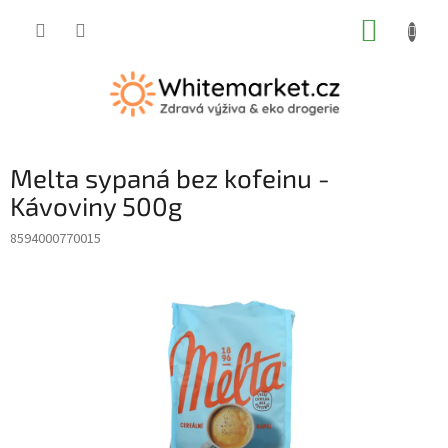
Přejít
NÁKUP
na
obsah
KOŠÍK
Melta sypaná bez kofeinu -
Kávoviny 500g
8594000770015