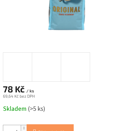
78 Kč
/ ks
69,64 Kč bez DPH
Měrná
Skladem
(>5 ks)
cena: