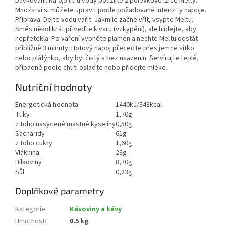
Dávkování: Na 0,5 litru vody použijte 2 polévkové lžíce Melty.
Množství si můžete upravit podle požadované intenzity nápoje.
Příprava: Dejte vodu vařit. Jakmile začne vřít, vsypte Meltu.
Směs několikrát přiveďte k varu (vzkypění), ale hlídejte, aby
nepřetekla. Po vaření vypněte plamen a nechte Meltu odstát
přibližně 3 minuty. Hotový nápoj přeceďte přes jemné sítko
nebo plátýnko, aby byl čistý a bez usazenin. Servírujte teplé,
případně podle chuti oslaďte nebo přidejte mléko.
Nutriční hodnoty
Energetická hodnota
1440kJ/343kcal
Tuky
1,70g
z toho nasycené mastné kyseliny
0,50g
Sacharidy
61g
z toho cukry
1,60g
Vláknina
23g
Bílkoviny
8,70g
Sůl
0,23g
Doplňkové parametry
Kategorie
:
Kávoviny a kávy
Hmotnost
:
0.5 kg