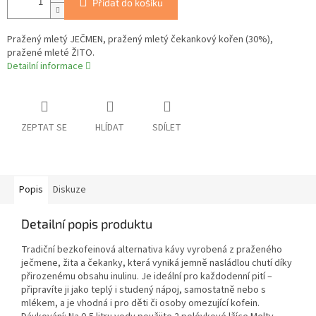
Přidat do košíku
Pražený mletý JEČMEN, pražený mletý čekankový kořen (30%),
pražené mleté ŽITO.
Detailní informace
ZEPTAT SE
HLÍDAT
SDÍLET
Popis
Diskuze
Detailní popis produktu
Tradiční bezkofeinová alternativa kávy vyrobená z praženého
ječmene, žita a čekanky, která vyniká jemně nasládlou chutí díky
přirozenému obsahu inulinu. Je ideální pro každodenní pití –
připravíte ji jako teplý i studený nápoj, samostatně nebo s
mlékem, a je vhodná i pro děti či osoby omezující kofein.