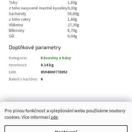
Tuky
1,80g
z toho nasycené mastné kyseliny
0,30g
Sacharidy
58,60g
z toho cukry
1,60g
Vláknina
27,30g
Bílkoviny
8,70g
Sůl
0,04g
Doplňkové parametry
Kategorie
:
Kávoviny a kávy
Hmotnost
:
0.14 kg
EAN
:
8594000770053
Balení v kartónu
:
6
Z
á
p
Pro plnou funkčnost a vylepšování webu používáme soubory
a
cookies. Více informací
zde
.
t
í
Vytvořil Shoptet