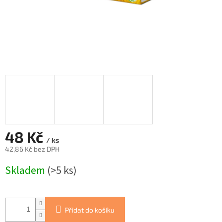
48 Kč
/ ks
42,86 Kč bez DPH
Měrná
Skladem
(>5 ks)
cena:
Přidat do košíku