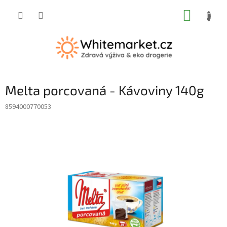
Přejít
NÁKUP
na
obsah
KOŠÍK
Melta porcovaná - Kávoviny 140g
8594000770053