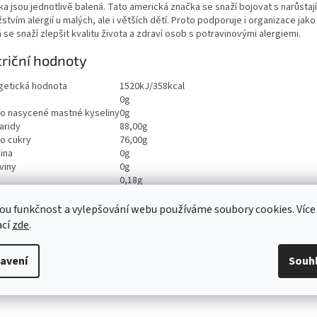
ka jsou jednotlivě balená. Tato americká značka se snaží bojovat s narůstaj
tvím alergií u malých, ale i větších dětí. Proto podporuje i organizace jako 
 se snaží zlepšit kvalitu života a zdraví osob s potravinovými alergiemi.
riční hodnoty
getická hodnota
1520kJ/358kcal
0g
ho nasycené mastné kyseliny
0g
aridy
88,00g
ho cukry
76,00g
ina
0g
viny
0g
0,18g
ou funkčnost a vylepšování webu používáme soubory cookies. Více
ací
zde
.
avení
Souh