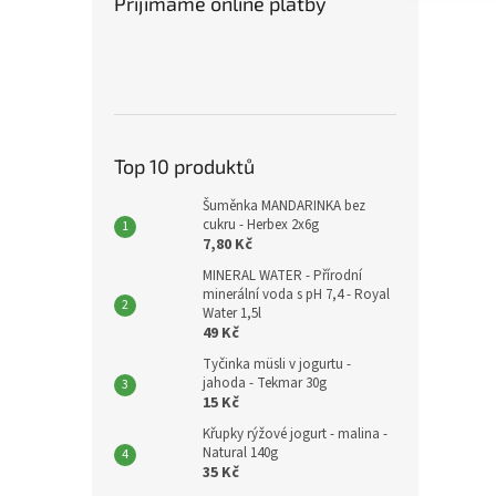
Přijímáme online platby
Top 10 produktů
Šuměnka MANDARINKA bez
cukru - Herbex 2x6g
7,80 Kč
MINERAL WATER - Přírodní
minerální voda s pH 7,4 - Royal
Water 1,5l
49 Kč
Tyčinka müsli v jogurtu -
jahoda - Tekmar 30g
15 Kč
Křupky rýžové jogurt - malina -
Natural 140g
35 Kč