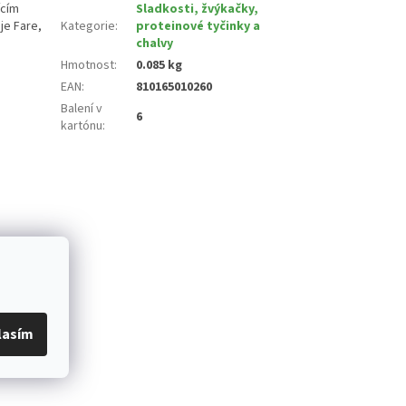
ícím
Sladkosti, žvýkačky,
je Fare,
Kategorie
:
proteinové tyčinky a
chalvy
Hmotnost
:
0.085 kg
EAN
:
810165010260
Balení v
6
kartónu
:
lasím