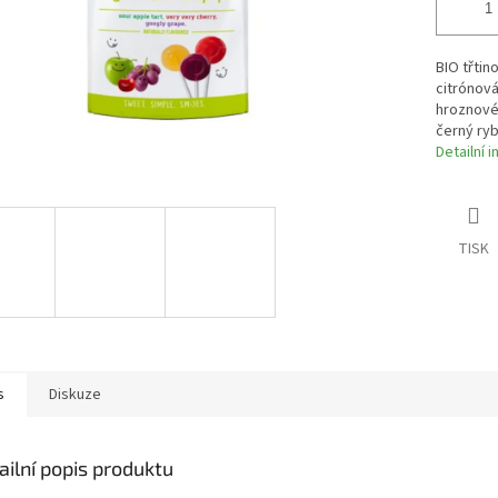
BIO třtin
citrónová
hroznové 
černý rybí
Detailní 
TISK
s
Diskuze
ailní popis produktu