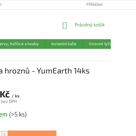
OBNÍCH ÚDAJŮ
REKLAMAČNÍ FORMULÁŘ
Přihlášení
NÁKUPNÍ
Prázdný košík
KOŠÍK
ervy, hořčice a houby
Instantní kaše
Ovocné tyčinky, trubičky,
ě a hroznů - YumEarth 14ks
 Kč
/ ks
č bez DPH
dem
(>5 ks)