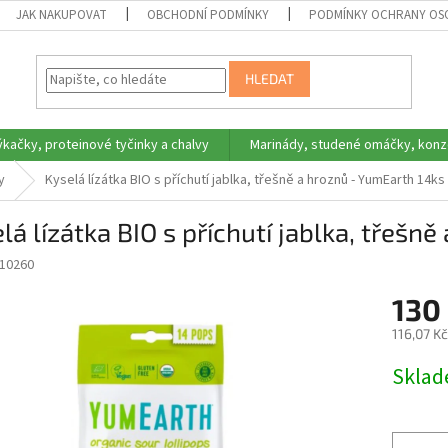
JAK NAKUPOVAT
OBCHODNÍ PODMÍNKY
PODMÍNKY OCHRANY OS
HLEDAT
ýkačky, proteinové tyčinky a chalvy
Marinády, studené omáčky, konz
y
Kyselá lízátka BIO s příchutí jablka, třešně a hroznů - YumEarth 14ks
lá lízátka BIO s příchutí jablka, třešn
10260
130
116,07 K
Měrná
Skla
cena: