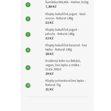
Šuměnka MALINA - Herbex 2x10g
7,80 Kč
Křupky kukuřičné jogurt - lesní
ovoce - Natural 140g
32 Kč
Křupky kukuřičné jogurt -
jahoda - Natural 140g
32 Kč
Křupky kukuřičné karamel - bez
lepku - Natural 140g
28 Kč
Rostlinný krém na šlehání,
vegan, bez lepku a mléka -
OraSi 200ml
29 Kč
Křupky pohankové bez lepku -
Natural 75g
21 Kč