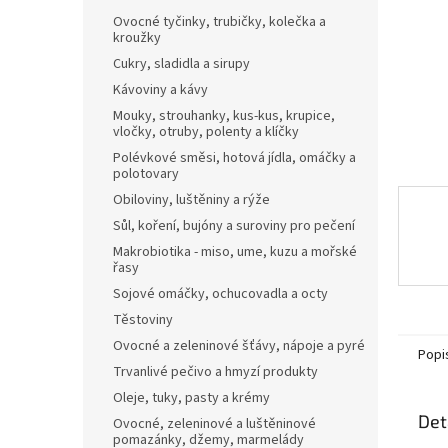
n
Ovocné tyčinky, trubičky, kolečka a
e
kroužky
l
Cukry, sladidla a sirupy
Kávoviny a kávy
Mouky, strouhanky, kus-kus, krupice,
vločky, otruby, polenty a klíčky
Polévkové směsi, hotová jídla, omáčky a
polotovary
Obiloviny, luštěniny a rýže
Sůl, koření, bujóny a suroviny pro pečení
Makrobiotika - miso, ume, kuzu a mořské
řasy
Sojové omáčky, ochucovadla a octy
Těstoviny
Ovocné a zeleninové šťávy, nápoje a pyré
Popi
Trvanlivé pečivo a hmyzí produkty
Oleje, tuky, pasty a krémy
Det
Ovocné, zeleninové a luštěninové
pomazánky, džemy, marmelády