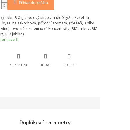
Přidat do košíku
ový cukr, BIO glukózový sirup z hnědé rýže, kyselina
, kyselina askorbová, přírodní aromata, (třešeň, jablko,
víno), ovocné a zeleninové koncentráty (BIO mrkev, BIO
z, BIO jablko).
informace
ZEPTAT SE
HLÍDAT
SDÍLET
Doplňkové parametry