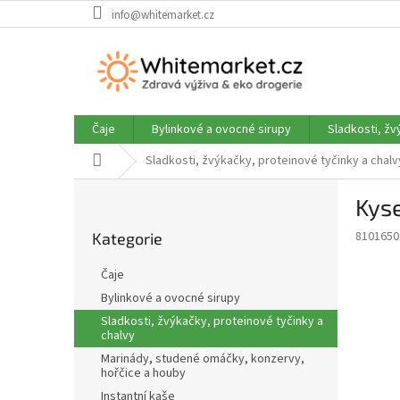
Přejít
info@whitemarket.cz
na
obsah
Čaje
Bylinkové a ovocné sirupy
Sladkosti, žv
Domů
Sladkosti, žvýkačky, proteinové tyčinky a chalv
P
Kyse
o
Přeskočit
s
8101650
Kategorie
kategorie
t
r
Čaje
a
Bylinkové a ovocné sirupy
n
Sladkosti, žvýkačky, proteinové tyčinky a
n
chalvy
í
Marinády, studené omáčky, konzervy,
p
hořčice a houby
a
Instantní kaše