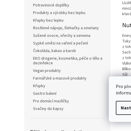
Lízát
Potravinové doplňky
množs
Produkty a výrobky bez lepku
která
Křupky bez lepku
Nut
Rostlinné nápoje, šlehačky a smetany
Ener
Sušené ovoce, ořechy a semena
Tuky
Sypké směsi na vaření a pečení
z to
Čokoláda, kakao a karob
Sach
z to
EKO drogerie, kosmetika, péče o tělo a
dezinfekce
Vlákn
Bílko
Vegan produkty
Sůl
Farmářské a masové produkty
Křupky
Pro pln
inform
Gastro balení
Pro domácí mazlíčky
Nast
Svačiny do kapsy