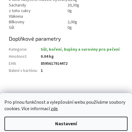
Sacharidy
20,30g
z toho cukry
0g
Vláknina
Bílkoviny
2,00g
Sůl
0g
Doplňkové parametry
Kategorie
:
Sůl, koření, bujóny a suroviny pro pečení
Hmotnost
:
0.04 kg
EAN
:
8595617914472
Balení v kartónu
:
1
Z
á
p
Pro plnou funkčnost a vylepšování webu používáme soubory
a
cookies. Více informací
zde
.
t
í
Vytvořil Shoptet
Nastavení