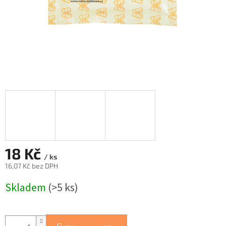
18 Kč
/ ks
16,07 Kč bez DPH
Měrná
Skladem
(>5 ks)
cena: