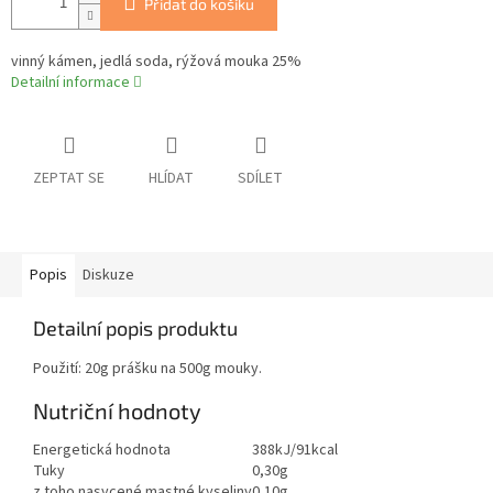
Přidat do košíku
vinný kámen, jedlá soda, rýžová mouka 25%
Detailní informace
ZEPTAT SE
HLÍDAT
SDÍLET
Popis
Diskuze
Detailní popis produktu
Použití: 20g prášku na 500g mouky.
Nutriční hodnoty
Energetická hodnota
388kJ/91kcal
Tuky
0,30g
z toho nasycené mastné kyseliny
0,10g