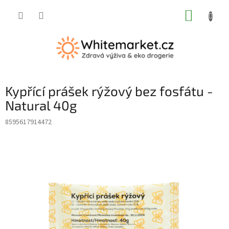
Přejít
NÁKUP
na
obsah
KOŠÍK
Kypřící prášek rýžový bez fosfátu -
Natural 40g
8595617914472